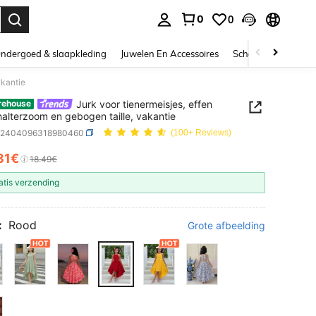
0
0
nden. Press Enter to select.
ndergoed & slaapkleding
Juwelen En Accessoires
Schoonheid & gezo
akantie
Jurk voor tienermeisjes, effen
rehouse
 halterzoom en gebogen taille, vakantie
k2404096318980460
(100+ Reviews)
31€
ICE AND AVAILABILITY
18.49€
atis verzending
:
Rood
Grote afbeelding