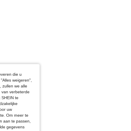
4.88
3.7K
298K
4.88
3.7K
298K
4.88
3.7K
298K
everen die u
"Alles weigeren",
 zullen we alle
en van verbeterde
j SHEIN te
dzakelijke
door uw
site. Om meer te
n aan te passen,
elde gegevens