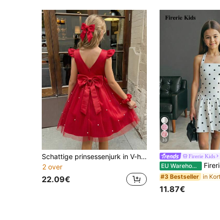
33
Schattige prinsessenjurk in V-hals met strik, gemaakt van satijn en mesh, met pofmouwen en kralenversiering. Korte galajurk voor bloemenmeisje, bruiloft, verjaardagsfeest, banket, geschikt voor alle seizoenen.
Firerie Kids
Firerie Kids Firerie Kids Leuke A-li
EU Warehouse
2 over
#3 Bestseller
22.09€
11.87€