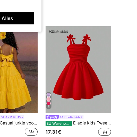
 Alles
9
 SLAYR KIDS
Elladie kids
Casual jurkje voor tienermeisjes in tropische vakantiestijl, felgeel.
Elladie kids Tween Girls' Bow Strap Gerimpelde Elegante Jurk, Modieus En Stijlvol
EU Warehouse
17.31€