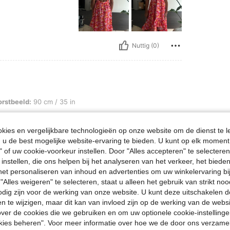
Nuttig (0)
 cm / 35 in, Kleur: Veel kleurig, Maat: 10Y
orstbeeld:
90 cm / 35 in
ies en vergelijkbare technologieën op onze website om de dienst te l
u de best mogelijke website-ervaring te bieden. U kunt op elk moment 
" of uw cookie-voorkeur instellen. Door "Alles accepteren" te selecteren,
 instellen, die ons helpen bij het analyseren van het verkeer, het bied
Nuttig (0)
n het personaliseren van inhoud en advertenties om uw winkelervaring bi
"Alles weigeren" te selecteren, staat u alleen het gebruik van strikt noo
en Bekijken
odig zijn voor de werking van onze website. U kunt deze uitschakelen 
en te wijzigen, maar dit kan van invloed zijn op de werking van de web
ver de cookies die we gebruiken en om uw optionele cookie-instellinge
okies beheren". Voor meer informatie over hoe we de door ons verzam