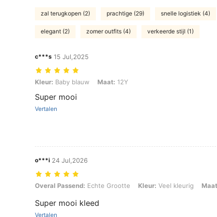
zal terugkopen (2)
prachtige (29)
snelle logistiek (4)
elegant (2)
zomer outfits (4)
verkeerde stijl (1)
c***s
15 Jul,2025
Kleur: Baby blauw, Maat: 12Y
Kleur:
Baby blauw
Maat:
12Y
Super mooi
Vertalen
o***i
24 Jul,2026
Overal Passend: Echte Grootte, Kleur: Veel kleurig, Maat: 10Y
Overal Passend:
Echte Grootte
Kleur:
Veel kleurig
Maat
Super mooi kleed
Vertalen