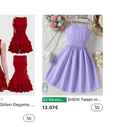
SHEIN Tween meisje Contrastkant Cami-jurk
m
EU Warehouse
lism Elegante, asymmetrische, mouwloze, aansluitende korte jurk met Franse ruches voor tienermeisjes, prinsessenjurk, geschikt voor nieuwjaarsfeestjes, lente-uitjes, dagelijks gebruik, rode jurk voor meisjes, bijpassende jurk voor moeder en dochter.
13.07€