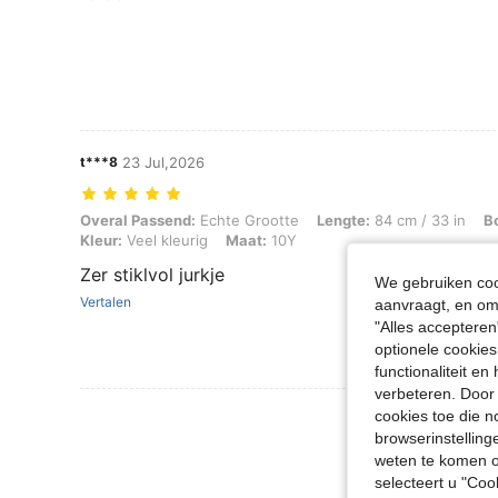
t***8
23 Jul,2026
Overal Passend: Echte Grootte, Lengte: 84 cm / 33 in, Borstbeeld: 90
Overal Passend:
Echte Grootte
Lengte:
84 cm / 33 in
B
Kleur:
Veel kleurig
Maat:
10Y
Zer stiklvol jurkje
We gebruiken cook
Vertalen
aanvraagt, en om 
"Alles accepteren
optionele cookies
functionaliteit e
verbeteren. Door 
Meer Beoordeling
cookies toe die n
browserinstelling
weten te komen o
selecteert u "Co