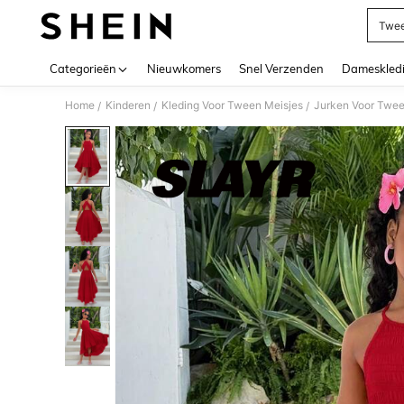
Twee
Use up 
Categorieën
Nieuwkomers
Snel Verzenden
Dameskled
Home
Kinderen
Kleding Voor Tween Meisjes
Jurken Voor Twee
/
/
/