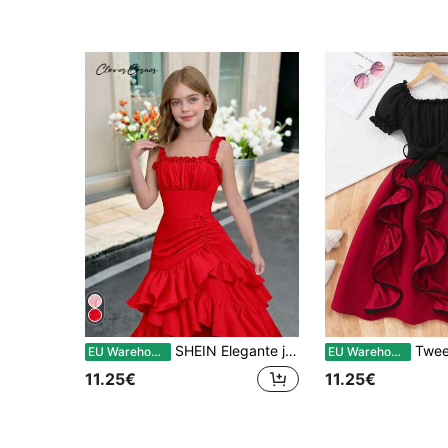
SHEIN Elegante jurk voor tienermeisjes met plooien op de borst, meerdere lagen, asymmetrische ruches en een tailleband, sprookjesjurk, lente-uitje
Tween Girl Colorblock
EU Warehouse
EU Warehouse
11.25€
11.25€