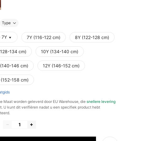
Type
- 7Y
7Y (116-122 cm)
8Y (122-128 cm)
(128-134 cm)
10Y (134-140 cm)
 (140-146 cm)
12Y (146-152 cm)
 (152-158 cm)
tgids
e Maat worden geleverd door EU Warehouse, die
snellere levering
. U kunt dit verifiëren nadat u een specifiek product hebt
teerd.