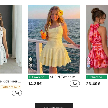
14
11
SHEIN Tween meisje lente/zomer citroengeel & lichtgeel halterneck cake zoom jurk, comfortabel gebreid getextureerd jacquard, tween meisje
S
EU Warehouse
EU Warehouse
jn jurk met halternek en casual look voor tienermeisjes in zwart-wit met stippen.
14.35€
23.49€
in Kort Tween Meisjes Jurken