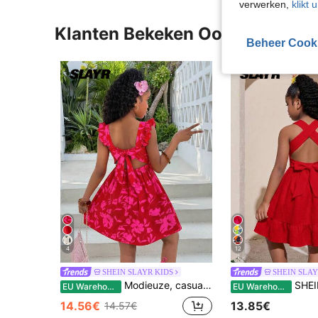
verwerken,
klikt 
Klanten Bekeken Ook
Beheer Cook
4
12
SHEIN SLAYR KIDS
SHEIN SLAY
Modieuze, casual rode jurk met bloemenprint, ruches en strik op de rug, geschikt voor een vakantie.
SHEIN Mode voor tienermeis
EU Warehouse
EU Warehouse
14.56€
13.85€
14.57€