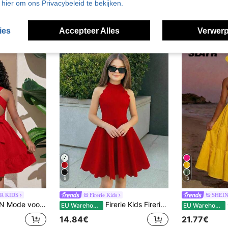
u hier om ons Privacybeleid te bekijken.
ies
Accepteer Alles
Verwerp
6
13
R KIDS
Firerie Kids
SHEIN
jes die naar hun werk reizen: schattige, losse en elegante jurk
Firerie Kids Firerie Kids Casual elegante modejurk voor tienermeisjes, effen rood, met opstaande kraag, mouwloos, tailleversmalling, A-lijn, elegante bloembladzoom, gebogen zoom, mouwloze jurk, Valentijnsdagjurk voor tienermeisjes
EU Warehouse
EU Warehouse
14.84€
21.77€