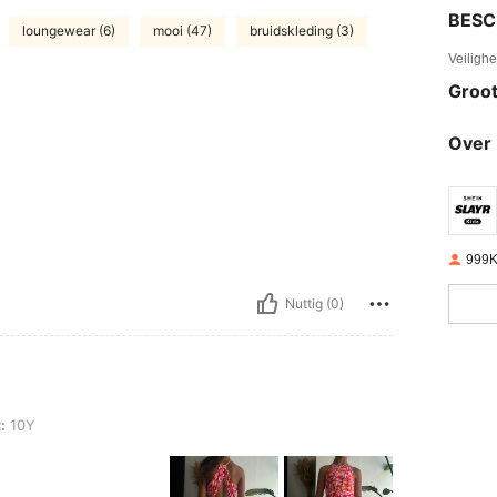
BESC
loungewear (6)
mooi (47)
bruidskleding (3)
Veiligh
Groot
Over 
999K
Nuttig (0)
:
10Y