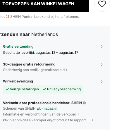
TOEVOEGEN AAN WINKELWAGEN
 tot
21
SHEIN Punten berekend bij het afrekenen.
rzenden naar
Netherlands
Gratis verzending
Geschatte levertijd:
augustus 12 - augustus 17
30-daagse gratis retournering
Onderhevig aan eerlijk gebruiksbeleid
Winkelbeveiliging
Veilige betalingen
Privacybescherming
Verkocht door professionele handelaar: SHEIN
Schepen van SHEIN
EU-magazijn
Informatie en verplichtingen van de verkoper
klik hier om deze verkoper en/of product te rapporteren.