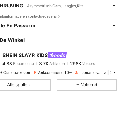
HRIJVING
Asymmetrisch,Cami,Laagjes,Rits
eidsinformatie en contactgegevens
4.88
3.7K
298K
te En Pasvorm
De Winkel
4.88
3.7K
298K
SHEIN SLAYR KIDS
4.88
3.7K
298K
Beoordeling
Artikelen
Volgers
v***e
betaalde
1 dag geleden
+ Opnieuw kopen
Verkoopstijging 10%
Toename van volgers 24%
4.88
3.7K
298K
Alle spullen
Volgend
4.88
3.7K
298K
4.88
3.7K
298K
4.88
3.7K
298K