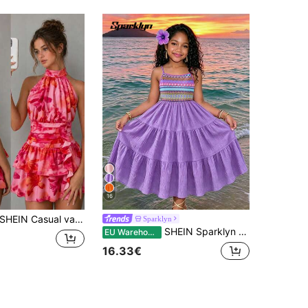
16
HEIN Casual vakantiejurk voor tienermeisjes met bloemenprint, strikdecoratie en halternek
Sparklyn
SHEIN Sparklyn Kleurrijke gebreide patchworkjurk voor meisjes met oranje bandjes
EU Warehouse
16.33€