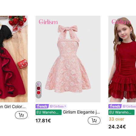
7
 Elegante Ruffle Zoom Lange Mouw Jurk Met Riem
Girlism
Girlis
Girlism Elegante jacquard halterjurk met strik voor tienermeisjes, roze
Gir
EU Warehouse
EU Warehouse
33 over
17.81€
24.24€