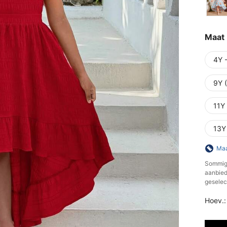
Maat
4Y 
9Y 
11Y
13Y
Maa
​Sommig
aanbiedt
geselec
Hoev.: