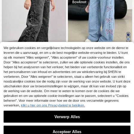
4
We gebruiken cookies en vergelijkbare technologieën op onze website om de dienst te
leveren die u aanvraagt, en om u de best mogelijke website-ervaring te bieden. U kunt
SHEIN SLAYR KIDS
op elk moment "Alles weigeren", "Alles accepteren" of uw cookie-voorkeur instellen.
9
Tienermeisje Herfst Y2K Licht Ston
Door "Alles accepteren" te selecteren, zullen we alle optionele cookies instellen, die ons
ewashed High Waist Baggy Wide Le
24
helpen bij het analyseren van het verkeer, het bieden van verbeterde functionaliteit en
SHEIN Tween Girls Y2
EU Warehouse
.99€
g Jeans met strik. Schattige gebord
K-stijl roze sterborduursel wijde pijp
het personaliseren van inhoud en advertenties om uw winkelervaring bij SHEIN te
24
uurde strik, geschikt voor dagelijks
.99€
en jeans, modieuze streetwear, cas
verbeteren. Door "Alles weigeren" te selecteren, staat u alleen het gebruik van strikt
gebruik, reizen, buitenactiviteiten, t
ual, veelzijdige chique must-have v
noodzakelijke cookies toe die nodig zijn voor de werking van onze website. U kunt deze
huis, brunch, theekransje, woon-we
oor meisjes, geschikt voor alle seiz
uitschakelen door uw browserinstellingen te wijzigen, maar dit kan van invloed zijn op
rkverkeer, vliegveld, herfst, terug na
oenen
ar school, Kawaii, strikjeans
de werking van de website. Om meer te weten te komen over de cookies die we
gebruiken en om uw optionele cookie-instellingen aan te passen, selecteert u "Cookies
beheren". Voor meer informatie over hoe we de door ons verzamelde gegevens
verwerken,
klikt u hier om ons Privacybeleid te bekijken.
Verwerp Alles
Accepteer Alles