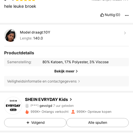
hele
leuke
broek
Nuttig
(0)
Model draagt:
10Y
Lengte:
140.0
Productdetails
Samenstelling:
80% Katoen, 17% Polyester, 3% Viscose
Bekijk meer
Veiligheidsinformatie en contactgegevens
427K Volgers
4.90
SHEIN EVRYDAY Kids
f***1
gevolgd
7 uur geleden
a***i
is aan het browsen
999K+ Onlangs verkocht
999K+ Opnieuw kopen
427K Volgers
4.90
Volgend
Alle spullen
427K Volgers
4.90