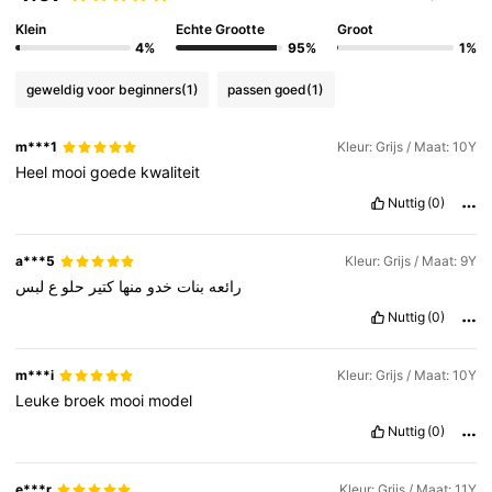
Klein
Echte Grootte
Groot
4%
95%
1%
geweldig voor beginners
(1)
passen goed
(1)
m***1
Kleur: Grijs / Maat: 10Y
Heel
mooi
goede
kwaliteit
Nuttig
(0)
a***5
Kleur: Grijs / Maat: 9Y
رائعه
بنات
خدو
منها
كتير
حلو
ع
لبس
Nuttig
(0)
m***i
Kleur: Grijs / Maat: 10Y
Leuke
broek
mooi
model
Nuttig
(0)
e***r
Kleur: Grijs / Maat: 11Y