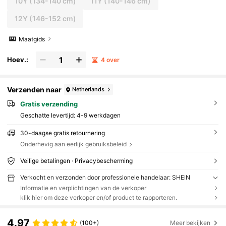
10Y
(134-140 cm)
11Y
(140-146 cm)
12Y
(146-152 cm)
Maatgids
Hoev.:
4 over
Verzenden naar
Netherlands
Gratis verzending
Geschatte levertijd:
4-9 werkdagen
30-daagse gratis retournering
Onderhevig aan eerlijk gebruiksbeleid
Veilige betalingen · Privacybescherming
Verkocht en verzonden door professionele handelaar: SHEIN
Informatie en verplichtingen van de verkoper
klik hier om deze verkoper en/of product te rapporteren.
4.97
(100+)
Meer bekijken