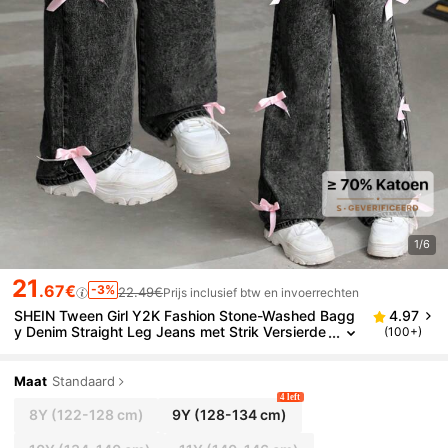
1/6
21
.67€
-3%
22.49€
Prijs inclusief btw en invoerrechten
SHEIN Tween Girl Y2K Fashion Stone-Washed Bagg
4.97
y Denim Straight Leg Jeans met Strik Versierde
(100+)
Zakken, Herfstkleding Terug naar School
Maat
Standaard
4 left
8Y
(122-128 cm)
9Y
(128-134 cm)