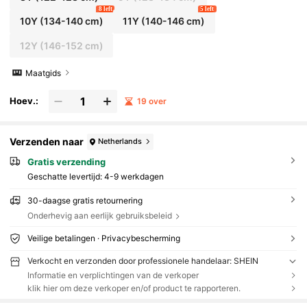
8 left
5 left
10Y
(134-140 cm)
11Y
(140-146 cm)
12Y
(146-152 cm)
Maatgids
Hoev.:
19 over
Verzenden naar
Netherlands
Gratis verzending
Geschatte levertijd:
4-9 werkdagen
30-daagse gratis retournering
Onderhevig aan eerlijk gebruiksbeleid
Veilige betalingen · Privacybescherming
Verkocht en verzonden door professionele handelaar: SHEIN
Informatie en verplichtingen van de verkoper
klik hier om deze verkoper en/of product te rapporteren.