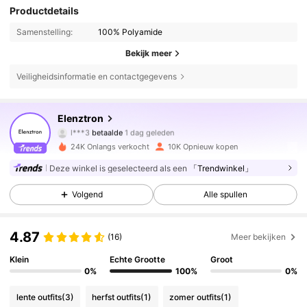
Productdetails
Samenstelling:
100% Polyamide
Bekijk meer
Veiligheidsinformatie en contactgegevens
Elenztron
12K Volgers
4.75
l***3
betaalde
1 dag geleden
24K Onlangs verkocht
10K Opnieuw kopen
12K Volgers
4.75
Deze winkel is geselecteerd als een
「Trendwinkel」
Volgend
Alle spullen
12K Volgers
4.75
4.87
(16)
Meer bekijken
12K Volgers
4.75
Klein
Echte Grootte
Groot
0%
100%
0%
lente outfits
(3)
herfst outfits
(1)
zomer outfits
(1)
12K Volgers
4.75