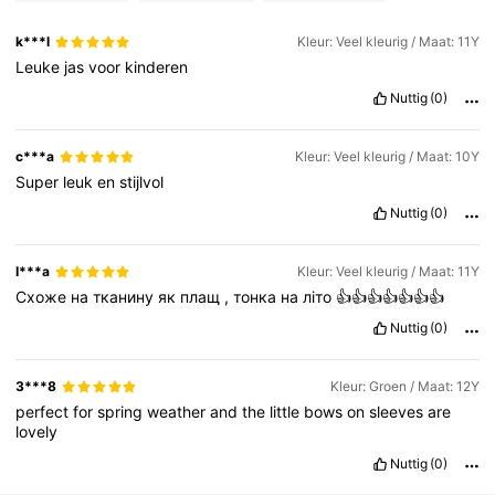
k***l
Kleur: Veel kleurig / Maat: 11Y
Leuke
jas
voor
kinderen
12K Volgers
4.75
Nuttig
(0)
12K Volgers
4.75
c***a
Kleur: Veel kleurig / Maat: 10Y
Super
leuk
en
stijlvol
Nuttig
(0)
12K Volgers
4.75
I***a
Kleur: Veel kleurig / Maat: 11Y
12K Volgers
4.75
Схоже
на
тканину
як
плащ
,
тонка
на
літо
👍👍👍👍👍👍👍
Nuttig
(0)
12K Volgers
4.75
3***8
Kleur: Groen / Maat: 12Y
perfect
for
spring
weather
and
the
little
bows
on
sleeves
are
lovely
12K Volgers
4.75
Nuttig
(0)