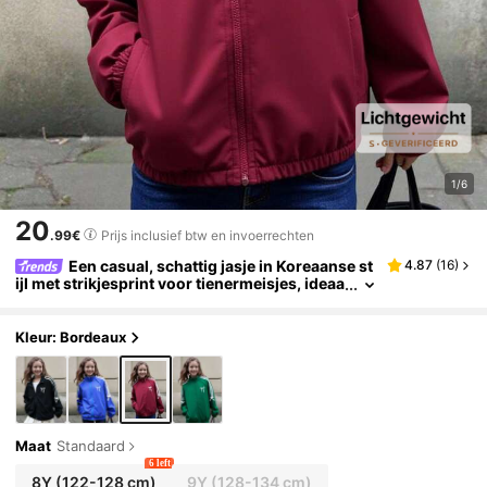
1/6
20
.99€
Prijs inclusief btw en invoerrechten
Een casual, schattig jasje in Koreaanse st
4.87
(
16
)
ijl met strikjesprint voor tienermeisjes, ideaa
l voor de start van het schooljaar of de diplo
ma-uitreiking.
Kleur: Bordeaux
Maat
Standaard
6 left
8Y
(122-128 cm)
9Y
(128-134 cm)