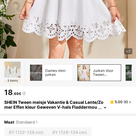
1/7
Dames mini-
Jurken Voor
uitverkocht
uitver
jurken
Tween
Meisjes
3
items
18
.69€
SHEIN Tween meisje Vakantie & Casual Lente/Zo
5.00
(
6
)
mer Effen kleur Geweven V-hals Fladdermou
wen Taille Stropdas Jurken
Maat
Standaard
8Y
(122-128 cm)
9Y
(128-134 cm)