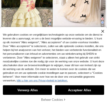
16
9
MODELY Kids
We gebruiken cookies en vergelijkbare technologieën op onze website om de dienst te
SHEIN Zomerse casu
SHEIN Elegante meisj
EU Warehouse
EU Warehouse
leveren die u aanvraagt, en om u de best mogelijke website-ervaring te bieden. U kunt
al vakantie minimalistische comfort
esjurk van mesh met ruches en par
17
16
op elk moment "Alles weigeren", "Alles accepteren" of uw cookie-voorkeur instellen.
.81€
-1%
17.99€
.99€
abele gelaagde topjurk met ruches
elversiering
Door "Alles accepteren" te selecteren, zullen we alle optionele cookies instellen, die ons
voor tienermeisjes
helpen bij het analyseren van het verkeer, het bieden van verbeterde functionaliteit en
het personaliseren van inhoud en advertenties om uw winkelervaring bij SHEIN te
verbeteren. Door "Alles weigeren" te selecteren, staat u alleen het gebruik van strikt
noodzakelijke cookies toe die nodig zijn voor de werking van onze website. U kunt deze
uitschakelen door uw browserinstellingen te wijzigen, maar dit kan van invloed zijn op
de werking van de website. Om meer te weten te komen over de cookies die we
gebruiken en om uw optionele cookie-instellingen aan te passen, selecteert u "Cookies
beheren". Voor meer informatie over hoe we de door ons verzamelde gegevens
verwerken,
klikt u hier om ons Privacybeleid te bekijken.
Verwerp Alles
Accepteer Alles
Beheer Cookies
TOEVOEGEN AAN WINKELWAGEN