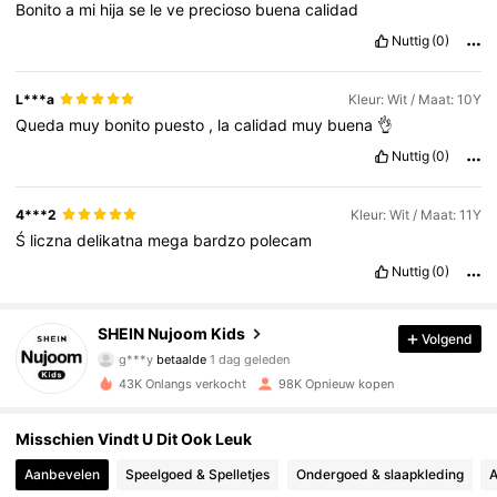
Bonito
a
mi
hija
se
le
ve
precioso
buena
calidad
Nuttig
(0)
L***a
Kleur: Wit / Maat: 10Y
Queda
muy
bonito
puesto
,
la
calidad
muy
buena
👌
Nuttig
(0)
4***2
Kleur: Wit / Maat: 11Y
Ś
liczna
delikatna
mega
bardzo
polecam
Nuttig
(0)
48K Volgers
4.90
SHEIN Nujoom Kids
Volgend
g***y
betaalde
1 dag geleden
F***o
gevolgd
18 uur geleden
43K Onlangs verkocht
98K Opnieuw kopen
48K Volgers
4.90
Misschien Vindt U Dit Ook Leuk
48K Volgers
4.90
Aanbevelen
Speelgoed & Spelletjes
Ondergoed & slaapkleding
A