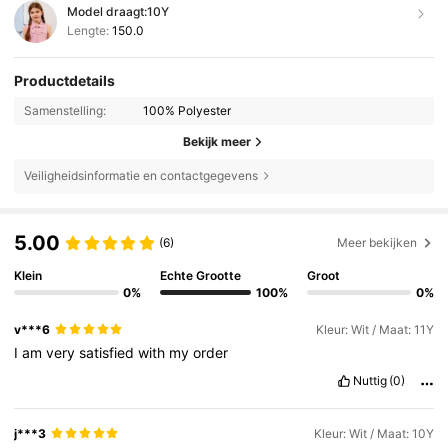
Model draagt:
10Y
Lengte:
150.0
Productdetails
Samenstelling:
100% Polyester
Bekijk meer
Veiligheidsinformatie en contactgegevens
5.00
(6)
Meer bekijken
Klein
Echte Grootte
Groot
0%
100%
0%
v***6
Kleur: Wit / Maat: 11Y
I
am
very
satisfied
with
my
order
Nuttig
(0)
j***3
Kleur: Wit / Maat: 10Y