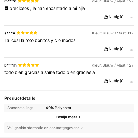
m***n
Kleur: Blauw / Maat: 12Y
preciosos
,
le
han
encantado
a
mi
hija
Nuttig
(0)
s***u
Kleur: Blauw / Maat: 11Y
Tal
cual
la
foto
bonitos
y
c
ó
modos
Nuttig
(0)
b***m
Kleur: Blauw / Maat: 12Y
todo
bien
gracias
a
shine
todo
bien
gracias
a
Nuttig
(0)
Productdetails
Samenstelling:
100% Polyester
Bekijk meer
Veiligheidsinformatie en contactgegevens