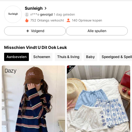
109 Volgers
4.84
Sunleigh
n***e
gevolgd
1 dag geleden
109 Volgers
4.84
752 Onlangs verkocht
140 Opnieuw kopen
Volgend
Alle spullen
109 Volgers
4.84
109 Volgers
4.84
Misschien Vindt U Dit Ook Leuk
Aanbevelen
Schoenen
Thuis & living
Baby
Speelgoed & Spell
109 Volgers
4.84
109 Volgers
4.84
109 Volgers
4.84
109 Volgers
4.84
109 Volgers
4.84