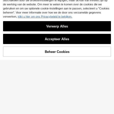
uitschakelen door uw browserinstellingen te wijzigen, maar dit kan van invloed zijn op
de werking van de website. Om meer te weten te komen over de cookies die we
gebruiken en om uw optionele cookie-instellingen aan te passen, selecteert u "Cookies
beheren". Voor meer informatie over hoe we de door ons verzamelde gegevens
verwerken,
klikt u hier om ons Privacybeleid te bekijken.
Verwerp Alles
Accepteer Alles
17
Beheer Cookies
TOEVOEGEN AAN WINKELWAGEN
SHEIN 1 stuk meisjes Premium gete
14
xtureerde stof diep koningsblauw v
.32€
eelzijdige casual comfortabele lang
33
e broek zomer nieuwe stijl
MODELY Kids
SHEIN Gestreept zon
EU Warehouse
14
werend shirt voor tienermeisjes, len
.35€
14.49€
te/zomer, Koreaanse stijl, vakantie,
zomer, reizen