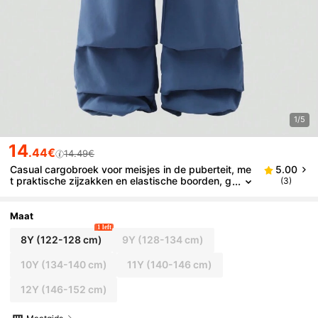
1/5
14
.44€
14.49€
Casual cargobroek voor meisjes in de puberteit, me
5.00
t praktische zijzakken en elastische boorden, g
(3)
eschikt voor buitenactiviteiten en dagelijkse ca
sual wear. De retrostijl geeft een vintage en modieu
ze look, geschikt voor diverse casual gelegenheden
Maat
zoals familiebijeenkomsten, chillen met vrienden of
1 left
school.
8Y
(122-128 cm)
9Y
(128-134 cm)
10Y
(134-140 cm)
11Y
(140-146 cm)
12Y
(146-152 cm)