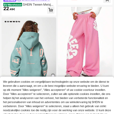
dagelijkse sportbroek met contraste
SHEIN Tween Meisjes
rende tailleband
EU Warehouse
22
Vintage Gewassen Blauwe Denim L
.49€
osse Wijde Broek 10Y Strand Y2k Bl
auw Zomer Herfst Onafhankelijkhei
dsdag Bruiloft
We gebruiken cookies en vergelijkbare technologieën op onze website om de dienst te
Meisjes' Big Tween Girl' joggin
NEW
leveren die u aanvraagt, en om u de best mogelijke website-ervaring te bieden. U kunt
15
gbroek, lente zomer herfst winter ni
6
.18€
euwe mode gepersonaliseerde puff
op elk moment "Alles weigeren", "Alles accepteren" of uw cookie-voorkeur instellen.
print taille colorblock patchwork de
SUMWON Kids
Door "Alles accepteren" te selecteren, zullen we alle optionele cookies instellen, die ons
sign rozerood losse wijde pijpen lan
helpen bij het analyseren van het verkeer, het bieden van verbeterde functionaliteit en
SUMWON Internationale oversized
ge broek
18
hoodie pullover streetwear athleisur
het personaliseren van inhoud en advertenties om uw winkelervaring bij SHEIN te
.12€
e activewear tiener capuchon swea
verbeteren. Door "Alles weigeren" te selecteren, staat u alleen het gebruik van strikt
tshirt zachte collectie vrijetijdskledi
noodzakelijke cookies toe die nodig zijn voor de werking van onze website. U kunt deze
ng jeugd, casual en