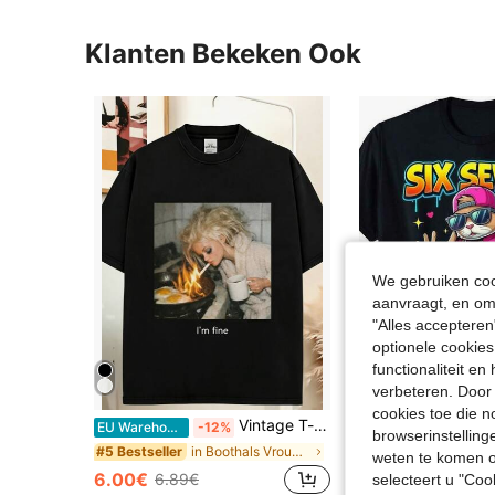
Klanten Bekeken Ook
We gebruiken cook
aanvraagt, en om 
"Alles accepteren
optionele cookies
functionaliteit e
verbeteren. Door 
cookies toe die n
Vintage T-shirt in jaren 90-stijl met een grappige poppengezicht-meme, een verwassen effect en gemaakt van verschillende stoffen. Zomertop.
EU Warehouse
-12%
EU Warehouse
-13
browserinstelling
in Boothals Vrouwen Tops, Blouses & Tee
#5 Bestseller
#5 Bestseller
weten te komen o
6.00€
11.99€
6.89€
13.83€
selecteert u "Co