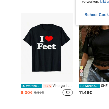
verwerken,
klikt 
Beheer Cook
24
Vintage I Love Feet I Heart Feet T-shirt Dames Zomer T-shirt met korte mouwen Zomertops
SHEIN EZwear Dames Casual Vakantie Minimalistische Basis T-shirt met Korte M
EU Warehouse
-12%
EU Warehouse
6.00€
11.49€
6.89€