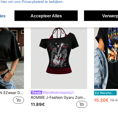
17.84€
u hier om ons Privacybeleid te bekijken.
ies
Accepteer Alles
Verwerp
ouwen, Ronde Hals, Getailleerde Taille, Kant Patchwork, Romantische Date, Vakantie, Strand, Woon-werkverkeer, Elegant, Zomer, Strandvakantie, Vakantie, Casual Vakantie Kleding
#Opvallende uitsparing
EU Warehouse
ROMWE J-Fashion Gyaru Zomer Strandconcert Dames Rave Festival Streetwear Y2K Sexy Asymmetrische Schouder Contrasterende Streep T-shirt
15.20€
16.
11.89€