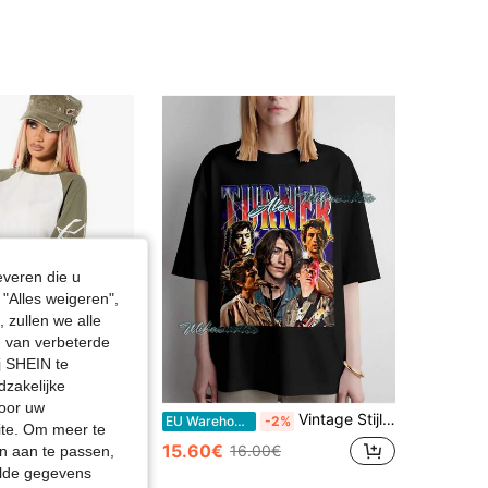
everen die u
"Alles weigeren",
 zullen we alle
en van verbeterde
j SHEIN te
dzakelijke
door uw
Vintage Stijl Alex Turner T-shirt, Retro Grafisch Ontwerp
ON Women
EU Warehouse
-2%
site. Om meer te
SUMWON WOMEN Oversized Raglan T-shirt met lange mouwen en grafische print voor dames met kleurblokontwerp en versleten details
15.60€
16.00€
n aan te passen,
in Veelkleurig Vrouwen T-shirts
elde gegevens