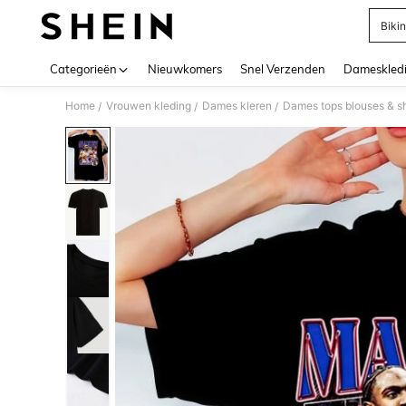
Bikin
Use up 
Categorieën
Nieuwkomers
Snel Verzenden
Dameskled
Home
Vrouwen kleding
Dames kleren
Dames tops blouses & sh
/
/
/