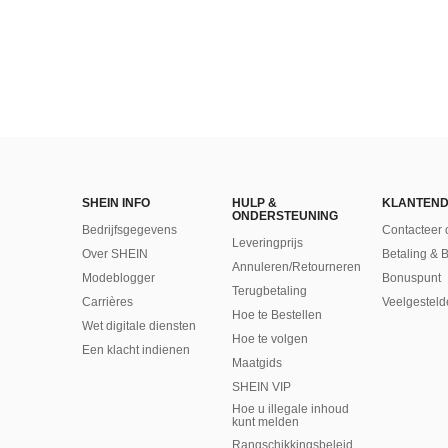
SHEIN INFO
HULP &
KLANTEND
ONDERSTEUNING
Bedrijfsgegevens
Contacteer 
Leveringprijs
Over SHEIN
Betaling & 
Annuleren/Retourneren
Modeblogger
Bonuspunt
Terugbetaling
Carrières
Veelgesteld
Hoe te Bestellen
Wet digitale diensten
Hoe te volgen
Een klacht indienen
Maatgids
SHEIN VIP
Hoe u illegale inhoud
kunt melden
Rangschikkingsbeleid