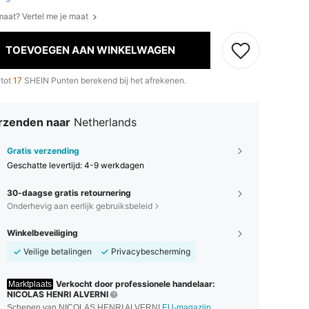
 maat? Vertel me je maat
TOEVOEGEN AAN WINKELWAGEN
 tot
17
SHEIN Punten berekend bij het afrekenen.
rzenden naar
Netherlands
Gratis verzending
Geschatte levertijd:
4-9 werkdagen
30-daagse gratis retournering
Onderhevig aan eerlijk gebruiksbeleid
Winkelbeveiliging
Veilige betalingen
Privacybescherming
Verkocht door professionele handelaar:
Marktplaats
NICOLAS HENRI ALVERNI
Schepen van NICOLAS HENRI ALVERNI
EU-magazijn