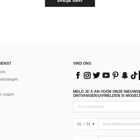
Bekijk meer
IENST
VIND ONS
ons
Belastingen
MELD JE A AN VOOR ONZE NIEUWS
e vragen
ONTVANGEN!(AFMELDEN IS MOGELI
NL + 31