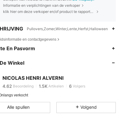
Informatie en verplichtingen van de verkoper
klik hier om deze verkoper en/of product te rapporteren.
HRIJVING
Pullovers,Zomer,Winter,Lente,Herfst,Halloween
eidsinformatie en contactgegevens
te En Pasvorm
4.62
1.5K
6
4.62
1.5K
6
De Winkel
4.62
1.5K
6
4.62
1.5K
6
NICOLAS HENRI ALVERNI
4.62
1.5K
6
Beoordeling
Artikelen
Volgers
4.62
1.5K
6
Onlangs verkocht
Alle spullen
Volgend