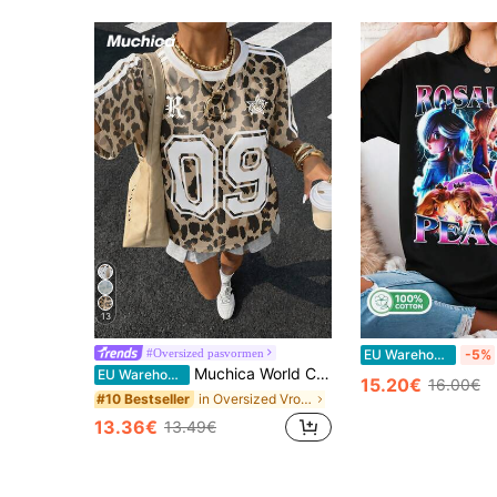
13
#Oversized pasvormen
EU Warehouse
-5%
Muchica World Cup Jersey Retro Luipaardprint Color Block Gestreepte Nummer Badge Jersey Dames Meerkleurige Gestreepte Gebreide Overseas Patroon T-shirt, Retro, Collegiate, Klassiek, Mode, Jeugdig en Street Style. Glad en Comfortabel Stof, Ideale Keuze voor Match Day. 2026 World Cup Sportmode Match Day Voetbal Street Style Jersey
EU Warehouse
15.20€
16.00€
in Oversized Vrouwen T-shirts
#10 Bestseller
13.36€
13.49€