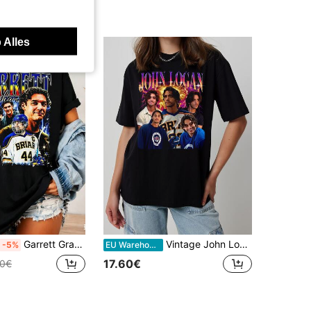
 Alles
Garrett Graham Briar U Tanktop, Tanktop met boekprint voor buiten de campus, Tanktop voor universiteitshockey, Cadeau voor hockeyfans...
Vintage John Logan Briar University Hockey Speler Retro Bliksem Achtergrond Verweerde T-shirt Unisex Boekpersonage Old School Gewassen Tee
-5%
EU Warehouse
17.60€
00€