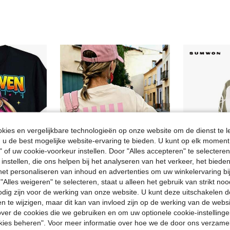
ies en vergelijkbare technologieën op onze website om de dienst te l
u de best mogelijke website-ervaring te bieden. U kunt op elk moment 
" of uw cookie-voorkeur instellen. Door "Alles accepteren" te selecteren,
 instellen, die ons helpen bij het analyseren van het verkeer, het bied
n het personaliseren van inhoud en advertenties om uw winkelervaring bi
"Alles weigeren" te selecteren, staat u alleen het gebruik van strikt noo
5
16
odig zijn voor de werking van onze website. U kunt deze uitschakelen 
Dames T-shirt Unisex T-shirt gemaakt van puur katoen Hetzelfde model Stijl Voor mannen en vrouwen Happy Easter Bruh Funny Six Seven 67 Meme Bunny T-shirt Effen kleur Casual Ronde hals Korte mouwen Geometrisch patroon Zeer geschikt...
Dames zomer 100% katoen vintage cartoon Engelse grafische print T-shirt met korte mouwen, retro ronde hals rugprint casual dagelijkse streetwear top, Y2K esthetiek
SUMW
%
EU Warehouse
en te wijzigen, maar dit kan van invloed zijn op de werking van de web
in Langdurig Vrouwen Tops, Blouses & Tee
in Katoen Vrouwen Tops, Blouses & Tee
#3 Bestseller
ver de cookies die we gebruiken en om uw optionele cookie-instellinge
#1 Bestseller
11.38€
okies beheren". Voor meer informatie over hoe we de door ons verzam