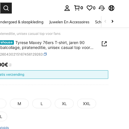
0
0
nden. Press Enter to select.
ndergoed & slaapkleding
Juwelen En Accessoires
Schoonheid & gezo
teneditie, unisex casual top voor fans
Tyrese Maxey 76ers T-shirt, jaren 90
rehouse
balcollage, pirateneditie, unisex casual top voor
z260430215167456129263
00€
ICE AND AVAILABILITY
atis verzending
M
L
XL
XXL
L
tgids