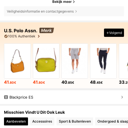
Bekijk meer
Veiligheidsinformatie en contactgegevens
U.S. Polo Assn.
Volgend
100% Authentiek
41
41
40
48
33
.80€
.80€
.85€
.45€
.
Blackprice ES
Misschien Vindt U Dit Ook Leuk
Aanbevelen
Accessoires
Sport & Buitenleven
Ondergoed & slaap