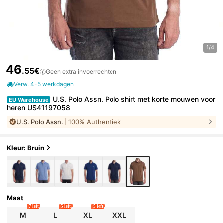
1/4
46
.55€
Geen extra invoerrechten
Verw. 4-5 werkdagen
U.S. Polo Assn. Polo shirt met korte mouwen voor
EU Warehouse
heren US41197058
U.S. Polo Assn.
100% Authentiek
Kleur: Bruin
Maat
7 left
5 left
5 left
M
L
XL
XXL