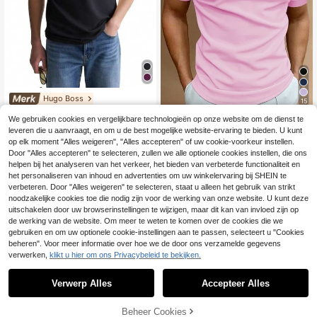
Hugo Boss
15
Hugo Boss Men's Pol
EU Warehouse
We gebruiken cookies en vergelijkbare technologieën op onze website om de dienst te
Calvornis Heren form
o Shirts Comfortable Lightweight S
EU Warehouse
8 over
eel poloshirt met contraststreep, kn
leveren die u aanvraagt, en om u de best mogelijke website-ervaring te bieden. U kunt
oft Travel Golf Daily Blue 50469102
18
47
.12€
oopsluiting aan de voorkant en kort
-402
op elk moment "Alles weigeren", "Alles accepteren" of uw cookie-voorkeur instellen.
.94€
e mouwen, voor ceremonies
Door "Alles accepteren" te selecteren, zullen we alle optionele cookies instellen, die ons
helpen bij het analyseren van het verkeer, het bieden van verbeterde functionaliteit en
het personaliseren van inhoud en advertenties om uw winkelervaring bij SHEIN te
verbeteren. Door "Alles weigeren" te selecteren, staat u alleen het gebruik van strikt
noodzakelijke cookies toe die nodig zijn voor de werking van onze website. U kunt deze
uitschakelen door uw browserinstellingen te wijzigen, maar dit kan van invloed zijn op
de werking van de website. Om meer te weten te komen over de cookies die we
gebruiken en om uw optionele cookie-instellingen aan te passen, selecteert u "Cookies
beheren". Voor meer informatie over hoe we de door ons verzamelde gegevens
verwerken,
klikt u hier om ons Privacybeleid te bekijken.
Verwerp Alles
Accepteer Alles
TOEVOEGEN AAN
Beheer Cookies
SHOP NU