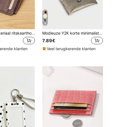
9
1 stuk PU-materiaal ritskaarthouder, minimalistische zakelijke stijl PU-kaarthouder, creditcardhouder, portemonnee voor munten
Modieuze Y2K korte minimalistische kaarthouder met meerdere vakken, muntportemonnee in rockstijl met ketting en draagkoord, handtasje
7.89€
€
kerende klanten
Veel terugkerende klanten