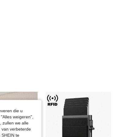
4.80
64
1.2K
everen die u
"Alles weigeren",
 zullen we alle
en van verbeterde
j SHEIN te