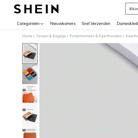
Bikin
Use up 
Categorieën
Nieuwkomers
Snel Verzenden
Dameskled
Home
Tassen & Bagage
Portemonnees & Kaarthouders
Kaarth
/
/
/