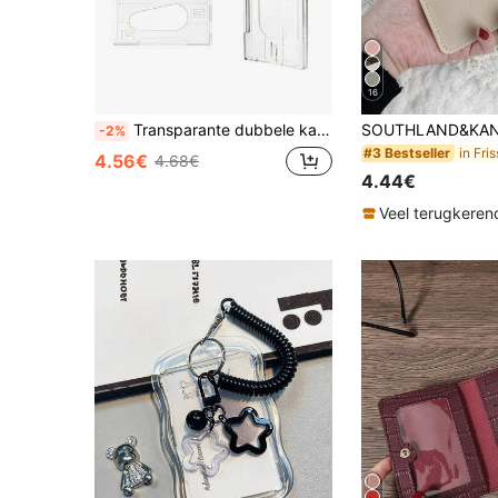
16
Transparante dubbele kaartsleuven Tag-badgehouder met badgerol 2 kaarten opbergorganizer Medewerkerspas Werkkaarthouder Mouw Herenkaarthouder Portemonnee Visitekaarthouder Creditcardhouder Id-kaarthouder Vrouwen Voor vrouwen Voor mannen Kaartportemonnee
-2%
#3 Bestseller
4.56€
4.68€
4.44€
Veel terugkeren