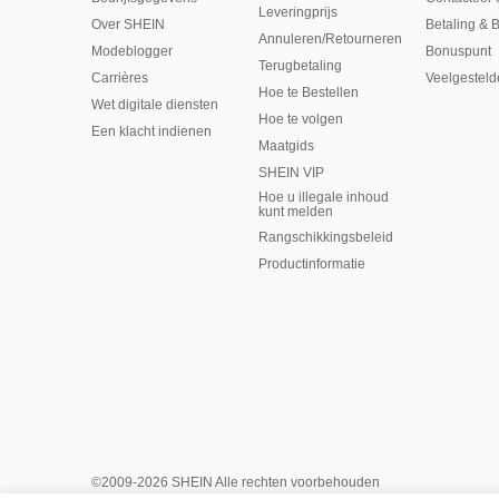
Leveringprijs
Over SHEIN
Betaling & 
Annuleren/Retourneren
Modeblogger
Bonuspunt
Terugbetaling
Carrières
Veelgesteld
Hoe te Bestellen
Wet digitale diensten
Hoe te volgen
Een klacht indienen
Maatgids
SHEIN VIP
Hoe u illegale inhoud
kunt melden
Rangschikkingsbeleid
​Productinformatie
©2009-2026 SHEIN Alle rechten voorbehouden