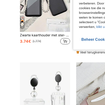
verbeteren. Door 
cookies toe die n
browserinstelling
weten te komen o
selecteert u "Co
verwerken,
klikt 
17
Zwarte kaarthouder met ster- en imitatieparelhangertjes. Te gebruiken als tasdecoratie, sleutelhanger, voor het opbergen van ID-kaarten, lidmaatschapskaarten, foto's, adreskaarten en als beschermhoes. Geschikt voor dagelijks gebruik, als decoratie of als cadeau voor vrienden, familie en geliefden bij gelegenheden zoals Valentijnsdag, verjaardagen, Moederdag en de start van het schooljaar.
BURGUNDY 
Beheer Cook
3.74€
3.77€
4.73€
Veel terugkeren