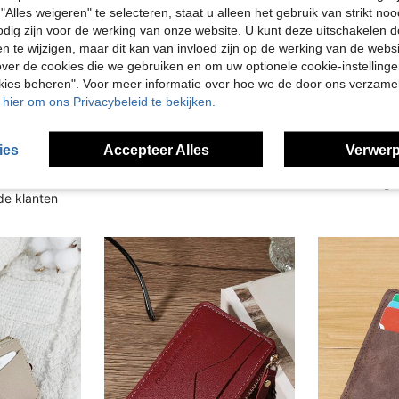
"Alles weigeren" te selecteren, staat u alleen het gebruik van strikt noo
odig zijn voor de werking van onze website. U kunt deze uitschakelen 
en te wijzigen, maar dit kan van invloed zijn op de werking van de web
ver de cookies die we gebruiken en om uw optionele cookie-instellinge
okies beheren". Voor meer informatie over hoe we de door ons verzam
u hier om ons Privacybeleid te bekijken.
8
Effen kleur PU dames heuptas, retro mode crossbody tas, oksel tas, dames lente/zomer nieuwe casual schouder messenger tas, veelzijdige minimalistische borsttas
TALES
ies
Accepteer Alles
Verwerp
Bourgondische tas Charry rode tas Wijnrode tas, modieuze bordeauxrode tas, foto-ID-venster en duurzame, krasbestendige hardware
8.40€
5.35€
8.41€
Veel terug
de klanten