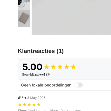
Klantreacties
(1)
5.00
Beoordelingsbeleid
Geen lokale beoordelingen
d***r
8 May,2026
Kleur: Veel kleurig, Maat: Donkerblauw
Kleur:
Veel kleurig
Maat:
Donkerblauw