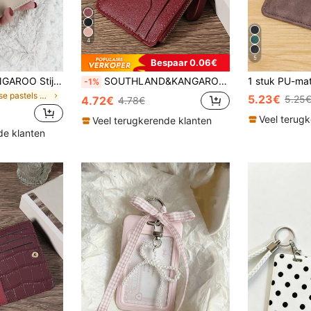
4
5
Bespaar 0.06€
SOUTHLAND&KANGAROO Stijlvolle Malist Beige Kaart & Munt Portemonnee Lichtgewicht Draagbare Kaart ID Kaart Witteboordenwerkers Voor Vrouwen Voor Vakantie Voor Jubileum Voor Verjaardagscadeau Cadeau Cadeau Accessoires Cadeaukaarthouder Kaarthouder Portemonnee Visitekaartjeshouder Creditcardhouder Kaarthouder Vrouwen Voor Vrouwen Mini Portemonnee Kaarthouder
SOUTHLAND&KANGAROO Zwarte letterportemonnee, modieus lichtgewicht draagbaar, kan contant geld, ID-kaart, munten bevatten, geschikt als verjaardagscadeau voor tieners, studenten, studenten, mannen, visitekaarthouder, creditcardhouder, ook geschikt voor vrouwen, miniportemonnee, kan kaarten bevatten
-1%
in Frisse pastels Kaarthouders
5.23€
5.25
4.72€
4.78€
Veel terug
Veel terugkerende klanten
de klanten