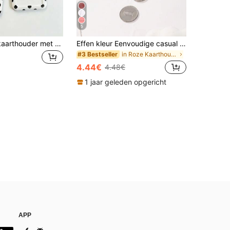
5
Witte plastic kaarthouder met stippen en ID-hoes, geschikt voor artsen en studenten, kan vervoerskaarten, ID-kaarten, sleutels en kaarten bevatten, perfect vakantiecadeau-accessoire
Effen kleur Eenvoudige casual kaarthouder Kaarthouder Kaarthouder Portemonnee Visitekaartjeshouder Creditcardhouder Kaarthouder Vrouwen Voor vrouwen Mini portemonnee Kaarthouder
in Roze Kaarthouders
#3 Bestseller
4.44€
4.48€
1 jaar geleden opgericht
APP