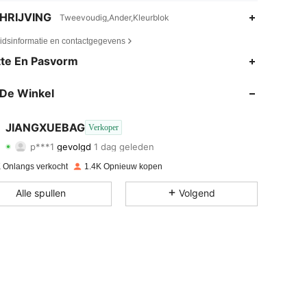
HRIJVING
Tweevoudig,Ander,Kleurblok
eidsinformatie en contactgegevens
4.80
64
1.2K
te En Pasvorm
4.80
64
1.2K
De Winkel
4.80
64
1.2K
JIANGXUEBAG
Verkoper
p***1
gevolgd
1 dag geleden
4.80
64
1.2K
Beoordeling
Artikelen
Volgers
 Onlangs verkocht
1.4K Opnieuw kopen
4.80
64
1.2K
Alle spullen
Volgend
4.80
64
1.2K
4.80
64
1.2K
4.80
64
1.2K
4.80
64
1.2K