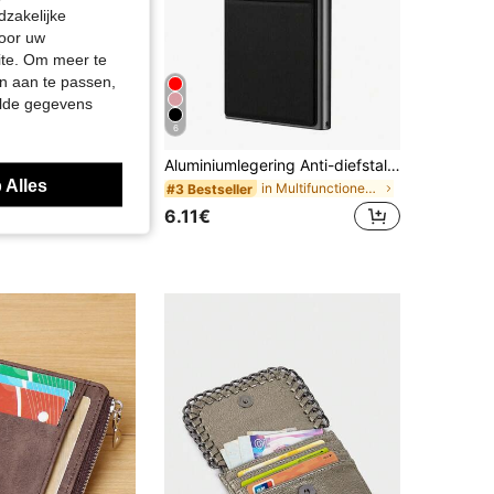
dzakelijke
door uw
site. Om meer te
n aan te passen,
elde gegevens
6
Verstelbare, effen vervangende band, multifunctioneel doe-het-zelf reisaccessoire, cadeau voor vrouwen
Aluminiumlegering Anti-diefstal kaarthouder Portemonnee Verjaardag/Valentijnsdag/Vaderdag cadeau Reizen Terug naar school Kaarthouder Portemonnee Visitekaartjeshouder Creditcardhouder voor mannen Mini portemonnee Kaarthouder RFID portemonnee
 Alles
in Multifunctioneel Kaarthouders
#3 Bestseller
6.11€
kerende klanten