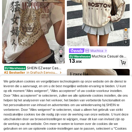
11
e met ruches en strikbandjes voor d
.38€
ames met vakantiemotief en bloem
enborduursel
9
Muchica
Muchica Casual dam
EU Warehouse
13
27
es sweatshirt met ronde hals en lan
.85€
ge mouwen in lichtgeel, gecombine
SHEIN EZwear Casua
EU Warehouse
erd met een contrasterende bruine
l minimalistisch T-shirt met all-over
#2 Bestseller
in Grafisch Eenvoudige casual T-shirts
kraag en gestreepte mouwen. De p
12
print, off-shoulder model en korte
aardenprint geeft een retro, acade
12
.99€
mouwen voor dames
mische, klassieke, modieuze, jeugd
We gebruiken cookies en vergelijkbare technologieën op onze website om de dienst te
Omancia
ige en streetwear-uitstraling. Gladd
leveren die u aanvraagt, en om u de best mogelijke website-ervaring te bieden. U kunt
e en comfortabele stof, een ideale k
Omancia Dames V-ha
EU Warehouse
op elk moment "Alles weigeren", "Alles accepteren" of uw cookie-voorkeur instellen.
12
euze voor de herfst.
ls blouse met ruches, casual vakant
7
.86€
-1%
12.99€
Door "Alles accepteren" te selecteren, zullen we alle optionele cookies instellen, die ons
ie wit, zomer
helpen bij het analyseren van het verkeer, het bieden van verbeterde functionaliteit en
Nieuwe mode gestreept T-shirt met
11
V-hals, contrastkleurige gestreepte
het personaliseren van inhoud en advertenties om uw winkelervaring bij SHEIN te
.87€
11.90€
gebreide stof, casual T-shirt voor le
verbeteren. Door "Alles weigeren" te selecteren, staat u alleen het gebruik van strikt
nte/zomer, dagelijks dragen
noodzakelijke cookies toe die nodig zijn voor de werking van onze website. U kunt deze
uitschakelen door uw browserinstellingen te wijzigen, maar dit kan van invloed zijn op
de werking van de website. Om meer te weten te komen over de cookies die we
gebruiken en om uw optionele cookie-instellingen aan te passen, selecteert u "Cookies