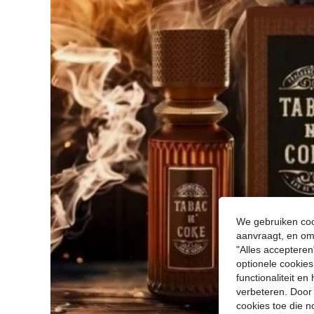
We gebruiken cook
aanvraagt, en om 
"Alles accepteren
optionele cookies
functionaliteit e
verbeteren. Door 
cookies toe die n