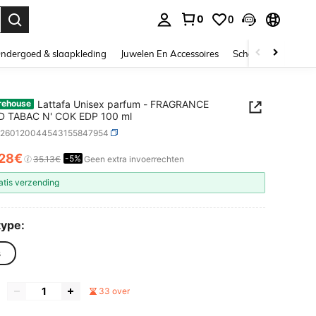
0
0
nden. Press Enter to select.
ndergoed & slaapkleding
Juwelen En Accessoires
Schoonheid & gezo
Lattafa Unisex parfum - FRAGRANCE
rehouse
 TABAC N' COK EDP 100 ml
b260120044543155847954
.28€
-5%
ICE AND AVAILABILITY
35.13€
Geen extra invoerrechten
atis verzending
ype:
s
33 over