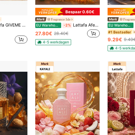
Bespaar 0.60€
Fragrance Isle
Fragranc
ED PLEASURE /BERRY ON TOP/CHOCO OVERDOSE/VANILLA FREAK /MALLOW MADNESS lot 4
Lattafa Afeef 100ML dames eau de parfum
EU Warehouse
-2%
EU Warehouse
#1 Bestseller
27.80€
28.40€
9.29€
9.49
4-5 werkdagen
4-5 werkd