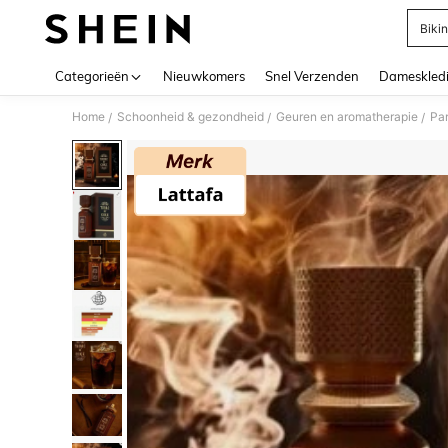
Bikin
Use up 
Categorieën
Nieuwkomers
Snel Verzenden
Dameskled
Home
Schoonheid & gezondheid
Geuren en aromatherapie
Pa
/
/
/