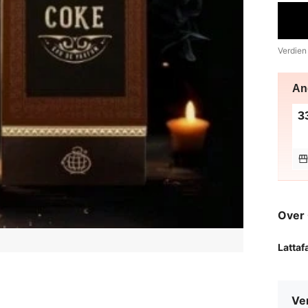
Verdien
An
3
Over
Lattaf
Ve