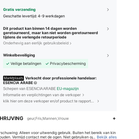
Gratis verzending
Geschatte levertijd:
4-9 werkdagen
Dit product kan binnen 14 dagen worden
geretourneerd, maar kan niet worden geretourneerd
tijdens de verlengde retourperiode
Onderhevig aan eerlijk gebruiksbeleid
Winkelbeveiliging
Veilige betalingen
Privacybescherming
Verkocht door professionele handelaar:
Marktplaats
ESENCIA ARABE
Schepen van ESENCIA ARABE
EU-magazijn
Informatie en verplichtingen van de verkoper
klik hier om deze verkoper en/of product te rapporteren.
HRIJVING
geur,Fris,Mannen,Vrouw
schuwing: Alleen voor uitwendig gebruik. Buiten het bereik van kin
ouden. Vermijd contact met de ogen. Niet gebruiken op een bescha
...
Bekijk alles