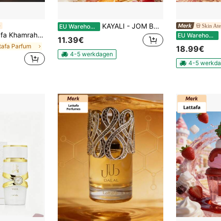
KAYALI - JOM BOUJEE MARSHMALLOW | 81 - EAU DE PARFUM
Skin Ate
EU Warehouse
rah 100ML Eau de Parfum unisex
EU Warehouse
11.39€
ttafa Parfum
18.99€
4-5 werkdagen
4-5 werkd