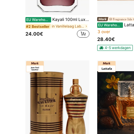
Kayali 100ml Luxury Collection Eau de Parfum, Mix van Vanilla 28, Marshmallow Yum Boujee 81 & Sparkling Lychee Eden 39, Multi-frisse Gourmand Fruitige Bloemige Geur voor Dames
Fragrance Isle
EU Warehouse
Lattafa GIVEME GOURMAND 30ML WHIPP
EU Warehouse
in Vanillelaag Lab Parfum&Herenparfums&Geursets&Li
#2 Bestseller
3 over
24.00€
28.40€
4-5 werkdagen