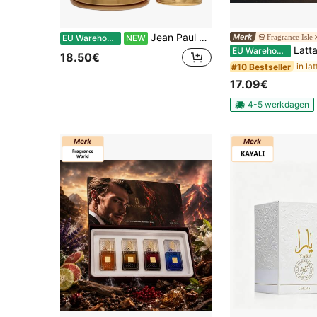
Jean Paul Gaultier Eleven Collections Of Jean Paul Gaultier Series, Neutrale Parfumspray, 125 ml (4,2 oz), Uniek Vormgeving, Unieke Geur, Langdurige Frisheid, Pseudo Bodyparfum, De Meest Populaire, Geschikt voor Elke Gelegenheid, Een Leuk Cadeau!
Fragrance Isle
EU Warehouse
NEW
Lattafa Kham
EU Warehouse
18.50€
in la
#10 Bestseller
17.09€
4-5 werkdagen