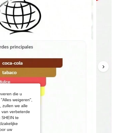
everen die u
"Alles weigeren",
 zullen we alle
en van verbeterde
j SHEIN te
dzakelijke
door uw