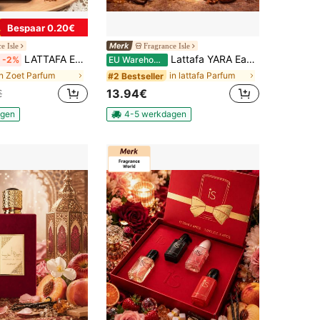
Bespaar 0.20€
e Isle
Fragrance Isle
LATTAFA ECLAIRE 30ML EAU DE PARFUM VOOR VROUWEN KARAMELMELK VANILLE
Lattafa YARA Eau De Parfum voor vrouwen 100ML
-2%
EU Warehouse
in Zoet Parfum
in lattafa Parfum
#2 Bestseller
13.94€
€
agen
4-5 werkdagen