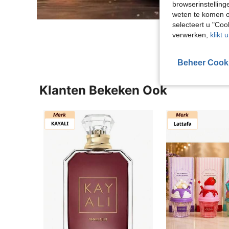
browserinstelling
weten te komen o
selecteert u "Co
verwerken,
klikt 
Beheer Cook
Klanten Bekeken Ook