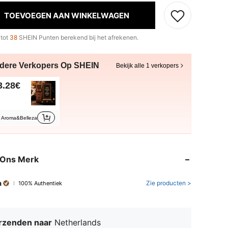
TOEVOEGEN AAN WINKELWAGEN
 tot
38
SHEIN Punten berekend bij het afrekenen.
dere Verkopers Op SHEIN
Bekijk alle 1 verkopers
3.28€
Aroma&Belleza
 Ons Merk
a
Zie producten >
100% Authentiek
rzenden naar
Netherlands