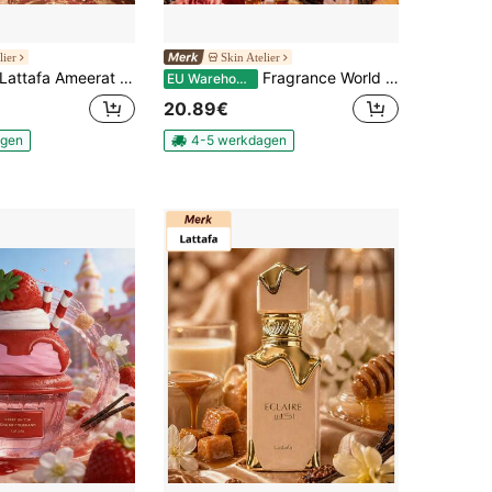
lier
Skin Atelier
Lattafa Ameerat Al Arab 100ML Eau de Parfum voor dames
Fragrance World Mystical is een cadeauset voor vrouwen, 4 x 30 ml.
EU Warehouse
20.89€
agen
4-5 werkdagen