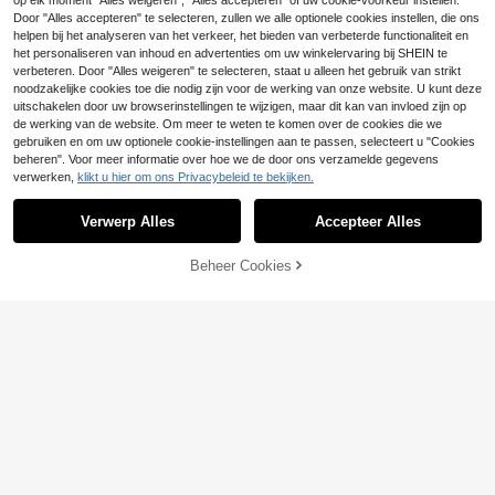
op elk moment "Alles weigeren", "Alles accepteren" of uw cookie-voorkeur instellen.
.66€
.60€
te pasvorm, comfortabel, unieke pri
Heren En Dames, Geschikt Voor Da
Door "Alles accepteren" te selecteren, zullen we alle optionele cookies instellen, die ons
nt.
gelijks Gebruik In De Zomer. Zwarte
Top.
helpen bij het analyseren van het verkeer, het bieden van verbeterde functionaliteit en
het personaliseren van inhoud en advertenties om uw winkelervaring bij SHEIN te
verbeteren. Door "Alles weigeren" te selecteren, staat u alleen het gebruik van strikt
noodzakelijke cookies toe die nodig zijn voor de werking van onze website. U kunt deze
uitschakelen door uw browserinstellingen te wijzigen, maar dit kan van invloed zijn op
de werking van de website. Om meer te weten te komen over de cookies die we
gebruiken en om uw optionele cookie-instellingen aan te passen, selecteert u "Cookies
beheren". Voor meer informatie over hoe we de door ons verzamelde gegevens
verwerken,
klikt u hier om ons Privacybeleid te bekijken.
Verwerp Alles
Accepteer Alles
6
TOEVOEGEN AAN
Beheer Cookies
SHOP NU
WINKELWAGEN
Vintage Bootleg-Stijl
27Beroemde muzieks
EU Warehouse
EU Warehouse
Garrett-Graham # 44 Hockey Grafi
terren uit de Rock and Roll Hall of F
9
6
.60€
.00€
sche T-shirt met Korte Mouwen, Fa
ame die op jonge leeftijd overleden
n-Ontworpen Top Voor Street-Style
T Overhemd Trendy cadeau top Uni
En Dagelijks Gebruik.Boho
sex Gamer Filmmuziek 6306