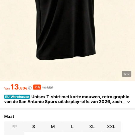
1/12
13
-6%
14.85€
.83€
Van
Unisex T-shirt met korte mouwen, retro graphic
EU Warehouse
van de San Antonio Spurs uit de play-offs van 2026, zach
t katoen, casual voor elke dag.
Maat
PP
S
M
L
XL
XXL