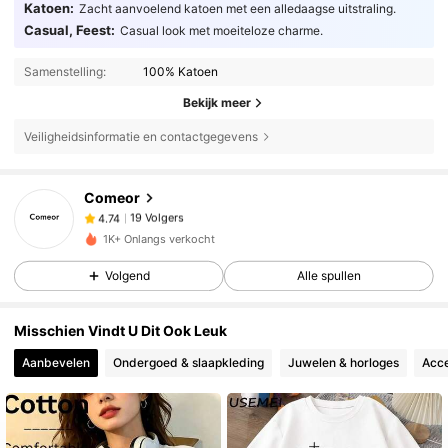
Katoen:
Zacht aanvoelend katoen met een alledaagse uitstraling.
Casual, Feest:
Casual look met moeiteloze charme.
Samenstelling:
100% Katoen
Bekijk meer
Veiligheidsinformatie en contactgegevens
19 Volgers
4.74
Comeor
19 Volgers
4.74
p***3
gevolgd
1 dag geleden
19 Volgers
4.74
1K+ Onlangs verkocht
19 Volgers
4.74
Volgend
Alle spullen
19 Volgers
4.74
Misschien Vindt U Dit Ook Leuk
19 Volgers
4.74
Aanbevelen
Ondergoed & slaapkleding
Juwelen & horloges
Acce
19 Volgers
4.74
19 Volgers
4.74
19 Volgers
4.74