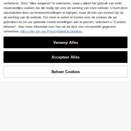
13
.83€
-6%
14.85€
duizm - Call Tyrone - anni '90 - 20
verbeteren. Door "Alles weigeren" te selecteren, staat u alleen het gebruik van strikt
00 R&B - Neo Soul - The Roots - C
noodzakelijke cookies toe die nodig zijn voor de werking van onze website. U kunt deze
ommon - Cultura - Musica
uitschakelen door uw browserinstellingen te wijzigen, maar dit kan van invloed zijn op
de werking van de website. Om meer te weten te komen over de cookies die we
gebruiken en om uw optionele cookie-instellingen aan te passen, selecteert u "Cookies
beheren". Voor meer informatie over hoe we de door ons verzamelde gegevens
verwerken,
klikt u hier om ons Privacybeleid te bekijken.
Verwerp Alles
Accepteer Alles
TOEVOEGEN AAN
Beheer Cookies
SHOP NU
13
WINKELWAGEN
Muchica
Muchica Dames T-shi
EU Warehouse
9
rt met ronde hals en luipaardprint, c
13
.49€
asual en losvallend model.
Siren Gaze
Siren Gaze Mouwloze
EU Warehouse
top voor dames met opstaande kraa
12
.37€
g en metalen details, casual blouse
voor woon-werkverkeer en vakanti
e.