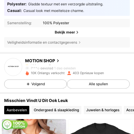
Polyester:
Gladde textuur met een verzorgde uitstraling.
Casual:
Casual look met moeiteloze charme.
Samenstelling:
100% Polyester
Bekijk meer
Veiligheidsinformatie en contactgegevens
15 Volgers
4.98
MOTION SHOP
15 Volgers
4.98
f***o
gevolgd
1 dag geleden
15 Volgers
4.98
10K Onlangs verkocht
403 Opnieuw kopen
15 Volgers
4.98
Volgend
Alle spullen
15 Volgers
4.98
Misschien Vindt U Dit Ook Leuk
15 Volgers
4.98
Aanbevelen
Ondergoed & slaapkleding
Juwelen & horloges
Acce
15 Volgers
4.98
15 Volgers
4.98
15 Volgers
4.98