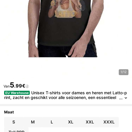
1/12
5
.99€
Van
Unisex T-shirts voor dames en heren met Latto-p
EU Warehouse
rint, zacht en geschikt voor alle seizoenen, een essentieel
casual streetwear-item, een veelzijdige stijl voor elk seizoe
n, voordelig voor dagelijks gebruik en een ideaal cadeau voor f
ans en vrienden - 220 g, loszittend en comfortabel, T-shirts me
Maat
t korte mouwen voor dames.
S
M
L
XL
XXL
XXXL