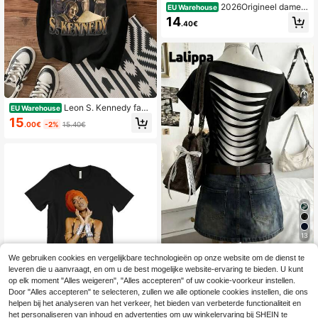
2026Origineel dames
EU Warehouse
t-shirt met korte mouwen in Europe
14
.40€
se en Amerikaanse stijl voor het vro
ege voorjaar. T Eenvoudig dameshe
md git Dropshipping
Leon S. Kennedy fan
EU Warehouse
T-shirt. Vintage grafische print casu
15
.00€
-2%
15.40€
al katoenen T-shirt met korte mouw
en.
13
Lalippa
We gebruiken cookies en vergelijkbare technologieën op onze website om de dienst te
Lalippa Sexy dames T
leveren die u aanvraagt, en om u de best mogelijke website-ervaring te bieden. U kunt
EU Warehouse
-shirt met asymmetrische halslijn e
op elk moment "Alles weigeren", "Alles accepteren" of uw cookie-voorkeur instellen.
12
.37€
12.49€
n open rug, effen kleur, zomer
Door "Alles accepteren" te selecteren, zullen we alle optionele cookies instellen, die ons
helpen bij het analyseren van het verkeer, het bieden van verbeterde functionaliteit en
Maglietta in puro coto
EU Warehouse
ne unisex, T-shirt Erykah Badu - Ba
het personaliseren van inhoud en advertenties om uw winkelervaring bij SHEIN te