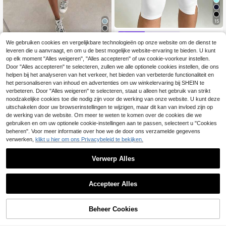
15
XLLAIS
4
We gebruiken cookies en vergelijkbare technologieën op onze website om de dienst te
XLLAIS Witte elastische casual spo
leveren die u aanvraagt, en om u de best mogelijke website-ervaring te bieden. U kunt
rt- en fitnessbroek voor dames met
14
Elia
.35€
14.49€
splitzoom, cropped lengte, zomer, a
op elk moment "Alles weigeren", "Alles accepteren" of uw cookie-voorkeur instellen.
thleisure
Dames denim short met hoge taille,
Door "Alles accepteren" te selecteren, zullen we alle optionele cookies instellen, die ons
losse uitlopende pasvorm en zakke
#4 Bestseller
in Vakantie Vrouwen Shorts
helpen bij het analyseren van het verkeer, het bieden van verbeterde functionaliteit en
n, zomer, casual voor elke dag
het personaliseren van inhoud en advertenties om uw winkelervaring bij SHEIN te
20
.78€
-1%
20.99€
verbeteren. Door "Alles weigeren" te selecteren, staat u alleen het gebruik van strikt
noodzakelijke cookies toe die nodig zijn voor de werking van onze website. U kunt deze
uitschakelen door uw browserinstellingen te wijzigen, maar dit kan van invloed zijn op
de werking van de website. Om meer te weten te komen over de cookies die we
gebruiken en om uw optionele cookie-instellingen aan te passen, selecteert u "Cookies
beheren". Voor meer informatie over hoe we de door ons verzamelde gegevens
verwerken,
klikt u hier om ons Privacybeleid te bekijken.
Verwerp Alles
Accepteer Alles
Beheer Cookies
TOEVOEGEN AAN WINKELWAGEN