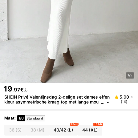
1/9
19
.97€
SHEIN Privé Valentijnsdag 2-delige set dames effen
5.00
kleur asymmetrische kraag top met lange mou
(16)
wen en lange getailleerde rok, elegant
Maat
:
EU
Standaard
8 left
10 left
36
(S)
38
(M)
40/42
(L)
44
(XL)