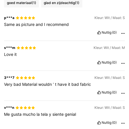
goed materiaal
(1)
glad en zijdeachtig
(1)
p***a
Kleur: Wit / Maat: S
Same
as
picture
and
I
recommend
Nuttig
(0)
s***m
Kleur: Wit / Maat: M
Love
it
Nuttig
(0)
3***7
Kleur: Wit / Maat: S
Very
bad
Material
wouldn
’
t
have
it
bad
fabric
Nuttig
(0)
v***n
Kleur: Wit / Maat: S
Me
gusta
mucho
la
tela
y
siente
genial
Nuttig
(0)