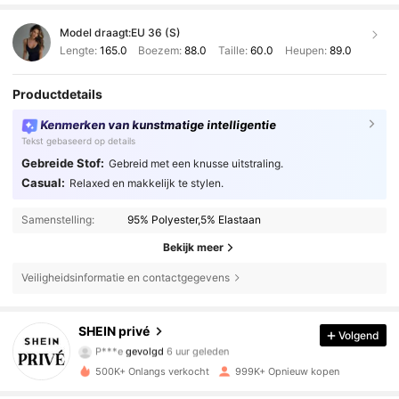
Model draagt:
EU 36 (S)
Lengte:
165.0
Boezem:
88.0
Taille:
60.0
Heupen:
89.0
Productdetails
Kenmerken van kunstmatige intelligentie
Tekst gebaseerd op details
Gebreide Stof:
Gebreid met een knusse uitstraling.
Casual:
Relaxed en makkelijk te stylen.
Samenstelling:
95% Polyester,5% Elastaan
Bekijk meer
Veiligheidsinformatie en contactgegevens
1.1M Volgers
4.85
SHEIN privé
Volgend
P***e
gevolgd
6 uur geleden
k***h
is aan het browsen
1.1M Volgers
4.85
500K+ Onlangs verkocht
999K+ Opnieuw kopen