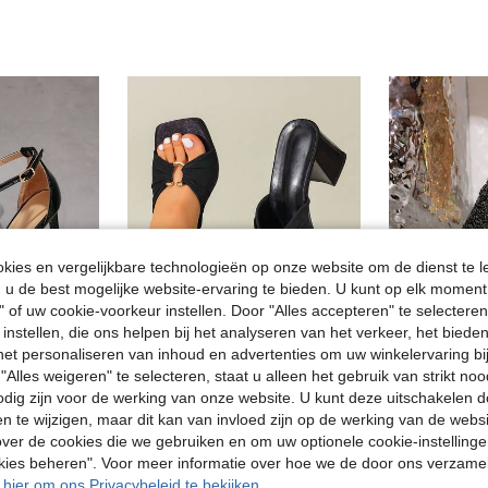
ies en vergelijkbare technologieën op onze website om de dienst te l
u de best mogelijke website-ervaring te bieden. U kunt op elk moment 
" of uw cookie-voorkeur instellen. Door "Alles accepteren" te selecteren,
 instellen, die ons helpen bij het analyseren van het verkeer, het bied
n het personaliseren van inhoud en advertenties om uw winkelervaring bi
7
"Alles weigeren" te selecteren, staat u alleen het gebruik van strikt noo
odig zijn voor de werking van onze website. U kunt deze uitschakelen 
Vierkante neus peep-toe kanten mesh dunne hoge hak sandalen dames avondjurk hoge hakken
Modieuze sandalen met vierkante neus en dunne hak, sexy open teensandalen met strik en hoge hak voor dames, lente- en zomeroutfits
en te wijzigen, maar dit kan van invloed zijn op de werking van de web
23.34€
32.50€
ver de cookies die we gebruiken en om uw optionele cookie-instellinge
okies beheren". Voor meer informatie over hoe we de door ons verzam
u hier om ons Privacybeleid te bekijken.