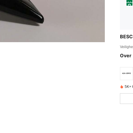
BESC
Veiligh
Over 
5K+ 