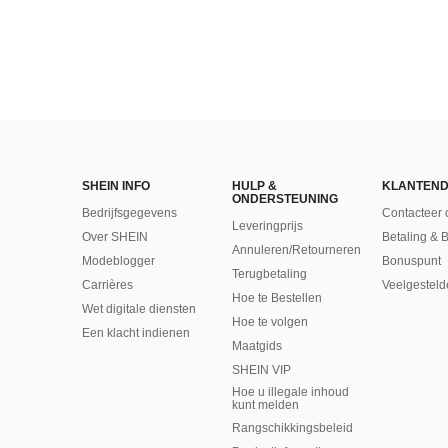
SHEIN INFO
HULP &
KLANTEND
ONDERSTEUNING
Bedrijfsgegevens
Contacteer 
Leveringprijs
Over SHEIN
Betaling & 
Annuleren/Retourneren
Modeblogger
Bonuspunt
Terugbetaling
Carrières
Veelgesteld
Hoe te Bestellen
Wet digitale diensten
Hoe te volgen
Een klacht indienen
Maatgids
SHEIN VIP
Hoe u illegale inhoud
kunt melden
Rangschikkingsbeleid