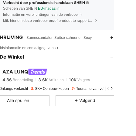
Verkocht door professionele handelaar: SHEIN
Schepen van SHEIN
EU-magazijn
Informatie en verplichtingen van de verkoper
klik hier om deze verkoper en/of product te rapporteren.
HRIJVING
Samessandalen,Spitse schoenen,Sexy
4.86
3.6K
10K
eidsinformatie en contactgegevens
De Winkel
4.86
3.6K
10K
AZA LUNQ
4.86
3.6K
10K
Beoordeling
Artikelen
Volgers
Onlangs verkocht
8K+ Opnieuw kopen
Toename van volgers 10%
4.86
3.6K
10K
Alle spullen
Volgend
4.86
3.6K
10K
4.86
3.6K
10K