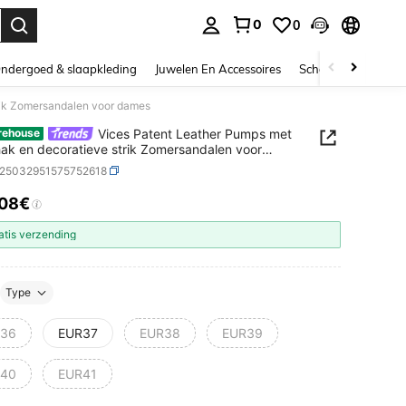
0
0
nden. Press Enter to select.
ndergoed & slaapkleding
Juwelen En Accessoires
Schoonheid & gezo
rik Zomersandalen voor dames
Vices Patent Leather Pumps met
rehouse
ak en decoratieve strik Zomersandalen voor
x25032951575752618
.08€
ICE AND AVAILABILITY
atis verzending
Type
36
EUR37
EUR38
EUR39
40
EUR41