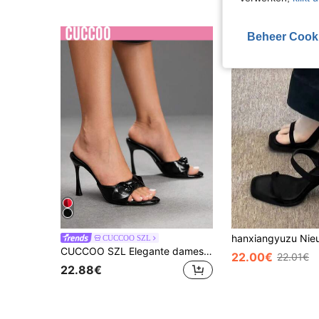
Beheer Cook
CUCCOO SZL
CUCCOO SZL Elegante damesmode feestelijke strik hoge hak sandalen
22.00€
22.01€
22.88€