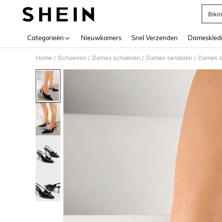
Bikin
Use up 
Categorieën
Nieuwkomers
Snel Verzenden
Dameskled
Home
Schoenen
Dames schoenen
Dames sandalen
Dames s
/
/
/
/