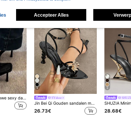
ies
Accepteer Alles
Verwerp
4
6
hanxiangyuzu Nieuwe sexy damessandalen met hoge hakken, zwarte bandjes en dunne hak, lente/zomeroutfits
SYshoe
SHUZ
Jin Bei Qi Gouden sandalen met hoge hak en spitse neus voor dames, glanzende metallic textuur, zacht en elegant, dunne bandjes met kruisontwerp, 3D metalen bloemdecoratie, zacht en romantisch, verstelbare dunne bandjes met gesp, unieke asymmetrische hak in hartvorm, geschikt voor strandvakantie, avondfeest, date, elegante en zoete hoge hakken, verfijnde zomerstijl damesschoenen
26.73€
28.68€