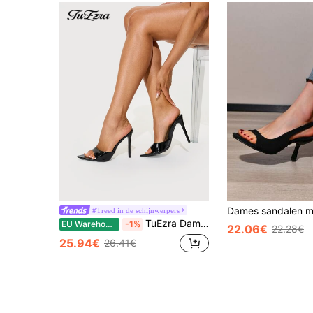
#Treed in de schijnwerpers
TuEzra Damesmode met hoge hakken, feest, klassieke puntige neus, open teen, open hak, metallic PU, instapper, gelakte hak, stiletto, metallic stijl, zomer, buiten, normaal, champagnekleurige sandalen voor dames, pantoffels met hoge hak, sexy
EU Warehouse
-1%
22.06€
22.28€
25.94€
26.41€