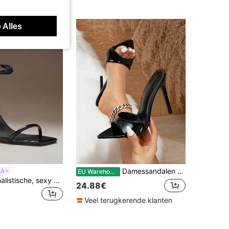
 Alles
Damessandalen met spitse neus en hoge hakken, nieuwe veelzijdige sandalen met bandjes voor de lente/zomer, sexy Europese stijl, stilettohakken
IA
EU Warehouse
SHUZIA Minimalistische, sexy damessandalen met enkelbandje en sleehak
24.88€
Veel terugkerende klanten