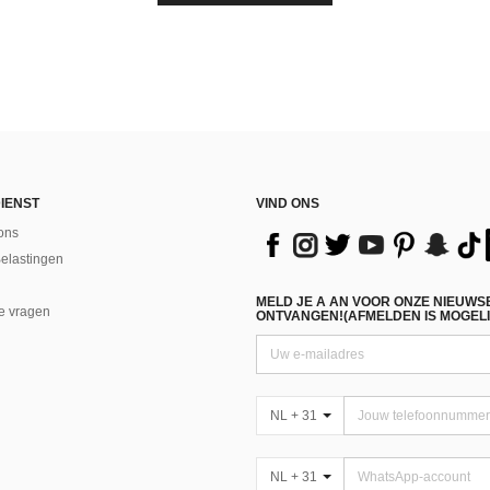
IENST
VIND ONS
ons
Belastingen
MELD JE A AN VOOR ONZE NIEUWS
e vragen
ONTVANGEN!(AFMELDEN IS MOGELI
NL + 31
NL + 31