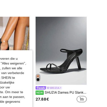
4.86
3.6K
10K
4.86
3.6K
10K
4.86
3.6K
10K
4.86
3.6K
10K
everen die u
"Alles weigeren",
 zullen we alle
en van verbeterde
j SHEIN te
dzakelijke
door uw
Gradient Star Strass Sexy Schoenen > Damesschoenen > Dames Sandalen > Dames Wedge Platform Sandalen Feest Lente Zomer Herfst Elegante Dames Sandalen
SHUZIA
site. Om meer te
SHUZIA Dames PU Slanke Minimalistische Enkelband Chic Statement Zwarte Sandalen met Hoge Hak
NEW
n aan te passen,
27.88€
elde gegevens