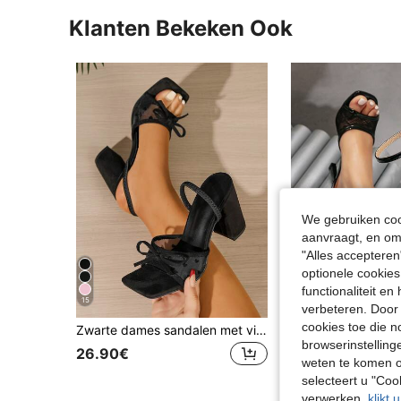
Klanten Bekeken Ook
We gebruiken cook
aanvraagt, en om 
"Alles accepteren
optionele cookies
functionaliteit e
15
verbeteren. Door 
cookies toe die n
Zwarte dames sandalen met vierkante neus, dikke hak, open neus, strik, hartvormig mesh, modieuze hoge hak, sexy, veelzijdige feest- en dansschoenen
browserinstelling
26.90€
28.98€
29.00€
weten te komen o
selecteert u "Co
verwerken,
klikt 