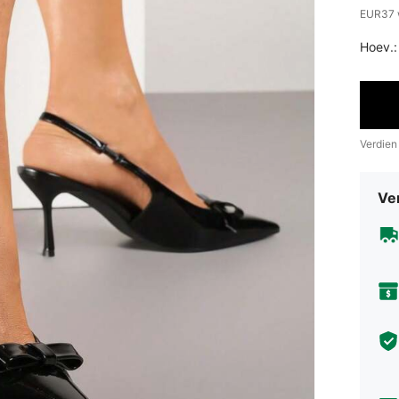
​EUR37 
Hoev.:
Verdien
Ve