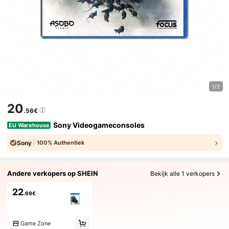
1/2
20
.56€
Sony Videogameconsoles
EU Warehouse
Sony
100% Authentiek
Andere verkopers op SHEIN
Bekijk alle 1 verkopers
22
.69€
Game Zone