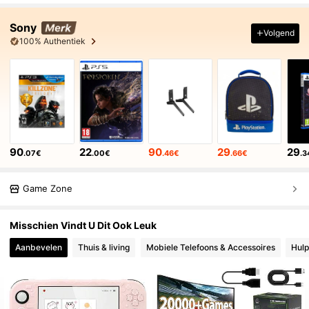
Sony
Volgend
100% Authentiek
90
22
90
29
29
.07€
.00€
.46€
.66€
.3
Game Zone
Misschien Vindt U Dit Ook Leuk
Aanbevelen
Thuis & living
Mobiele Telefoons & Accessoires
Hulp