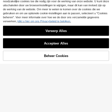
nsluiting op TV/projector, draadloze
noodzakelijke cookies toe die nodig zijn voor de werking van onze website. U kunt deze
controller, 2-speler spel, nostalgisc
uitschakelen door uw browserinstellingen te wijzigen, maar dit kan van invloed zijn op
he arcade joystick, interactief kaart
de werking van de website. Om meer te weten te komen over de cookies die we
stijl verjaardagscadeau voor feestje
gebruiken en om uw optionele cookie-instellingen aan te passen, selecteert u "Cookies
s en bijeenkomsten
beheren". Voor meer informatie over hoe we de door ons verzamelde gegevens
verwerken,
klikt u hier om ons Privacybeleid te bekijken.
Verwerp Alles
Accepteer Alles
Eduboy 16-bit 2,5 inch mini arcade
videospelsconsole handheld games
10 over
TOEVOEGEN AAN
Beheer Cookies
SHOP NU
ingebouwde 220 puzzel klassieke
27
WINKELWAGEN
.81€
IINE Beschermende Hoes voor Swit
games gaming is de eerste keuze v
9
ch 2 (2025), Harde PC-schalelhoes,
oor verjaardag kerst vakantie cade
.30€
Lichtgewicht Volledige Beschermin
aus
g met Precieze Uitsparingen, Schat
tig Stippenontwerp, Roze & Munt C
hoco