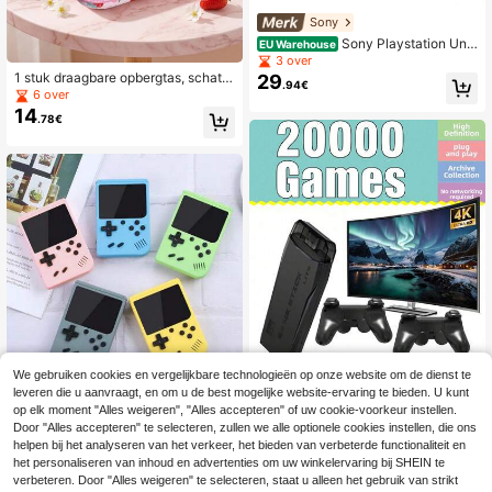
Sony
Sony Playstation Until
EU Warehouse
Dawn verschijnt - Versie 16
3 over
1 stuk draagbare opbergtas, schatti
29
.94€
ge witte en roze omkeerbare opber
6 over
gtas/roze tas met aardbeiendesign,
14
.78€
inclusief handvat en schouderband.
We gebruiken cookies en vergelijkbare technologieën op onze website om de dienst te
Bespaar 0.06€
leveren die u aanvraagt, en om u de best mogelijke website-ervaring te bieden. U kunt
Mini handheld macaron gameconso
op elk moment "Alles weigeren", "Alles accepteren" of uw cookie-voorkeur instellen.
5
le, 400-in-1 retro videospelmachin
.72€
-1%
5.78€
Door "Alles accepteren" te selecteren, zullen we alle optionele cookies instellen, die ons
e, 8-bit, 2,4 inch kleurenscherm LC
helpen bij het analyseren van het verkeer, het bieden van verbeterde functionaliteit en
1 Set Home Game Console, 20.000
D, 1020mAh
31
ingebouwde retro klassieke spellen,
het personaliseren van inhoud en advertenties om uw winkelervaring bij SHEIN te
.82€
9 emulators, ondersteunt 4K HD, aa
verbeteren. Door "Alles weigeren" te selecteren, staat u alleen het gebruik van strikt