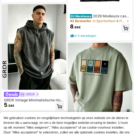
ren.
2026 Modieuze casu
EU Warehouse
al T-shirts voor meisjes en jongens,
#2 Bestseller
in Sportschool & Fitness Heren T-shirts
grappige grafische T-shirts voor ma
8
.99€
nnen met 'What Daddy Wants, Dadd
y Gets' – grappig weerwolf-T-shirt
4-5 werkdagen
(namaak), hoodie, meisj
GRDR
GRDR Vintage Minimalistische Hoo
5
die Vest voor Heren, effen kleur, ge
.54€
wassen en verweerd, casual, losval
lend en veelzijdig.
We gebruiken cookies en vergelijkbare technologieën op onze website om de dienst te
leveren die u aanvraagt, en om u de best mogelijke website-ervaring te bieden. U kunt
15
op elk moment "Alles weigeren", "Alles accepteren" of uw cookie-voorkeur instellen.
Heren minimalistisch bedrukt T-shir
Door "Alles accepteren" te selecteren, zullen we alle optionele cookies instellen, die ons