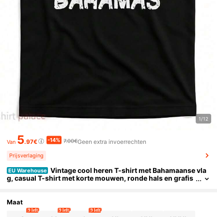
1/12
5
-14%
7.00€
.97€
Geen extra invoerrechten
Van
Prijsverlaging
Vintage cool heren T-shirt met Bahamaanse vla
EU Warehouse
g, casual T-shirt met korte mouwen, ronde hals en grafis
che print, zacht en comfortabel zomerse streetwear.
Maat
9 left
9 left
9 left