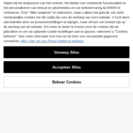
t met korte mouwen | De mode leid
#5 Bestseller
in Beeldverhaal Heren T-shirts
helpen bij het analyseren van het verkeer, het bieden van verbeterde functionaliteit en
en
12
het personaliseren van inhoud en advertenties om uw winkelervaring bij SHEIN te
.86€
verbeteren. Door "Alles weigeren" te selecteren, staat u alleen het gebruik van strikt
noodzakelijke cookies toe die nodig zijn voor de werking van onze website. U kunt deze
uitschakelen door uw browserinstellingen te wijzigen, maar dit kan van invloed zijn op
de werking van de website. Om meer te weten te komen over de cookies die we
gebruiken en om uw optionele cookie-instellingen aan te passen, selecteert u "Cookies
beheren". Voor meer informatie over hoe we de door ons verzamelde gegevens
verwerken,
klikt u hier om ons Privacybeleid te bekijken.
Verwerp Alles
Accepteer Alles
ChristmasGRDR Here
EU Warehouse
5
n T-shirt met korte mouwen en rond
.40€
e hals, comfortabel en stijlvol. Popul
TOEVOEGEN AAN
Beheer Cookies
SHOP NU
air artikel.
WINKELWAGEN
GRDR
GRDR Heren T-shirt met korte mou
wen en print | Prachtig design | Ess
#4 Bestseller
in Casual - Vakantie Casual Heren T-shirts
entieel voor de zomer | Makkelijk te
6
.99€
combineren, laat je stijl zien