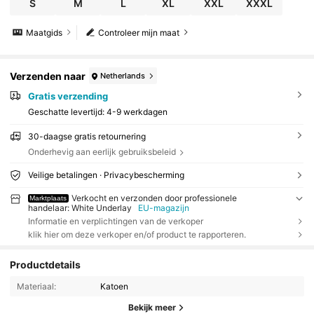
S
M
L
XL
XXL
XXXL
Maatgids
Controleer mijn maat
Verzenden naar
Netherlands
Gratis verzending
Geschatte levertijd:
4-9 werkdagen
30-daagse gratis retournering
Onderhevig aan eerlijk gebruiksbeleid
Veilige betalingen · Privacybescherming
Verkocht en verzonden door professionele
Marktplaats
handelaar: White Underlay
EU-magazijn
Informatie en verplichtingen van de verkoper
klik hier om deze verkoper en/of product te rapporteren.
Productdetails
Materiaal:
Katoen
Bekijk meer