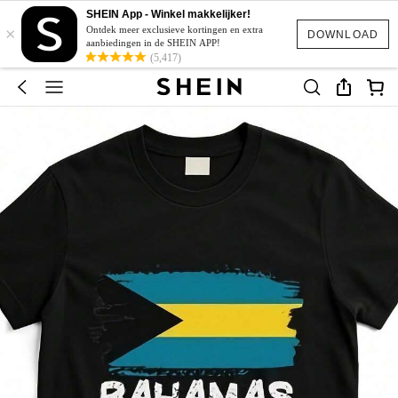
SHEIN App - Winkel makkelijker!
×
Ontdek meer exclusieve kortingen en extra
DOWNLOAD
aanbiedingen in de SHEIN APP!
(5,417)