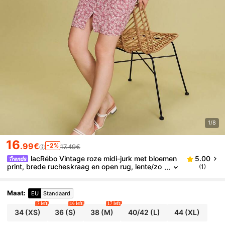
1/8
16
.99€
-2%
17.49€
lacRébo Vintage roze midi-jurk met bloemen
5.00
print, brede rucheskraag en open rug, lente/zo
(1)
mer, Franse stijl, Parijse stijl, vakantiejurk, avon
djurk, feestjurk
Maat
:
EU
Standaard
7 left
16 left
17 left
34
(XS)
36
(S)
38
(M)
40/42
(L)
44
(XL)