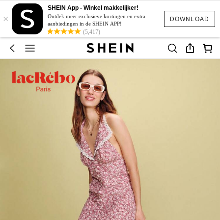
SHEIN App - Winkel makkelijker!
×
Ontdek meer exclusieve kortingen en extra
DOWNLOAD
aanbiedingen in de SHEIN APP!
(5,417)