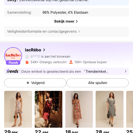
Samenstelling:
96% Polyester, 4% Elastaan
Bekijk meer
Veiligheidsinformatie en contactgegevens
85K Volgers
4.77
lacRébo
b***2
is aan het browsen
85K Volgers
4.77
54K+ Onlangs verkocht
16K+ Opnieuw kopen
Deze winkel is geselecteerd als een
「Trendwinkel」
85K Volgers
4.77
Volgend
Alle spullen
85K Volgers
4.77
85K Volgers
4.77
29
22
18
28
25
.99€
.49€
.94€
.49€