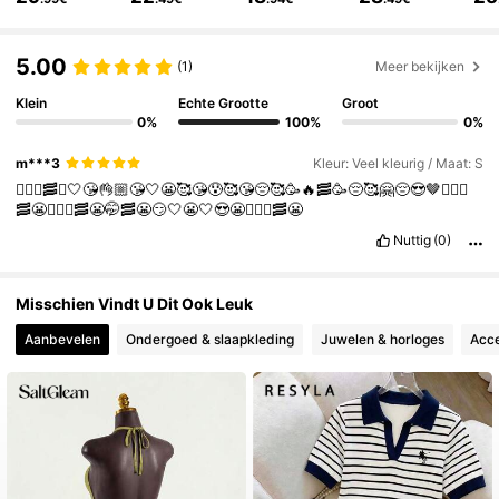
85K Volgers
4.77
5.00
(1)
Meer bekijken
85K Volgers
4.77
Klein
Echte Grootte
Groot
0%
100%
0%
m***3
Kleur: Veel kleurig / Maat: S
85K Volgers
4.77
🤷🏼‍♀️🥓✨🤍😘👌🏼😘🤍😬🥰😘😰🥰😘😔🥰🥳🔥🥓🥳😔🥰🤗😔😍🤎🤷🏼‍♀️
🥓😬🤷🏼‍♀️🥓😬🤭🥓😬😏🤍😬🤍😍😬🤷🏼‍♀️🥓😬
Nuttig
(0)
85K Volgers
4.77
Misschien Vindt U Dit Ook Leuk
85K Volgers
4.77
Aanbevelen
Ondergoed & slaapkleding
Juwelen & horloges
Acce
85K Volgers
4.77