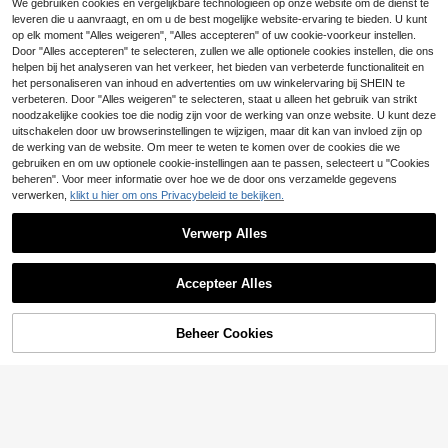
We gebruiken cookies en vergelijkbare technologieën op onze website om de dienst te
Soleia Retro blauw &
EU Warehouse
leveren die u aanvraagt, en om u de best mogelijke website-ervaring te bieden. U kunt
wit aquarel print nek stropdas voork
4
#4 Bestseller
in Bloemen Vrouwen Mini Jurken
op elk moment "Alles weigeren", "Alles accepteren" of uw cookie-voorkeur instellen.
ant decor romantische jurk, geschik
22
.27€
Pariaura
t voor vakantie
Door "Alles accepteren" te selecteren, zullen we alle optionele cookies instellen, die ons
helpen bij het analyseren van het verkeer, het bieden van verbeterde functionaliteit en
Pariaura Minimalistisc
EU Warehouse
20
het personaliseren van inhoud en advertenties om uw winkelervaring bij SHEIN te
he Franse V-hals jurk voor dames m
.99€
et korte mouwen, effen kleur en ka
verbeteren. Door "Alles weigeren" te selecteren, staat u alleen het gebruik van strikt
nten patchwork
noodzakelijke cookies toe die nodig zijn voor de werking van onze website. U kunt deze
uitschakelen door uw browserinstellingen te wijzigen, maar dit kan van invloed zijn op
de werking van de website. Om meer te weten te komen over de cookies die we
gebruiken en om uw optionele cookie-instellingen aan te passen, selecteert u "Cookies
beheren". Voor meer informatie over hoe we de door ons verzamelde gegevens
verwerken,
klikt u hier om ons Privacybeleid te bekijken.
Verwerp Alles
Accepteer Alles
Beheer Cookies
TOEVOEGEN AAN WINKELWAGEN
12
#Zomerjurken
11
Aloruh Elegante strapl
EU Warehouse
ess damesjurk voor op vakantie, wa
#4 Bestseller
in Franje Vrouwen Jurken
Glamine
terblauwe jurk met getailleerde taill
15
.36€
Glamine Dames Roze
e
EU Warehouse