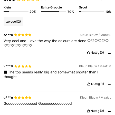
Klein
Echte Grootte
Groot
20%
70%
10%
825K Volgers
4.78
zo cool
(2)
825K Volgers
4.78
A***a
Kleur: Blauw / Maat: S
Very
cool
and
I
love
the
way
the
colours
are
done
🤍🤍🤍🤍🤍🤍
🤍🤍🤍🤍🤍🤍🤍🤍
825K Volgers
4.78
Nuttig
(0)
v***8
Kleur: Blauw / Maat: M
825K Volgers
4.78
The
top
seems
really
big
and
somewhat
shorter
than
I
thought
Nuttig
(1)
825K Volgers
4.78
g***n
Kleur: Blauw / Maat: L
825K Volgers
4.78
Gooooooooooooood
Gooooooooooooood
Nuttig
(0)