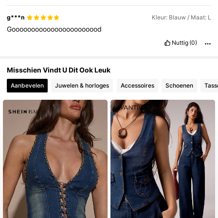
825K Volgers
4.78
g***n
Kleur: Blauw / Maat: L
Gooooooooooooooooooooood
Nuttig
(0)
Misschien Vindt U Dit Ook Leuk
Aanbevelen
Juwelen & horloges
Accessoires
Schoenen
Tass