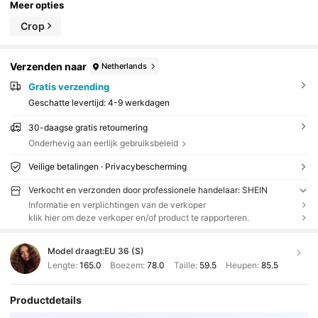
Meer opties
Crop
Verzenden naar
Netherlands
Gratis verzending
Geschatte levertijd:
4-9 werkdagen
30-daagse gratis retournering
Onderhevig aan eerlijk gebruiksbeleid
Veilige betalingen · Privacybescherming
Verkocht en verzonden door professionele handelaar: SHEIN
Informatie en verplichtingen van de verkoper
klik hier om deze verkoper en/of product te rapporteren.
Model draagt:
EU 36 (S)
Lengte:
165.0
Boezem:
78.0
Taille:
59.5
Heupen:
85.5
Productdetails