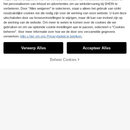
het personaliseren van inhoud en advertenties om uw winkelervaring bij SHEIN te
verbeteren. Door "Alles weigeren" te selecteren, staat u alleen het gebruik van strikt
noodzakelijke cookies toe die nodig zijn voor de werking van onze website. U kunt deze
uitschakelen door uw browserinstellingen te wijzigen, maar dit kan van invloed zijn op
de werking van de website. Om meer te weten te komen over de cookies die we
gebruiken en om uw optionele cookie-instellingen aan te passen, selecteert u "Cookies
beheren". Voor meer informatie over hoe we de door ons verzamelde gegevens
verwerken,
klikt u hier om ons Privacybeleid te bekijken.
Verwerp Alles
Accepteer Alles
Beheer Cookies
TOEVOEGEN AAN WINKELWAGEN
CovetEZ
CovetEZ Dames patchwork bloeme
Avantive
20
nkant mode camisole denim top
Avantive Dames mari
.23€
EU Warehouse
17
neblauw nauwsluitend denim overh
.49€
emd, rits, korte top, nauwsluitende
casual gangster top, veelzijdige zo
merse casual. Streetwear nacht