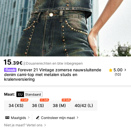
1/10
15
.39€
Douanerechten en btw inbegrepen
Forever 21 Vintage zomerse nauwsluitende
5.00
denim cami-top met metalen studs en
(10)
kralenversiering
Maat
:
EU
Standaard
3 left
15 left
10 left
34
(XS)
36
(S)
38
(M)
40/42
(L)
Maatgids
Controleer mijn maat
Niet je maat? Vertel ons