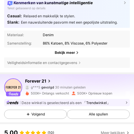
Kenmerken van kunstmatige intelligentie
Tekst gebaseerd op details
Casual:
Relaxed en makkelijk te stylen.
Slank:
Een nauwsluitende pasvorm met een gepolijste uitstraling.
Materiaal:
Denim
Samenstelling:
86% Katoen, 8% Viscose, 6% Polyester
Bekijk meer
Veiligheidsinformatie en contactgegevens
825K Volgers
4.78
Forever 21
g***5
gevolgd
30 minuten geleden
l***o
is aan het browsen
825K Volgers
4.78
500K+ Onlangs verkocht
500K+ Opnieuw kopen
Deze winkel is geselecteerd als een
「Trendwinkel」
825K Volgers
4.78
Volgend
Alle spullen
5.00
(10)
Meer bekijken
825K Volgers
4.78