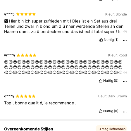
303K Volgers
4.86
v***5
Kleur: Blonde
Hier
bin
ich
super
zufrieden
mit
!
Dies
ist
ein
Set
aus
drei
Teilen
und
zwar
in
blond
um
d
ü
nner
werdende
Stellen
an
den
303K Volgers
4.86
Haaren
damit
zu
ü
berdecken
und
das
ist
echt
total
super
!
Ich
habe
mir
zwei
einfache
haarpuder
in
blond
bestellt
und
dazu
Nuttig
(1)
das
dreifache
set
mit
losem
spr
ü
hhaar
,
aufschraubbarer
D
ü
303K Volgers
4.86
se
zum
verteilen
und
einem
fixierspray
welches
alles
noch
besser
an
seinem
Platz
h
ä
lt
!
Ich
bin
total
begeistert
f
ü
r
den
w***y
Kleur: Rood
kleinen
Preis
wie
gut
alles
abgedeckt
wird
und
wie
lange
es
h
ä
😍😍😍😍😍😍😍😍😍😍😍😍😍😍😍😍😍😍😍😍😍😍😍😍😍😍😍
lt
!
303K Volgers
4.86
😍😍😍😍😍😍😍😍😍😍😍😍😍😍😍😍😍😍😍😍😍😍😍😍😍😍😍
😍😍😍😍😍😍😍😍😍😍😍😍😍😍😍😍😍😍😍😍😍😍😍😍😍😍😍
😍😍😍😍😍😍😍😍😍😍😍😍😍😍😍😍😍😍😍😍😍😍😍😍😍😍😍
Nuttig
(0)
😍😍😍😍😍😍😍😍😍😍😍😍😍😍😍😍😍😍😍😍😍😍😍😍😍😍😍
303K Volgers
4.86
😍😍😍😍😍😍😍😍😍😍😍😍😍😍😍😍😍😍😍😍😍😍😍😍😍
c***y
Kleur: Dark Brown
Top
,
bonne
qualit
é,
je
recommande
.
303K Volgers
4.86
Nuttig
(0)
Overeenkomende Stijlen
U mag liefhebben