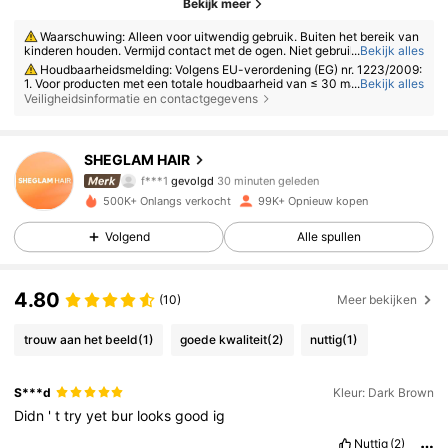
Bekijk meer
Waarschuwing: Alleen voor uitwendig gebruik. Buiten het bereik van
kinderen houden. Vermijd contact met de ogen. Niet gebruiken op een b
...
Bekijk alles
eschadigde of geïrriteerde huid. Stop het gebruik als er irritatie optreedt.
Houdbaarheidsmelding: Volgens EU-verordening (EG) nr. 1223/2009:
1. Voor producten met een totale houdbaarheid van ≤ 30 maanden: de v
...
Bekijk alles
ervaldatum wordt aangegeven met een zandlopersymbool ⌛ + datum o
Veiligheidsinformatie en contactgegevens
p de verpakking, of in het Engels met "ten minste houdbaar tot" of "ten
minste houdbaar tot het einde van" + datum; 2. Voor producten met een
303K Volgers
4.86
totale houdbaarheid van > 30 maanden: de houdbaarheidsdatum wordt
aangegeven met een symbool van een open pot + M, waarbij M staat v
SHEGLAM HAIR
oor maanden. Opmerking: Producten in verpakkingen voor eenmalig ge
f***1
gevolgd
30 minuten geleden
bruik, niet-openbare producten en andere gespecificeerde artikelen zij
j***5
is aan het browsen
n vrijgesteld van de verplichte houdbaarheidsdatummarkering. Raadple
500K+ Onlangs verkocht
99K+ Opnieuw kopen
303K Volgers
4.86
eg uitsluitend de markeringen op de fysieke productverpakking; stop he
t gebruik onmiddellijk als er sprake is van bederf.
Volgend
Alle spullen
303K Volgers
4.86
4.80
(10)
Meer bekijken
303K Volgers
4.86
trouw aan het beeld
(1)
goede kwaliteit
(2)
nuttig
(1)
S***d
Kleur: Dark Brown
303K Volgers
4.86
Didn
'
t
try
yet
bur
looks
good
ig
Nuttig
(2)