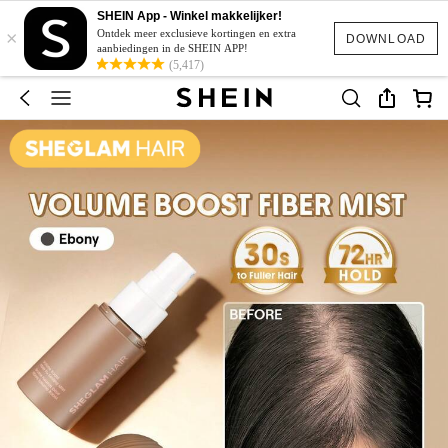
SHEIN App - Winkel makkelijker!
×
Ontdek meer exclusieve kortingen en extra
DOWNLOAD
aanbiedingen in de SHEIN APP!
(5,417)