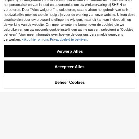
The Wizard of OZ™ | SHEGLAM Full
.40€
k Beauty Cosmetica Make-Up Voor
47
Collection Set Merk Beauty Cosmet
het personaliseren van inhoud en advertenties om uw winkelervaring bij SHEIN te
.88€
Vrouwen En Meisjes
ica Make-Up Voor Vrouwen En Mei
verbeteren. Door "Alles weigeren" te selecteren, staat u alleen het gebruik van strikt
sjes
noodzakelijke cookies toe die nodig zijn voor de werking van onze website. U kunt deze
uitschakelen door uw browserinstellingen te wijzigen, maar dit kan van invloed zijn op
de werking van de website. Om meer te weten te komen over de cookies die we
gebruiken en om uw optionele cookie-instellingen aan te passen, selecteert u "Cookies
beheren". Voor meer informatie over hoe we de door ons verzamelde gegevens
verwerken,
klikt u hier om ons Privacybeleid te bekijken.
Verwerp Alles
Accepteer Alles
Beheer Cookies
TOEVOEGEN AAN WINKELWAGEN
SHEIN BEAUTY - BRANDS
Maybelline Lash Sens
SHEGLAM
EU Warehouse
13
ational Sky High Lengthening Masc
SHEGLAM Color Bloom Shimmer &
.66€
-5%
14.52€
ara Gift Set – Mascara Gift Set, Len
50
Matte Collectie Set Merk Beauty C
.88€
gthening, For Women, Black, Bambo
osmetica Make-Up Voor Vrouwen E
o Extract, Suitable For Daily Makeu
n Meisjes
p Routine