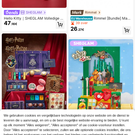
SHEGLAM
Rimmel
Hello Kitty｜SHEGLAM Volledige C
Rimmel [Bundle] Mag
EU Warehouse
47
ollectieset Merk Beauty Cosmetica
nif'Eyes Eyeshadow Palette Nude E
39 over
.16€
Make-Up Voor Vrouwen En Meisjes
dition 14.16 g + Wonder'Ink Liquid E
26
.27€
yeliner 001 Black 1.2 ml
We gebruiken cookies en vergelijkbare technologieën op onze website om de dienst te
leveren die u aanvraagt, en om u de best mogelijke website-ervaring te bieden. U kunt
SHEGLAM
op elk moment "Alles weigeren", "Alles accepteren" of uw cookie-voorkeur instellen.
Harry Potter™ X SHEGLAM Harry P
SHEGLAM
Door "Alles accepteren" te selecteren, zullen we alle optionele cookies instellen, die ons
52
otter™ | Volledige Collectie Set Mer
helpen bij het analyseren van het verkeer, het bieden van verbeterde functionaliteit en