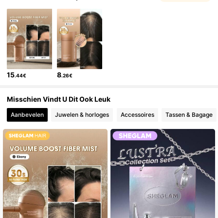
15
8
.44€
.26€
Misschien Vindt U Dit Ook Leuk
Aanbevelen
Juwelen & horloges
Accessoires
Tassen & Bagage