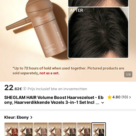
1/9
22
.62€
Prijs inclusief btw en invoerrechten
SHEGLAM HAIR Volume Boost Haarvezelset - Eb
4.80
(
10
)
ony, Haarverdikkende Vezels 3-in-1 Set Incl
usief Natuurlijke Haarverdikkende Vezels &
Sprayapplicator met Pompmondstuk & Fixeersp
ray
Kleur: Ebony