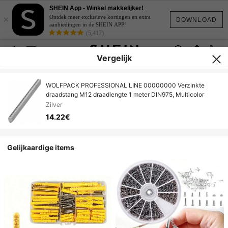
SHEIN App - Winkel makkelijker!
×
Ontdek meer exclusieve kortingen en extra
DOWNLOAD
aanbiedingen in de SHEIN APP!
(5,417)
Vergelijk
WOLFPACK PROFESSIONAL LINE 00000000 Verzinkte
draadstang M12 draadlengte 1 meter DIN975, Multicolor
Zilver
14.22€
Gelijkaardige items