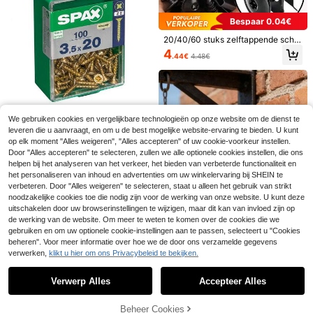
Bespaar 0.04€
20/40/60 stuks zelftappende schro
even voor auto's, metalen U-vormi
4
.44€
4.48€
ge ringen, zelftappende schroeven
set voor auto's, accessoires voor a
uto- en motoraanpassingen
Veel kleurig Amerikaanse stijl Fotolij
stje Haken Creatief Metaal Prent H
4
Tavin
.18€
angend Hardware
1pc Trendy Verstelbare Nep Slang A
We gebruiken cookies en vergelijkbare technologieën op onze website om de dienst te
rmband met Strass
23 over
SPAX
leveren die u aanvraagt, en om u de best mogelijke website-ervaring te bieden. U kunt
SPAX 40810203502
7
EU Warehouse
op elk moment "Alles weigeren", "Alles accepteren" of uw cookie-voorkeur instellen.
.18€
02 schroef/moer 20 mm 100 stuks
10 over
Door "Alles accepteren" te selecteren, zullen we alle optionele cookies instellen, die ons
12
helpen bij het analyseren van het verkeer, het bieden van verbeterde functionaliteit en
.47€
-5%
13.13€
het personaliseren van inhoud en advertenties om uw winkelervaring bij SHEIN te
verbeteren. Door "Alles weigeren" te selecteren, staat u alleen het gebruik van strikt
noodzakelijke cookies toe die nodig zijn voor de werking van onze website. U kunt deze
uitschakelen door uw browserinstellingen te wijzigen, maar dit kan van invloed zijn op
de werking van de website. Om meer te weten te komen over de cookies die we
Set met metalen schroef-expansie
gebruiken en om uw optionele cookie-instellingen aan te passen, selecteert u "Cookies
ankers - Zelfborende pluggen, incl
32 over
beheren". Voor meer informatie over hoe we de door ons verzamelde gegevens
usief duurzame betonmuurankers,
verwerken,
klikt u hier om ons Privacybeleid te bekijken.
4
Toon vergelijkbare artikelen die op voorraad zijn
zware bevestigingsmaterialen en b
Zie alle
.04€
4.05€
outensets, veilige installatie, veelzij
dig voor doe-het-zelf en profession
50 stuks/100 stuks OPP-zak, geme
Verwerp Alles
Accepteer Alles
Sorry, dit product is uitverkocht.
ele bouw, groothandel.
ngde verpakking, 6 soorten univers
4
.37€
ele auto-kunststofklemmen, bevest
igingsmiddelen, expansieschroeve
Beheer Cookies
UITVERKOCHT