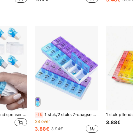
2/1 Draagbare pillendispenser met pillendoosje, reispillenorganizer geschikt voor blisterverpakkingen, draagbare pillensnijder, pillenverdeler, reisaccessoire, gadget voor thuis, hulpmiddel voor tabletten en capsules, nieuwe pillendispenser
1 stuk/2 stuks 7-daagse AM/PM pillenorganizerdoos, 14 vakken met grote capaciteit medicijnopbergdoos, draagbare pillendispenser van PP-materiaal voor ouderen/reizen/kantoor vitaminepillenopslag
-1%
28 over
3.88€
3.88€
3.94€