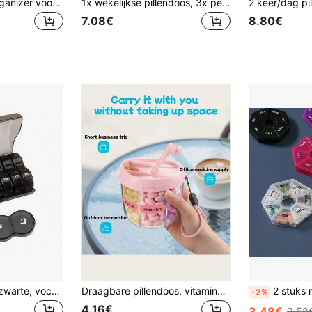
Draagbare pillenorganizer voor 31 dagen - Luxe uitvoering - Gemaakt van dik PP-materiaal, met transparante deksels, weeketiketten en verwijderbare tussenschotten - Ideaal voor thuis, op reis, tijdens vakanties en verjaardagen, perfect cadeau - Pillendoosje, pillenhouder voor in de handtas
1x wekelijkse pillendoos, 3x per dag, draagbare reispillendoos voor 7 dagen, met grote pillencontainer, lichtdichte pillendoos voor vitamines, medicijnen, supplementen en visolie
7.08€
8.80€
1 stuk draagbare, zwarte, vocht- en geurbestendige pillendoos met extra grote capaciteit. Deze reispillendoos is ontworpen voor een voorraad voor 7 dagen, tweemaal daags, en kan vitamines, visolie en andere veelgebruikte medicijnen bevatten. Hij functioneert zowel als een pillendoos met grote capaciteit als een medicijndispenser, waardoor hij ideaal is voor reizen, kamperen en gebruik onderweg.
Draagbare pillendoos, vitaminenopbergdoos, anti-verwarring ontwerp, grote opening, gemakkelijke toegang, reispillendoos
2 stuks mini opbergdoosjes met 7 vakjes - d
-2%
4.16€
3.48€
3.58