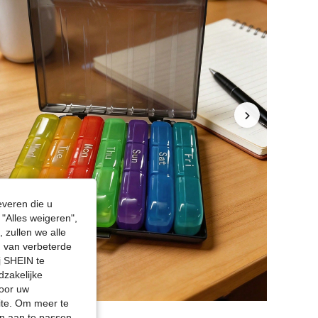
everen die u
"Alles weigeren",
 zullen we alle
en van verbeterde
j SHEIN te
dzakelijke
door uw
site. Om meer te
n aan te passen,