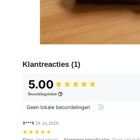
Klantreacties
(1)
5.00
Beoordelingsbeleid
Geen lokale beoordelingen
3***3
29 Jul,2026
Kleur: Veel kleurig, Algemene specificatie: Zwart van buiten en kleu
Kleur:
Veel kleurig
Algemene specificatie:
Zwart van buit