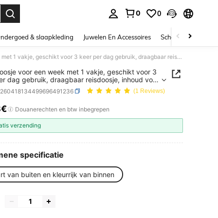
0
0
nden. Press Enter to select.
ndergoed & slaapkleding
Juwelen En Accessoires
Schoonheid & gezo
Pillendoosje voor een week met 1 vakje, geschikt voor 3 keer per dag gebruik, draagbaar reisdoosje, inhoud voor 7 dagen, ruime pillendoos, lichtdicht ontwerp, geschikt voor vitaminen, medicijnen, voedingssupplementen en visolie.
doosje voor een week met 1 vakje, geschikt voor 3
er dag gebruik, draagbaar reisdoosje, inhoud voor
n, ruime pillendoos, lichtdicht ontwerp, geschikt
b260418134499696491236
(1 Reviews)
itaminen, medicijnen, voedingssupplementen en
8€
ICE AND AVAILABILITY
Douanerechten en btw inbegrepen
atis verzending
ene specificatie
t van buiten en kleurrijk van binnen