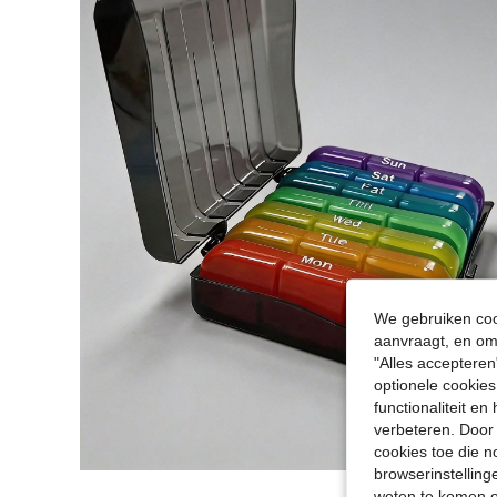
We gebruiken cook
aanvraagt, en om 
"Alles accepteren
optionele cookies
functionaliteit e
verbeteren. Door 
cookies toe die n
browserinstelling
weten te komen o