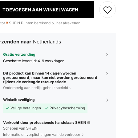
TOEVOEGEN AAN WINKELWAGEN
 tot
8
SHEIN Punten berekend bij het afrekenen.
rzenden naar
Netherlands
Gratis verzending
Geschatte levertijd:
4-9 werkdagen
Dit product kan binnen 14 dagen worden
geretourneerd, maar kan niet worden geretourneerd
tijdens de verlengde retourperiode
Onderhevig aan eerlijk gebruiksbeleid
Winkelbeveiliging
Veilige betalingen
Privacybescherming
Verkocht door professionele handelaar: SHEIN
Schepen van SHEIN
Informatie en verplichtingen van de verkoper