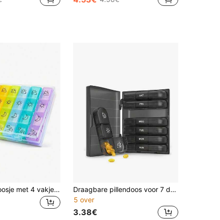
1 stuk pillendoosje met 4 vakjes voor 7 dagen, draagbaar medicijndoosje van PP-plastic, geurloos mini-sieradendoosje, met klepdeksel, voor dagelijks medicijnbeheer
Draagbare pillendoos voor 7 dagen (7 vakjes + 1 opbergdoos), pillendoos, pillenrek, pillenflesje, pillendoos in snoepdoosvorm, pillendoos, pillendoos, meerkleurige reispillendoos met tussenschotten, voor het organiseren van ochtend-/middag-/avondmedicatie, zwarte pillendoos met 21 vakjes, draagbare plastic pillendoos
5 over
3.38€