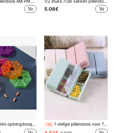
2 keer/dag pillendoos AM PM 7-daagse pillendoos, 2-per-dag pillenorganizer, 7-daagse reispillendoos, medicijn-vitamine-visolie-supplementendoos
1/2 stuks 7/28 vakken pillendoos, 1/2 stuks kleurrijke 7/28 vakken pillenopbergdoos - draagbaar, grote capaciteit gezondheidsdoos, duurzaam plastic, gemakkelijk te gebruiken, met datum- en tijdlabels, perfect voor dagelijks medicijnbeheer, pillendoos. 28 vakken regenboog pillendoos, 7 dagen per week draagbare pillendispenser, plastic mini draagbare medicijnopbergdoos. Afneembare pillendoos
5.08€
raagbare pillendoos voor wekelijks gebruik, ideaal cadeau voor ouderen en reizigers
1-delige pillendoos voor 7 dagen, verdeeld ontwerp, geschikt voor op reis, bewaar medicijnen, vitamines en visoliesupplementen, opvouwbare opbergdoos met dubbele laag, magnetische pillendoos met 7 compartimenten
-1%
4.53€
€
4.58€