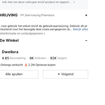
klik hier om deze verkoper en/of product te rapporteren.
HRIJVING
PP,Veel kleurig,Pillendoos
 voor gebruik het etiket en/of de gebruiksaanwijzing. Gebruik dit pr
4.85
9K
92K
itsluitend voor het beoogde doel zoals aangegeven door de fabrika
...
Bekijk alles
uik het product niet als het beschadigd, verontreinigd, defect of abn
eidsinformatie en contactgegevens
lijkt. Bewaar het product onder de omstandigheden zoals vermeld o
tiket. Buiten het bereik van kinderen houden.
De Winkel
4.85
9K
92K
Dwellora
4.85
9K
92K
Beoordeling
Artikelen
Volgers
d***t
betaalde
1 dag geleden
 Onlangs verkocht
2.2M Opnieuw kopen
4.85
9K
92K
Alle spullen
Volgend
4.85
9K
92K
4.85
9K
92K