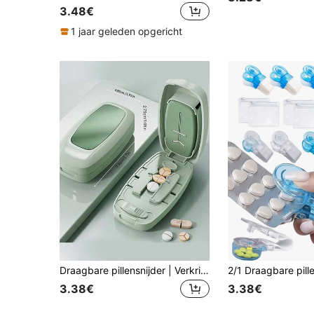
3.48€
1 jaar geleden opgericht
Draagbare pillensnijder | Verkrijgbaar in 3 kleuren, kan pillen van verschillende groottes snijden, nauwkeurige halve pillenverdeler, met handig pillenopbergdoosje, geschikt voor dagelijkse medicatie en op reis, gemaakt van kunststof, geschikt als verjaardagscadeau, cadeau voor de start van het schooljaar, Moederdagcadeau of paascadeau.
3.38€
3.38€