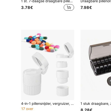
1 st. 7-daagse draagbare pillendoos, veelkleurige reismedicijnbewaarcontainer met compartimenten voor het organiseren van ochtend-/middag-/nachtmedicijnen
3.78€
7.98€
4-in-1 pillensnijder, vergruizer, opbergdoos, multifunctionele reisorganizer, dagelijkse dispenser
17 over
8.28€