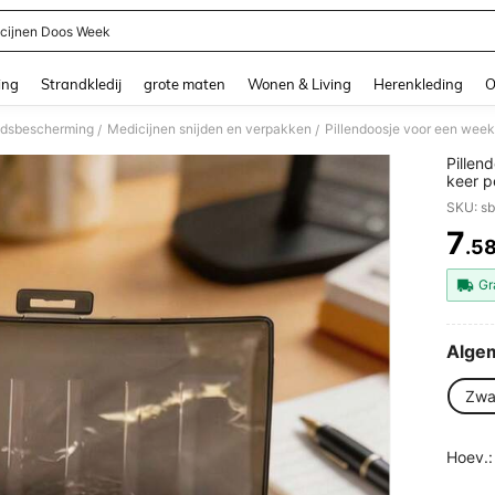
cijnen Doos Week
and down arrow keys to navigate search Recente zoekopdracht and Zoeken en Vi
ing
Strandkledij
grote maten
Wonen & Living
Herenkleding
O
dsbescherming
Medicijnen snijden en verpakken
/
/
Pillen
keer p
7 dage
SKU: s
voor v
visolie.
7
.5
PR
Gr
Algem
Zwar
Hoev.: