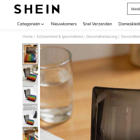
Medi
Use up 
Categorieën
Nieuwkomers
Snel Verzenden
Dameskled
Home
Schoonheid & gezondheid
Gezondheidszorg
Gezondhei
/
/
/