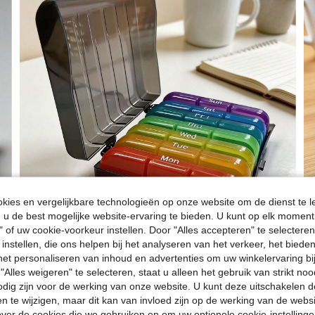
ies en vergelijkbare technologieën op onze website om de dienst te l
u de best mogelijke website-ervaring te bieden. U kunt op elk moment 
" of uw cookie-voorkeur instellen. Door "Alles accepteren" te selecteren,
 instellen, die ons helpen bij het analyseren van het verkeer, het bied
n het personaliseren van inhoud en advertenties om uw winkelervaring bi
"Alles weigeren" te selecteren, staat u alleen het gebruik van strikt noo
odig zijn voor de werking van onze website. U kunt deze uitschakelen 
en te wijzigen, maar dit kan van invloed zijn op de werking van de web
ver de cookies die we gebruiken en om uw optionele cookie-instellinge