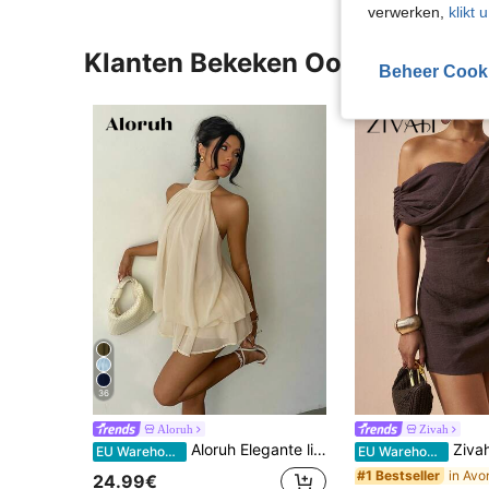
verwerken,
klikt 
Klanten Bekeken Ook
Beheer Cook
36
Aloruh
Zivah
Aloruh Elegante lichtgele halter mini-jurk met strik voor dames
Zivah Elegante donkerbruine zomerse mini-jurk voor dames, 
EU Warehouse
EU Warehouse
#1 Bestseller
24.99€