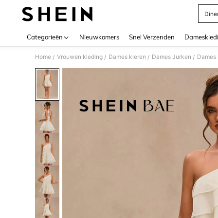
Dine
Use up 
Categorieën
Nieuwkomers
Snel Verzenden
Dameskled
Home
Vrouwen kleding
Dames kleren
Dames Jurken
Dames 
/
/
/
/