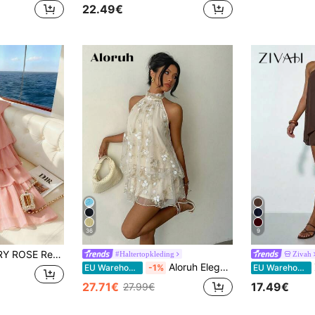
22.49€
36
9
van effen chiffon, in meerlaagse taartvorm, ideaal voor de eerste schooldag.
#Haltertopkleding
Zivah
Aloruh Elegante witte mini-jurk met bloemenprint en halterhals voor dames, prachtige geborduurde zomerjurken voor bruiloftsgasten, luxe avondgelegenheid
Z
EU Warehouse
-1%
EU Warehouse
27.71€
17.49€
27.99€