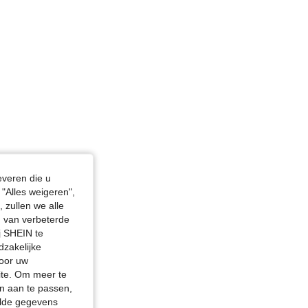
everen die u
"Alles weigeren",
 zullen we alle
en van verbeterde
j SHEIN te
dzakelijke
door uw
site. Om meer te
n aan te passen,
elde gegevens