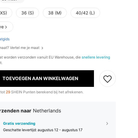
(XS)
36 (S)
38 (M)
40/42 (L)
ve
tgids
 maat? Vertel me je maat
at worden verzonden vanuit EU Warehouse, die
snellere levering
t.
TOEVOEGEN AAN WINKELWAGEN
 tot
29
SHEIN Punten berekend bij het afrekenen.
rzenden naar
Netherlands
Gratis verzending
Geschatte levertijd:
augustus 12 - augustus 17