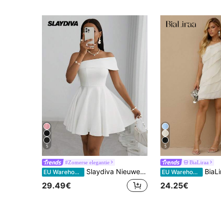
5
5
#Zomerse elegantie
BiaLiraa
Slaydiva Nieuwe lente/zomer 2025 witte off-shoulder mini-jurk - elegante, aansluitende mini-jurk voor de feestdagen, geschikt voor bruiloften, muziekfestivals, feesten, clubs en diners
BiaLiraa Zomerse strandvakantie mini-jurk in effen abrikooskleur met laagjes lotusbladmotief, geschikt voor een date, avondje uit, nachtclu
EU Warehouse
EU Warehouse
29.49€
24.25€