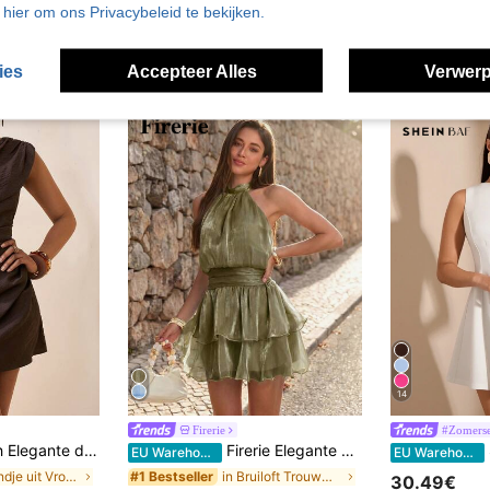
u hier om ons Privacybeleid te bekijken.
ies
Accepteer Alles
Verwerp
14
Firerie
#Zomerse
linnen jurk met één schouder en plooien voor feestjes, casual vakantie, nomaden- en westernstijl, strand, reizen en luchthavenoutfits
Firerie Elegante minimalistische verfijnde romantische dames strandvakantiejurk, blauwe ruches taille halternek ontwerp, fatsoenlijke feestdag bal date bruiloftsgast vakantie ruches chiffon taille A-lijn korte jurk
S
EU Warehouse
EU Warehouse
in Avondje uit Vrouwen Mini Jurken
in Bruiloft Trouwminijurkjes
#1 Bestseller
30.49€