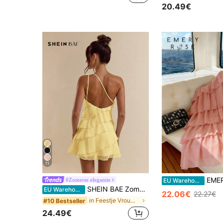
20.49€
11
EMERY ROSE Retro A-lijn mini-jurk 
#Zomerse elegantie
EU Warehouse
SHEIN BAE Zomerse dames mini-jurk in lichtgeel met gelaagde lotusblad-cake, verleidelijke effen kleur, voor strandvakantie, date, avondje uit, feest, rave en festival
EU Warehouse
22.06€
22.27€
in Feestje Vrouwen Jurken
#10 Bestseller
24.49€