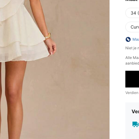
34 
Cur
Maa
Niet je
Alle Ma
aanbied
Verdien
Ve