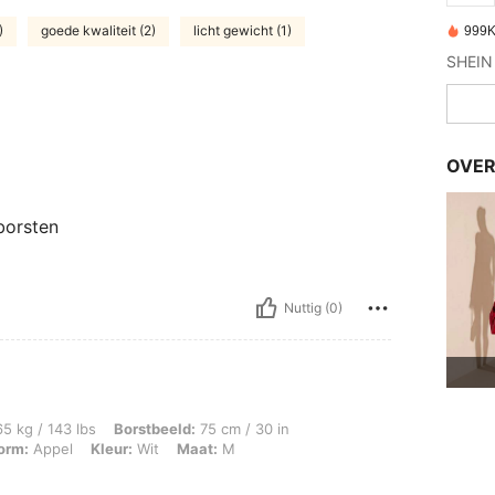
)
goede kwaliteit (2)
licht gewicht (1)
999K
OVER
borsten
Nuttig (0)
lbs, Borstbeeld: 75 cm / 30 in, Taille: 70 cm / 28 in, Heupen: 100 cm / 39 in, Lic
5 kg / 143 lbs
Borstbeeld:
75 cm / 30 in
orm:
Appel
Kleur:
Wit
Maat:
M