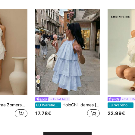
9
HoloChill
SHEIN
bs, feestjes, bijeenkomsten, cocktailparty's, zwembadfeestjes, kleding voor de start van het schooljaar, schooljurken, vakantiejurken, kleding voor muziekfestivals, kleding voor countrymuziekfestivals, concertkleding, zomerjurk, jurk met open rug, Valentijnsdag, Valentijnsoutfits voor damesfeestjes
HoloChill dames jurk voor jonge influencers in casual stijl, effen kleur, mouwloos, halterhals, zomer casual 2026, nieuwe geplooide gelaagde cake jurk, elegante feestjurk, casual jurk voor uitstapjes, herfstkleding, terug naar school, homecoming, herfst/winter, Frans
SH
EU Warehouse
EU Warehouse
17.78€
22.99€