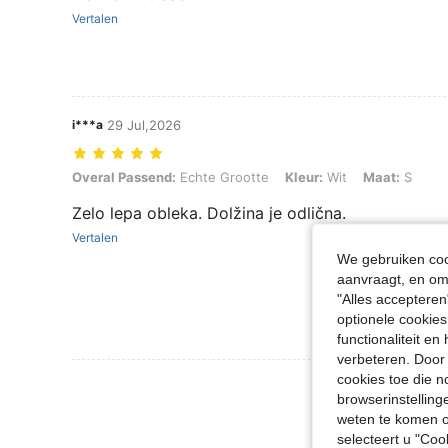
Vertalen
i***a
29 Jul,2026
Overal Passend: Echte Grootte, Kleur: Wit, Maat: S
Overal Passend:
Echte Grootte
Kleur:
Wit
Maat:
S
Zelo lepa obleka. Dolžina je odlična.
Vertalen
We gebruiken cook
aanvraagt, en om 
"Alles accepteren
optionele cookies
functionaliteit e
verbeteren. Door 
cookies toe die n
Meer Beoordeling
browserinstelling
weten te komen o
selecteert u "Co