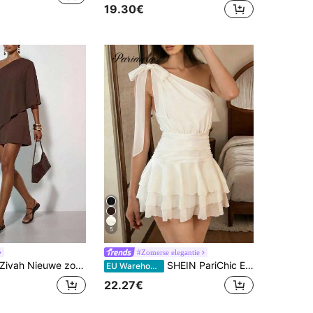
19.30€
5
#Zomerse elegantie
ivah Nieuwe zomerse casual elegante feest-, vakantie-, strand- en one-shoulder cape-poncho korte jurk, bruin voor dames
SHEIN PariChic Elegante en romantische jurk voor dames met één schouder en strik, getailleerde plooien en ruches in abrikoos en wit, korte jurk, nieuwe lente/zomerjurk, jurk voor een date op Valentijnsdag, casual vakantiejurk, doorschijnende chiffon romantische jurk, mouwloze lente/zomerjurk met meerdere lagen ruches, korte jurk voor dames, mini-jurk, witte jurk, verjaardagsjurk, jurk voor bruiloftsgasten
EU Warehouse
22.27€