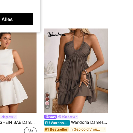
 Alles
38
 elegantie
Wandoria
HEIN BAE Dames Effen Kleur Date Night A-lijn Mouwloze Taille Getailleerde Elegante Jurk, Herfst
Wandoria Dames lente/zomer enkele bamboe knoop linnen vakantie strandjurk, bohemian western shirred shirred buste gelaagde rok A-lijn rugloos verstelbare halter strik jurk
EU Warehouse
in Geplooid Vrouwen Jurken
#1 Bestseller