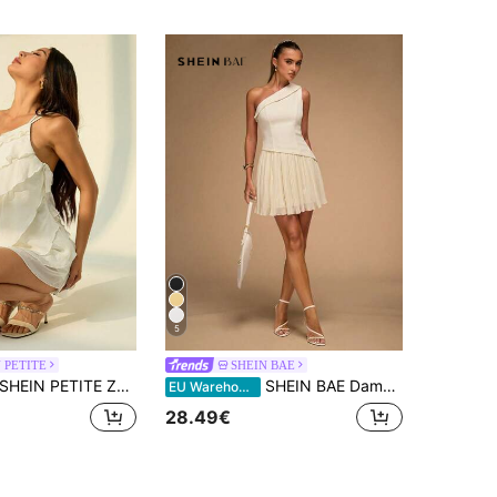
5
 PETITE
SHEIN BAE
EIN PETITE Zomerse elegante off-white feestjurken voor dames, effen gelaagde lotusblad cake mini-jurk voor strandvakantie, avondje uit, poolparty & concert, petite dames
SHEIN BAE Damesjurk met asymmetrische hals, effen kleur, minimalistisch
EU Warehouse
28.49€