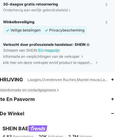
30-daagse gratis retournering
Onderhevig aan eerlijk gebruiksbeleid
Winkelbeveiliging
Veilige betalingen
Privacybescherming
Verkocht door professionele handelaar: SHEIN
Schepen van SHEIN
EU-magazijn
Informatie en verplichtingen van de verkoper
klik hier om deze verkoper en/of product te rapporteren.
HRIJVING
Laagjes,Overdreven Ruches,Mantel mouw,Laagjes
eidsinformatie en contactgegevens
4.83
20K
2.7M
te En Pasvorm
De Winkel
4.83
20K
2.7M
SHEIN BAE
4.83
20K
2.7M
Beoordeling
Artikelen
Volgers