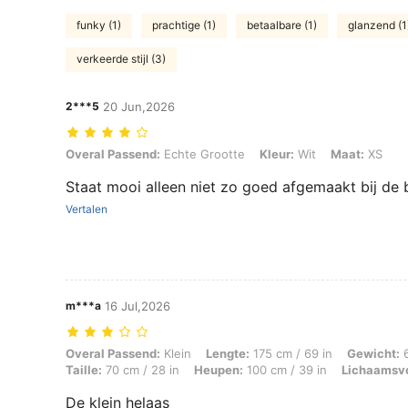
funky (1)
prachtige (1)
betaalbare (1)
glanzend (1
verkeerde stijl (3)
2***5
20 Jun,2026
Overal Passend: Echte Grootte, Kleur: Wit, Maat: XS
Overal Passend:
Echte Grootte
Kleur:
Wit
Maat:
XS
Staat mooi alleen niet zo goed afgemaakt bij de 
Vertalen
m***a
16 Jul,2026
Overal Passend: Klein, Lengte: 175 cm / 69 in, Gewicht: 65 kg / 143 
Overal Passend:
Klein
Lengte:
175 cm / 69 in
Gewicht:
6
Taille:
70 cm / 28 in
Heupen:
100 cm / 39 in
Lichaamsv
De klein helaas