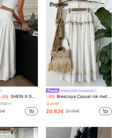
#Natuurlijke romantiek
SHEIN X GALILEA Serisse Lange, effen witte damesrok met elastische taille en hoge taille, geschikt voor de winter, herfst, uitgaan, schoolfeesten, afstuderen, of als casual rok voor werk of woon-werkverkeer in de lente.
Breezaya Casual rok met kwastjes, perfect voor de zomervakantie.
-2%
-5%
3 over
1000+)
20.82€
99€
21.99€