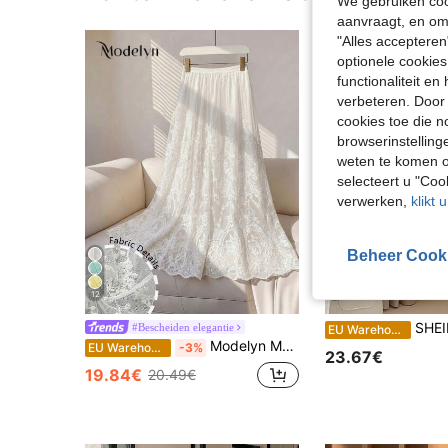
We gebruiken cook
aanvraagt, en om 
"Alles accepteren
optionele cookies
functionaliteit e
verbeteren. Door 
cookies toe die n
browserinstelling
weten te komen o
selecteert u "Co
verwerken,
klikt 
Beheer Cook
12
6
SHEIN Vrouwenmode Elegante Forensenrok Veelzijdige Chiffon Patchwork 
#Bescheiden elegantie
EU Warehouse
Modelyn Modieuze, slanke en elegante rok met wijde rok van kant en mesh, lente/zomer
EU Warehouse
-3%
23.67€
19.84€
20.49€