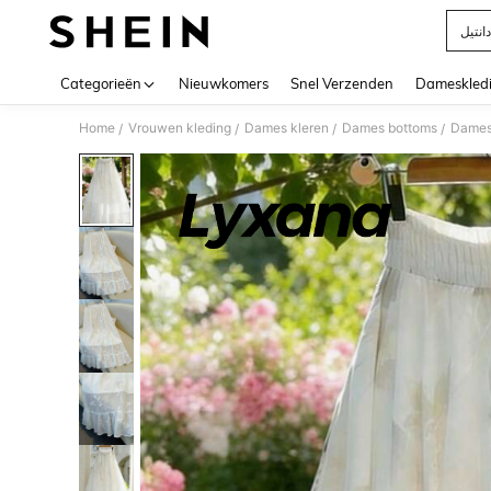
انتيل
Use up 
Categorieën
Nieuwkomers
Snel Verzenden
Dameskled
Home
Vrouwen kleding
Dames kleren
Dames bottoms
Dames
/
/
/
/