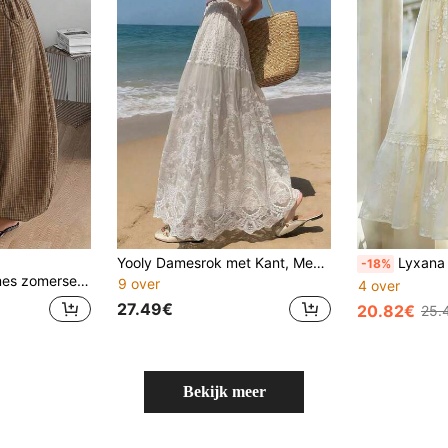
Yooly Damesrok met Kant, Mesh, Borduurwerk en Patchwork, Elastische Taille, Casual en Stijlvol, Vakantie, Strand, Bohemian Stijl, Wit, Zomer
Lyxana Nieuwe Franse retro chiffon rok voor dames met geborduurde
-18%
mfortabele geruite bruine losse bloomer broek met manchetten
9 over
4 over
27.49€
20.82€
25.
Bekijk meer