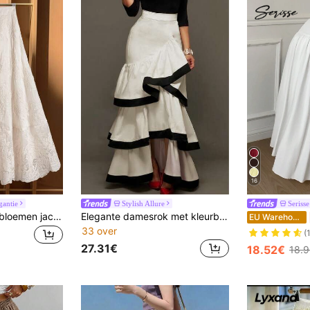
16
gantie
Stylish Allure
Serisse
GlowEve Vrouwen bloemen jacquard geplooide elegante rok
Elegante damesrok met kleurblokken, patchwork en laagjes, romantisch, voor dagelijks gebruik en feestjes
EU Warehouse
33 over
(
27.31€
18.52€
18.