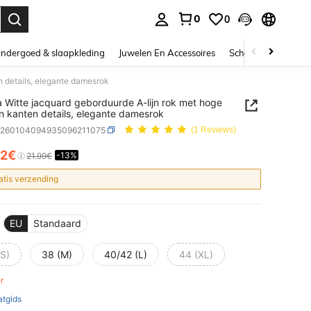
0
0
nden. Press Enter to select.
ndergoed & slaapkleding
Juwelen En Accessoires
Schoonheid & gezo
n details, elegante damesrok
 Witte jacquard geborduurde A-lijn rok met hoge
 en kanten details, elegante damesrok
z260104094935096211075
(1 Reviews)
12€
-13%
ICE AND AVAILABILITY
21.99€
atis verzending
EU
Standaard
(S)
38 (M)
40/42 (L)
44 (XL)
er
tgids