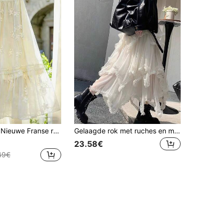
 patchwork en kant, A-lijn model, abrikooskleurig, landelijke, zachte stijl, geschikt voor dates, vakanties en dagelijks gebruik, lente/zomer
Gelaagde rok met ruches en mesh patchwork design, A-lijn rok met pofmouwen voor dames, lente wit
23.58€
49€