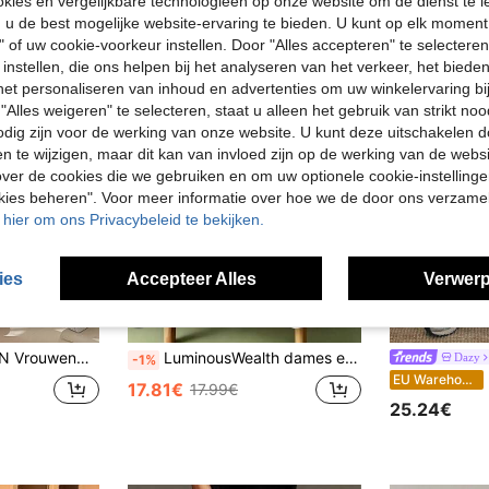
ies en vergelijkbare technologieën op onze website om de dienst te l
u de best mogelijke website-ervaring te bieden. U kunt op elk moment 
" of uw cookie-voorkeur instellen. Door "Alles accepteren" te selecteren,
 instellen, die ons helpen bij het analyseren van het verkeer, het bied
n het personaliseren van inhoud en advertenties om uw winkelervaring bi
"Alles weigeren" te selecteren, staat u alleen het gebruik van strikt noo
odig zijn voor de werking van onze website. U kunt deze uitschakelen 
en te wijzigen, maar dit kan van invloed zijn op de werking van de web
ver de cookies die we gebruiken en om uw optionele cookie-instellinge
okies beheren". Voor meer informatie over hoe we de door ons verzam
u hier om ons Privacybeleid te bekijken.
ies
Accepteer Alles
Verwerp
A-lijn Geplooide Rok, Voor Zomer Witte Boho Rok Cottagecore Rok Witte Elegante Rok Alle Witte Kleding Voor Universiteit Herfstkleding Voor Vrouwen
LuminousWealth dames effen glanzende elegante A-lijn rok, zwierig ruches detail, alle seizoenen, vakantie, feest must-have wit
Dazy
-1%
EU Warehouse
17.81€
17.99€
25.24€