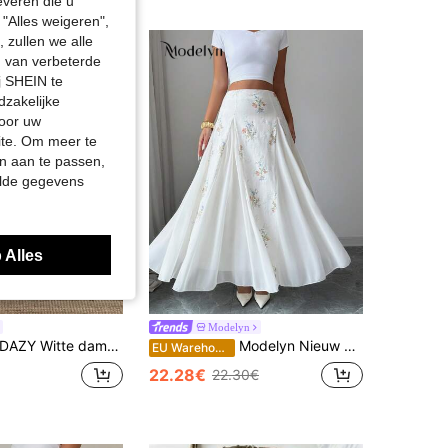
everen die u
"Alles weigeren",
 zullen we alle
en van verbeterde
j SHEIN te
dzakelijke
door uw
site. Om meer te
n aan te passen,
elde gegevens
 Alles
Modelyn
DAZY Witte damesrok met kanten patchwork in balletstijl, witte boho-rok
Modelyn Nieuw binnen: romantische witte patchworkrok voor dames
EU Warehouse
22.28€
22.30€