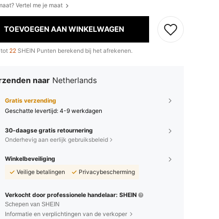
 maat? Vertel me je maat
TOEVOEGEN AAN WINKELWAGEN
 tot
22
SHEIN Punten berekend bij het afrekenen.
rzenden naar
Netherlands
Gratis verzending
Geschatte levertijd:
4-9 werkdagen
30-daagse gratis retournering
Onderhevig aan eerlijk gebruiksbeleid
Winkelbeveiliging
Veilige betalingen
Privacybescherming
Verkocht door professionele handelaar: SHEIN
Schepen van SHEIN
Informatie en verplichtingen van de verkoper