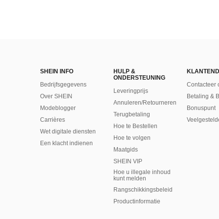
SHEIN INFO
HULP &
KLANTEND
ONDERSTEUNING
Bedrijfsgegevens
Contacteer 
Leveringprijs
Over SHEIN
Betaling & 
Annuleren/Retourneren
Modeblogger
Bonuspunt
Terugbetaling
Carrières
Veelgesteld
Hoe te Bestellen
Wet digitale diensten
Hoe te volgen
Een klacht indienen
Maatgids
SHEIN VIP
Hoe u illegale inhoud
kunt melden
Rangschikkingsbeleid
​Productinformatie