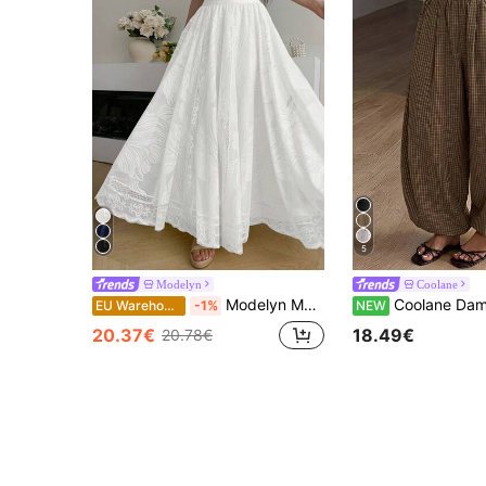
5
Modelyn
Coolane
Modelyn Modieuze nieuwe lichtgele kanten damesrok
Coolane Dames zomerse streetwear casual vakantie vintage chique co
EU Warehouse
-1%
NEW
20.37€
18.49€
20.78€