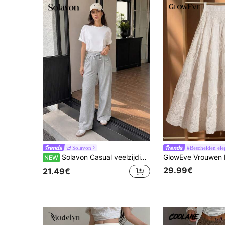
Solavon
#Bescheiden ele
Solavon Casual veelzijdige lange broek voor dames met trekkoord in de taille en effen kleur
NEW
29.99€
21.49€