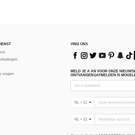
IENST
VIND ONS
ons
Belastingen
MELD JE A AN VOOR ONZE NIEUWS
e vragen
ONTVANGEN!(AFMELDEN IS MOGELI
NL + 31
NL + 31