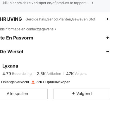
klik hier om deze verkoper en/of product te rapporteren.
HRIJVING
Gerolde hals,Geribd,Planten,Geweven Stof
eidsinformatie en contactgegevens
4.79
2.5K
47K
te En Pasvorm
De Winkel
4.79
2.5K
47K
Lyxana
4.79
2.5K
47K
Beoordeling
Artikelen
Volgers
K***a
betaalde
1 dag geleden
 Onlangs verkocht
72K+ Opnieuw kopen
4.79
2.5K
47K
Alle spullen
Volgend
4.79
2.5K
47K
4.79
2.5K
47K