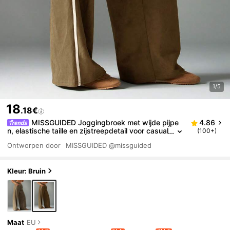
1/5
18
.18€
MISSGUIDED Joggingbroek met wijde pijpe
4.86
n, elastische taille en zijstreepdetail voor casual
(100+)
comfort
Ontworpen door
MISSGUIDED
@missguided
Kleur: Bruin
Maat
EU