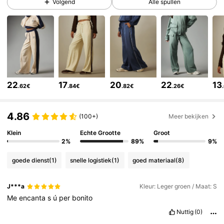
Volgend
Alle spullen
3M Volgers
4.83
3M Volgers
4.83
22
17
20
22
13
.62€
.84€
.82€
.26€
3M Volgers
4.83
4.86
(100+)
Meer bekijken
Klein
Echte Grootte
Groot
3M Volgers
4.83
2%
89%
9%
goede dienst
(1)
snelle logistiek
(1)
goed materiaal
(8)
3M Volgers
4.83
J***a
Kleur: Leger groen / Maat: S
Me
encanta
s
ú
per
bonito
3M Volgers
4.83
Nuttig
(0)