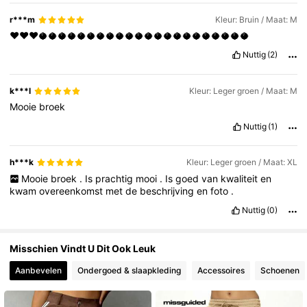
3M Volgers
4.83
r***m
Kleur: Bruin / Maat: M
♥️♥️♥️🥥🥥🥥🥥🥥🥥🥥🥥🥥🥥🥥🥥🥥🥥🥥🥥🥥🥥🥥🥥🥥🥥
Nuttig
(2)
3M Volgers
4.83
k***l
Kleur: Leger groen / Maat: M
Mooie
broek
Nuttig
(1)
h***k
Kleur: Leger groen / Maat: XL
Mooie
broek
.
Is
prachtig
mooi
.
Is
goed
van
kwaliteit
en
kwam
overeenkomst
met
de
beschrijving
en
foto
.
Nuttig
(0)
Misschien Vindt U Dit Ook Leuk
Aanbevelen
Ondergoed & slaapkleding
Accessoires
Schoenen