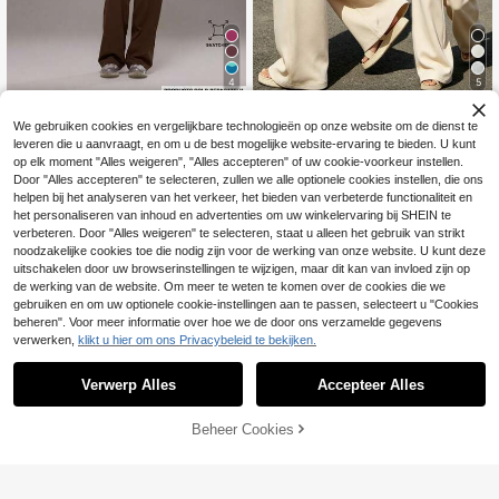
4
5
Dames gebreide patchwork gestree
MUSERA
We gebruiken cookies en vergelijkbare technologieën op onze website om de dienst te
pte losse casual sportbroek met wij
16
Musera Sport Yoga br
EU Warehouse
.23€
de pijpen, vakantiebroek
leveren die u aanvraagt, en om u de best mogelijke website-ervaring te bieden. U kunt
oek met gekruiste tailleband, gelaa
20
op elk moment "Alles weigeren", "Alles accepteren" of uw cookie-voorkeur instellen.
.78€
-2%
21.28€
gde stijl, alleen voor sportieve activi
Door "Alles accepteren" te selecteren, zullen we alle optionele cookies instellen, die ons
teiten, inclusief set voor workouts, f
itness, pilates en dagelijks gebruik,
helpen bij het analyseren van het verkeer, het bieden van verbeterde functionaliteit en
casual, rookkwarts, feestelijk.
het personaliseren van inhoud en advertenties om uw winkelervaring bij SHEIN te
verbeteren. Door "Alles weigeren" te selecteren, staat u alleen het gebruik van strikt
noodzakelijke cookies toe die nodig zijn voor de werking van onze website. U kunt deze
uitschakelen door uw browserinstellingen te wijzigen, maar dit kan van invloed zijn op
de werking van de website. Om meer te weten te komen over de cookies die we
gebruiken en om uw optionele cookie-instellingen aan te passen, selecteert u "Cookies
beheren". Voor meer informatie over hoe we de door ons verzamelde gegevens
verwerken,
klikt u hier om ons Privacybeleid te bekijken.
Verwerp Alles
Accepteer Alles
Beheer Cookies
TOEVOEGEN AAN WINKELWAGEN