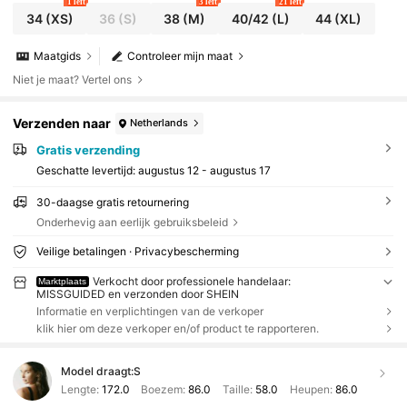
1 left
3 left
21 left
34
(XS)
36
(S)
38
(M)
40/42
(L)
44
(XL)
Maatgids
Controleer mijn maat
Niet je maat? Vertel ons
Verzenden naar
Netherlands
Gratis verzending
Geschatte levertijd:
augustus 12 - augustus 17
30-daagse gratis retournering
Onderhevig aan eerlijk gebruiksbeleid
Veilige betalingen · Privacybescherming
Verkocht door professionele handelaar:
Marktplaats
MISSGUIDED en verzonden door SHEIN
Informatie en verplichtingen van de verkoper
klik hier om deze verkoper en/of product te rapporteren.
Model draagt:
S
Lengte:
172.0
Boezem:
86.0
Taille:
58.0
Heupen:
86.0