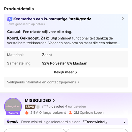
Productdetails
Kenmerken van kunstmatige intelligentie
Tekst gebaseerd op details
Casual:
Een relaxte stijl voor elke dag.
Koord, Geknoopt, Zak:
Stijl ontmoet functionaliteit dankzij de
verstelbare trekkoorden. Voor een pasvorm op maat die een relaxte
uitstraling combineert met praktisch comfort.
Materiaal:
Zacht
Samenstelling:
92% Polyester, 8% Elastaan
Bekijk meer
Veiligheidsinformatie en contactgegevens
3M Volgers
4.83
MISSGUIDED
a***o
gevolgd
4 uur geleden
l***o
is aan het browsen
3M Volgers
4.83
2.5M Onlangs verkocht
2M Opnieuw kopen
Deze winkel is geselecteerd als een
「Trendwinkel」
3M Volgers
4.83