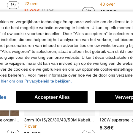
22 over
40 over
11.09€
11.10€
41.39€
ies en vergelijkbare technologieën op onze website om de dienst te l
u de best mogelijke website-ervaring te bieden. U kunt op elk moment 
" of uw cookie-voorkeur instellen. Door "Alles accepteren" te selecteren,
 instellen, die ons helpen bij het analyseren van het verkeer, het bied
n het personaliseren van inhoud en advertenties om uw winkelervaring bi
"Alles weigeren" te selecteren, staat u alleen het gebruik van strikt noo
odig zijn voor de werking van onze website. U kunt deze uitschakelen 
en te wijzigen, maar dit kan van invloed zijn op de werking van de web
ver de cookies die we gebruiken en om uw optionele cookie-instellinge
okies beheren". Voor meer informatie over hoe we de door ons verzam
u hier om ons Privacybeleid te bekijken.
ies
Accepteer Alles
Verwerp
20 stuks magnetische kabelorganizers - zelfklevende kabelhouders zonder boren voor bureau & auto, stijlvolle clips voor kabelmanagement van oplaadkabels
3mm 10/15/20/30/40/50M Kabeltrekker Vislinthaspel Draadkabeltrekapparaat Metaal Fiberglas Buisinstallatiegereedschap Voor Bouw, Telecom, Elektricien
7 over
5.36€