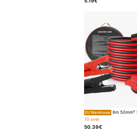
5.19€
6m 50mm² 3000A startkabel voor autoaccu | zware autostartkabel | 12V/24V | voor starthulp,
EU Warehouse
10 over
50.39€