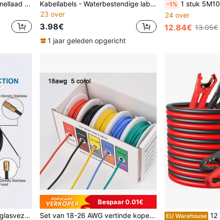
240W-65W opvouwbare snellaad datakabel met verstelbare telefoonstandaard, dubbele Type-C en USB-Type-C supersnel opladen - gebogen connector blokkeert de hand niet, compatibel met Apple 15-17 serie, S, snellaad, dubbele Type-C poorten, ingebouwde telefoonstandaard, mannelijk naar mannelijk, voor gebruik in auto en thuis
Kabellabels - Waterbestendige labels voor snoeren Beschrijfbare stickers Identificatielabels Draadlabels Tags - Zelfklevende draadlabels Afdrukbaar voor laserprinter en handschrift
1 stuk 5M10M/15M/20M/25M/30M/50M Kabeltrekker Polyester Visveer POM Buisstang Muurkabelgeleider Gereedschap voor Kabelaanleg, Buisinstallatie, Glasvezelkabel Trekse
-1%
23 over
24 over
3.98€
12.84€
13.05€
1 jaar geleden opgericht
Bespaar 0.01€
3 mm kabeltrekker, zwart glasvezel nylon wanddraadgereedschap, elektrische kabelgeleider en trekhulpmiddel, 30/35/40M
Set van 18-26 AWG vertinde koperdraad, gewikkelde draad, 5 kleuren (rood, zwart, geel, blauw, groen), met flexibele siliconenisolatie, geschikt voor doe-het-zelf, auto-, huis- en elektrische bedrading - hoge flexibiliteit en duurzaamheid, elektronische kabels
12 V/24 V Jump Lea
EU Warehouse