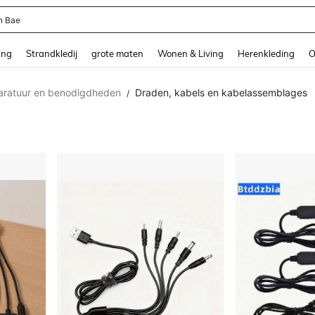
ni Dames
and down arrow keys to navigate search Recente zoekopdracht and Zoeken en Vi
ing
Strandkledij
grote maten
Wonen & Living
Herenkleding
O
paratuur en benodigdheden
Draden, kabels en kabelassemblages
/