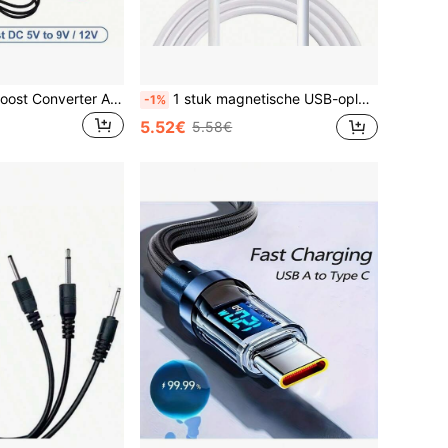
5V/9V/12V USB Boost Converter Adapterkabel (met DC-stekker) - USB Boost Power Converter, geschikt voor powerbanks, routers, ventilatoren, luidsprekers en andere apparaten, USB-conversiekabel (5,5 mm * 2,1 mm interface)
1 stuk magnetische USB-oplaadkabel van 5-6 mm met ovale basis van 82 cm, vervangbare oplaadkabel
-1%
5.52€
5.58€