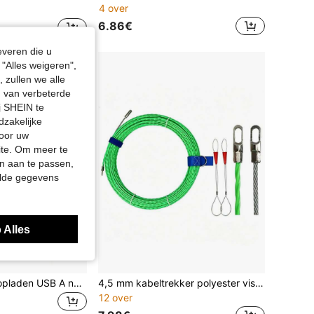
4 over
6.86€
everen die u
"Alles weigeren",
 zullen we alle
en van verbeterde
j SHEIN te
dzakelijke
door uw
site. Om meer te
n aan te passen,
elde gegevens
 Alles
120W supersnel opladen USB A naar Type-C-kabel met LED-digitaal display, dubbele Type-C-kabel, 6A hoge stroomsterkte, compatibel met POCO, Moederdag, verjaardag, cadeau voor terug naar school
4,5 mm kabeltrekker polyester visband POM glasvezelleidingstang wandkabelgeleidingsgereedschap, 5/10/15/20/25/30/50M
12 over