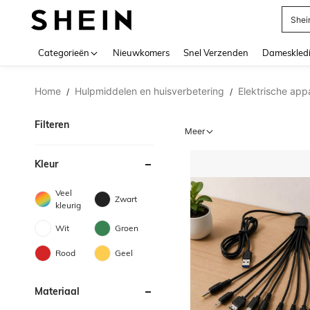
Biki
Use up 
Categorieën
Nieuwkomers
Snel Verzenden
Dameskled
Home
Hulpmiddelen en huisverbetering
Elektrische ap
/
/
Filteren
Meer
Kleur
Veel
Zwart
kleurig
Wit
Groen
Rood
Geel
Materiaal