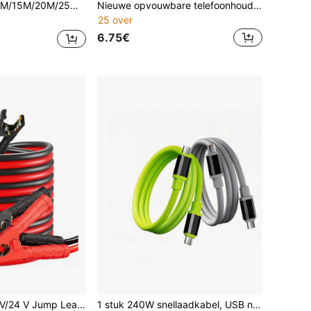
t Flexibele Oprol Niet-Geleidende Stang Buistrekker Gereedschap voor Elektriciens Huisbedrading Telecom Kabelgoot Trekkoord Gereedschap Roestwerend Lichtgewicht Duurzaam Visveer Oprol Kabeltrekker Apparatuur
Nieuwe opvouwbare telefoonhouder met oplaadkabel, 90° hoekontwerp voor opladen en video's kijken, compatibel met Android-telefoons van 15-17 inch, duurzame gevlochten kabel
25 over
6.75€
ds, Starter Cable Set met beschermende handschoenen, voor auto's, vrachtwagens, koperen springkabel
1 stuk 240W snellaadkabel, USB naar Lightning-kabel compatibel met Samsung Galaxy S24 23 Ultra S22 S21, compatibel met Honor, Type-C-apparaten, snellaadadapter Type-C naar Type-C-kabel, USB-C-oplader, snellaadkabel Type-C, snellaadkabel, stroomkabel, plat ontwerp, compacte kabel, stevige constructie, hoogwaardige materialen, multiport-oplader, reisaccessoire, mobiel accessoire