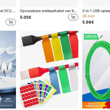
3-in-1 USB-oplaadkabel met DC2.5- en DC2.0-aansluitingen, geschikt voor het opladen van gezichtsreinigingsborstels, beautyapparaten en andere kleine huishoudelijke apparaten.
Opvouwbare snellaadkabel van 65W-240W met verstelbare telefoonhouder, dubbele Type-C- en USB-C-aansluiting voor supersnel opladen, buigbestendig ontwerp, compatibel met Apple 15-17-serie en S, geschikt voor gebruik in de auto en thuis.
26 over
5.05€
5.98€