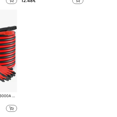
12.48€
 zwakke accu met reistas en beschermende handschoenen