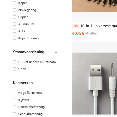
Koper
Zinklegering
Papier
Aluminium
10-in-1 universele multi-USB-oplaadkabel, adapter met meerdere stekkerconnectoren met Type C, Micro USB, Mini USB en DC-poorten (5.5/4.0/3.5/2.5/2.0) voor
-1%
ABS
4.63€
4.68€
Koperlegering
Stoomvoorziening
USB of andere DC-strooma
ansluiting
Geen
Kenmerken
Hoge flexibiliteit
slijtvast
Corrosiebestendig
Scheurbestendig