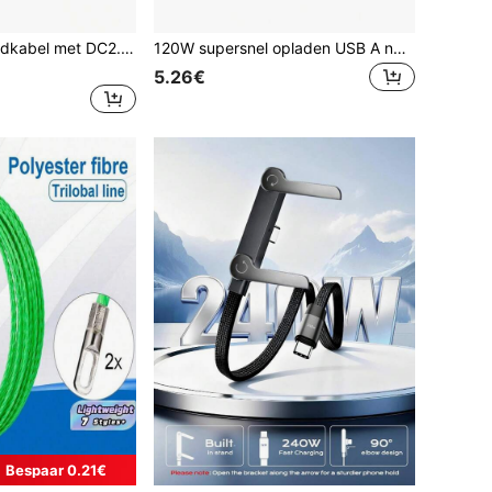
3-in-1 USB-oplaadkabel met DC2.5- en DC2.0-aansluitingen, geschikt voor het opladen van gezichtsreinigingsborstels, beautyapparaten en andere kleine huishoudelijke apparaten.
120W supersnel opladen USB A naar Type-C-kabel met LED-digitaal display, mat oppervlak, 6A hoge stroomsterkte, compatibel met POCO, verjaardag, Valentijnsdag, Moederdag cadeau
5.26€
Bespaar 0.21€