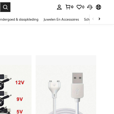
0
0
nden. Press Enter to select.
ndergoed & slaapkleding
Juwelen En Accessoires
Schoonheid & gezo