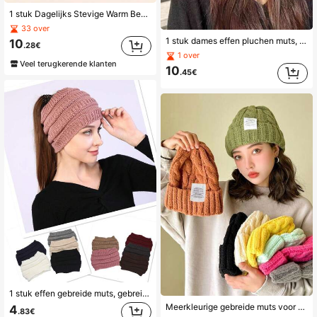
1 stuk Dagelijks Stevige Warm Beer Winter Hoed Schattig
33 over
1 stuk dames effen pluchen muts, nieuwe herfst/winter imitatie nertsmuts, zacht comfortabel warm eenvoudig, casual veelzijdig warm winddicht geschikt
10
.28€
1 over
Veel terugkerende klanten
10
.45€
1 stuk effen gebreide muts, gebreide haarband voor dames voor herfst/winter, brede haarband voor gezichtsreiniging, open bovenkant paardenstaart wollen muts
Meerkleurige gebreide muts voor dames, casual en elegant, vintage bohemienstijl, warm en winddicht, acrylvezel, geschikt voor herfst en winter
4
.83€