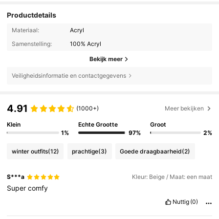
Productdetails
Materiaal:
Acryl
Samenstelling:
100% Acryl
Bekijk meer
Veiligheidsinformatie en contactgegevens
4.91
(1000+)
Meer bekijken
Klein
Echte Grootte
Groot
1%
97%
2%
winter outfits
(12)
prachtige
(3)
Goede draagbaarheid
(2)
S***a
Kleur: Beige / Maat: een maat
Super
comfy
Nuttig
(0)