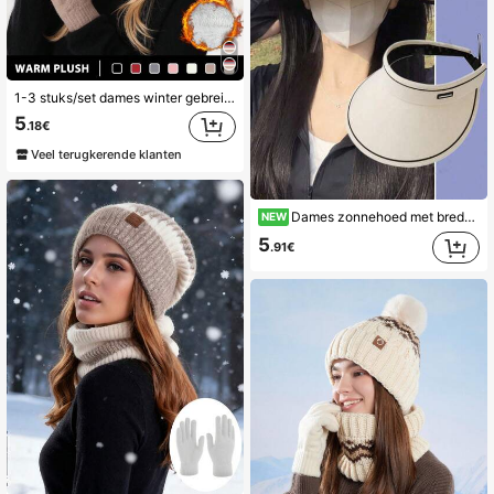
1-3 stuks/set dames winter gebreide dubbellaagse thermisch gevoerde dikke muts, nekwarmer, touchscreen handschoenen set, muts met imitatiebont pompon, warme set voor koud weer, geschikt voor dagelijks gebruik
5
.18€
Veel terugkerende klanten
Dames zonnehoed met brede rand voor fietsen, ademend gezichtsmasker met UV-bescherming
NEW
5
.91€