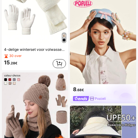
4-delige winterset voor volwassenen - muts, sjaal en handschoenen, 3-in-1 comfortabele, koudebestendige outfit voor woon-werkverkeer, winkelen en buitenactiviteiten, lichtgewicht en elastisch. Warme accessoires, ideaal als Valentijnscadeau.
30 over
15
.28€
8
.68€
Popjeli