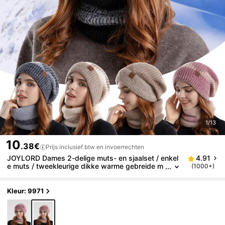
1/13
10
.38€
Prijs inclusief btw en invoerrechten
JOYLORD Dames 2-delige muts- en sjaalset / enkel
4.91
e muts / tweekleurige dikke warme gebreide m
(1000+)
uts met oorbescherming, herfst/winter Valentijn
scadeau, zomer, strand, vakantie, reizen
Kleur: 9971