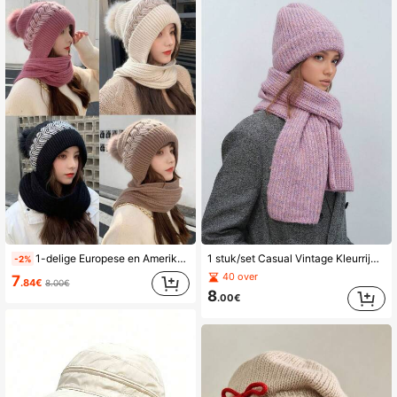
1.5K Volgers
4.92
1-delige Europese en Amerikaanse modieuze hoed- en sjaalset voor dames, warme winterse allround wollen muts voor herfst en winter, modieuze Koreaanse stijl, gevoerd
1 stuk/set Casual Vintage Kleurrijke Gradient Gebreide Sjaal & Muts Set, Warm & Winddicht voor Buiten, Dagelijkse Reis, Herfst/Winter, Zomer, Strand, Hoed, Vakantie, Reizen
-2%
40 over
7
.84€
8.00€
8
.00€