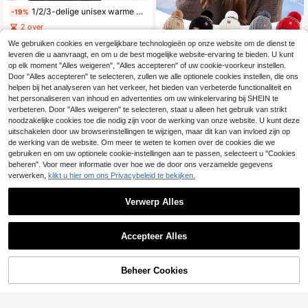
1/2/3-delige unisex warme gebreide muts en sjaal set, thermisch gevoerde beanie, geschikt voor dagelijks gebruik, fietsen, winddicht, koud weer, schaatsen, skiën, Valentijnscadeau
-19%
2 over
6
.38€
7.92€
We gebruiken cookies en vergelijkbare technologieën op onze website om de dienst te
leveren die u aanvraagt, en om u de best mogelijke website-ervaring te bieden. U kunt
op elk moment "Alles weigeren", "Alles accepteren" of uw cookie-voorkeur instellen.
Dames gebreide muts en sjaal, 2-delige set, warme thermisch gevoerde beanie met oorklappen, geschikt voor dagelijks gebruik in de winter, winteraccessoire om je hoofd warm te houden, Valentijnscadeau
Door "Alles accepteren" te selecteren, zullen we alle optionele cookies instellen, die ons
2 over
helpen bij het analyseren van het verkeer, het bieden van verbeterde functionaliteit en
het personaliseren van inhoud en advertenties om uw winkelervaring bij SHEIN te
12
.48€
verbeteren. Door "Alles weigeren" te selecteren, staat u alleen het gebruik van strikt
noodzakelijke cookies toe die nodig zijn voor de werking van onze website. U kunt deze
uitschakelen door uw browserinstellingen te wijzigen, maar dit kan van invloed zijn op
de werking van de website. Om meer te weten te komen over de cookies die we
gebruiken en om uw optionele cookie-instellingen aan te passen, selecteert u "Cookies
beheren". Voor meer informatie over hoe we de door ons verzamelde gegevens
verwerken,
klikt u hier om ons Privacybeleid te bekijken.
Verwerp Alles
Accepteer Alles
Beheer Cookies
TOEVOEGEN AAN WINKELWAGEN