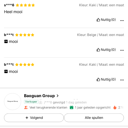
s***6
Kleur: Kaki / Maat: een maat
Heel
mooi
Nuttig
(0)
b***t
Kleur: Beige / Maat: een maat
mooi
Nuttig
(0)
b***t
Kleur: Kaki / Maat: een maat
mooi
1.5K Volgers
4.92
Nuttig
(0)
1.5K Volgers
4.92
Baoguan Group
j***8
gevolgd
1 dag geleden
Verkoper
Veel terugkerende klanten
1 jaar geleden opgericht
27K+ 
1.5K Volgers
4.92
Volgend
Alle spullen