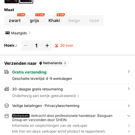
Maat
1 left
13 left
6 left
zwart
grijs
Khaki
beige
roze
Maatgids
Hoev.:
20 over
Verzenden naar
Netherlands
Gratis verzending
Geschatte levertijd:
4-9 werkdagen
30-daagse gratis retournering
Onderhevig aan eerlijk gebruiksbeleid
Veilige betalingen · Privacybescherming
Verkocht door professionele handelaar: Baoguan
Marktplaats
Group en verzonden door SHEIN
Informatie en verplichtingen van de verkoper
klik hier om deze verkoper en/of product te rapporteren.