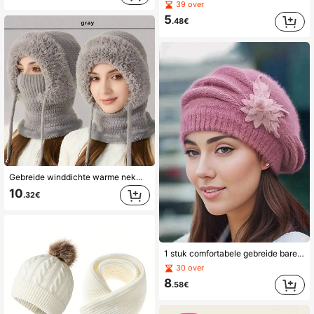
39 over
5
.48€
Gebreide winddichte warme nekwarmer met oorbescherming, ademend en vochtafvoerend, essentieel voor buitenactiviteiten in koud weer
10
.32€
1 stuk comfortabele gebreide baret voor dames, warm en ademend, zeer elastisch, winterse warme muts met oorflapontwerp, perfect voor skiën en buitenactiviteiten
30 over
8
.58€