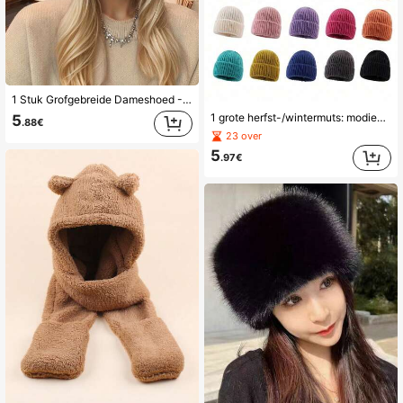
1 Stuk Grofgebreide Dameshoed - Handwasbaar Lichtgewicht Dubbele Vergrendeling Hoed met Kwastje voor Nieuwjaarsgelegenheden, Modieus Warm Winter Oorbeschermers
1 grote herfst-/wintermuts: modieuze gebreide muts voor heren, Koreaanse stijl muts, effen muts met oorflappen, wollen muts, winterse outdoor koudebestendige muts, dikke wollen muts, herfst-/wintermuts voor dames met losse pasvorm, pluizige warme muts, flatteus voor grote gezichten, kleine gebreide muts met oorflappen
5
.88€
23 over
5
.97€