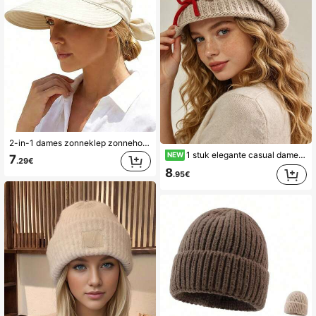
2-in-1 dames zonneklep zonnehoed met rits, paardenstaartvriendelijk, lichtgewicht en sneldrogend, UV-bescherming voor de zomer, 1/2 stuks set
1 stuk elegante casual dameshoed, contrasterende kleur touwstrik, effen kleur baret, geschikt voor herfst/winter artistieke stijl, terug naar school seizoen, feest, elegante damesmode dagelijkse casual hoed
NEW
7
.29€
8
.95€