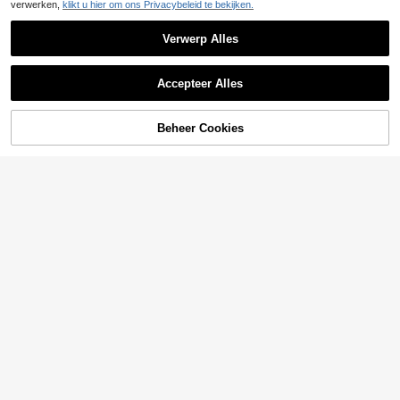
verwerken,
klikt u hier om ons Privacybeleid te bekijken.
Verwerp Alles
Accepteer Alles
Beheer Cookies
TOEVOEGEN AAN WINKELWAGEN