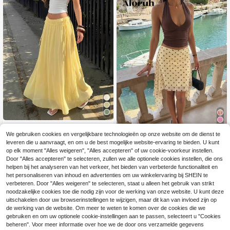
#Zomerse elegantie
14
We gebruiken cookies en vergelijkbare technologieën op onze website om de dienst te
Firerie Crèmegele ma
EU Warehouse
leveren die u aanvraagt, en om u de best mogelijke website-ervaring te bieden. U kunt
20
xi-rok voor dames met lage taille, pl
.79€
-2%
21.28€
#Riviera Romantiek
op elk moment "Alles weigeren", "Alles accepteren" of uw cookie-voorkeur instellen.
ooien aan de zijkant en strikjes, zwi
Aloruh Modieuze en e
erige chiffon rok, extra lange crème
Door "Alles accepteren" te selecteren, zullen we alle optionele cookies instellen, die ons
EU Warehouse
legante asymmetrische, geel gestre
kleurige chiffon rok, casual rok voor
#3 Bestseller
in Veelkleurig Dagelijkse rokken
helpen bij het analyseren van het verkeer, het bieden van verbeterde functionaliteit en
epte bodycon rok van gestreepte t
vakantie, romantische crèmekleurig
14
het personaliseren van inhoud en advertenties om uw winkelervaring bij SHEIN te
.35€
14.49€
will tot op de knie, met een superlag
e chiffon rok, nieuwe zomerrok, extr
verbeteren. Door "Alles weigeren" te selecteren, staat u alleen het gebruik van strikt
e taille en wijde pijpen, geschikt vo
a lange rok, zomervakantierok, lent
noodzakelijke cookies toe die nodig zijn voor de werking van onze website. U kunt deze
or vakantie en dagelijks gebruik.
e, zomer en herfstkleding, elegant,
uitschakelen door uw browserinstellingen te wijzigen, maar dit kan van invloed zijn op
voor woon-werkverkeer, date, boh
de werking van de website. Om meer te weten te komen over de cookies die we
o, rok
gebruiken en om uw optionele cookie-instellingen aan te passen, selecteert u "Cookies
beheren". Voor meer informatie over hoe we de door ons verzamelde gegevens