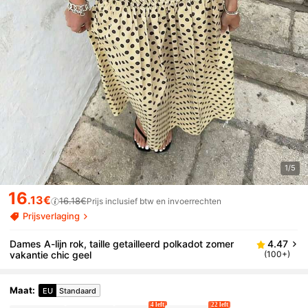
1/5
16
.13€
16.18€
Prijs inclusief btw en invoerrechten
Prijsverlaging
Dames A-lijn rok, taille getailleerd polkadot zomer
4.47
vakantie chic geel
(100+)
Maat
:
EU
Standaard
4 left
22 left