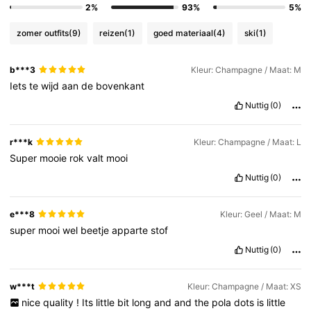
2%
93%
5%
zomer outfits
(9)
reizen
(1)
goed materiaal
(4)
ski
(1)
b***3
Kleur: Champagne / Maat: M
Iets
te
wijd
aan
de
bovenkant
Nuttig
(0)
r***k
Kleur: Champagne / Maat: L
Super
mooie
rok
valt
mooi
Nuttig
(0)
e***8
Kleur: Geel / Maat: M
super
mooi
wel
beetje
apparte
stof
Nuttig
(0)
w***t
Kleur: Champagne / Maat: XS
nice
quality
!
Its
little
bit
long
and
and
the
pola
dots
is
little