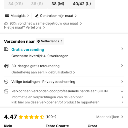
34
(XS)
36
(S)
38
(M)
40/42
(L)
Maatgids
Controleer mijn maat
93%
vond het waarheidsgetrouw qua maat
Niet je maat? Vertel ons
Verzenden naar
Netherlands
Gratis verzending
Geschatte levertijd:
4-9 werkdagen
30-daagse gratis retournering
Onderhevig aan eerlijk gebruiksbeleid
Veilige betalingen · Privacybescherming
Verkocht en verzonden door professionele handelaar: SHEIN
Informatie en verplichtingen van de verkoper
klik hier om deze verkoper en/of product te rapporteren.
4.47
(100+)
Meer bekijken
Klein
Echte Grootte
Groot