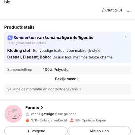
big
Nuttig
(3)
Productdetails
Kenmerken van kunstmatige intelligentie
Tekst gebaseerd op details
Kleding stof:
Eenvoudige textuur voor makkelijk stylen.
Casual, Elegant, Boho:
Casual look met moeiteloze charme.
Samenstelling:
100% Polyester
Bekijk meer
Veiligheidsinformatie en contactgegevens
1.6K Volgers
4.41
Fandis
1.6K Volgers
4.41
37K+ Onlangs verkocht
1K+ Opnieuw kopen
1.6K Volgers
4.41
Volgend
Alle spullen