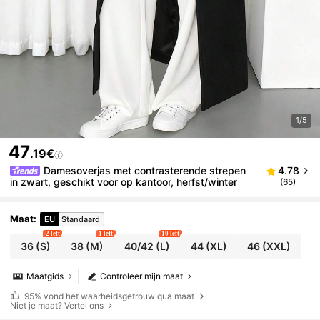
1/5
47
.19€
Damesoverjas met contrasterende strepen
4.78
in zwart, geschikt voor op kantoor, herfst/winter
(65)
Maat
:
EU
Standaard
2 left
1 left
10 left
36
(S)
38
(M)
40/42
(L)
44
(XL)
46
(XXL)
Maatgids
Controleer mijn maat
95%
vond het waarheidsgetrouw qua maat
Niet je maat? Vertel ons