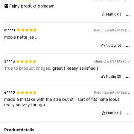
Fajny
produkt
polecam
Nuttig
(1)
m***t
Kleur: Zwart / Maat: L
mooie
nette
jas
...
Nuttig
(0)
z***u
Kleur: Zwart / Maat: S
True to product images:
great
!
Really
sarisfied
!
Nuttig
(2)
e***0
Kleur: Zwart / Maat: L
made
a
mistake
with
the
size
but
still
sort
of
fits
haha
looks
really
snazzy
though
Nuttig
(1)
Productdetails