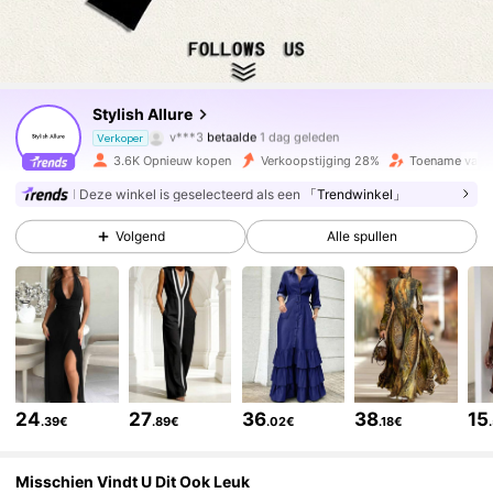
8K Volgers
4.72
Stylish Allure
v***3
betaalde
1 dag geleden
Verkoper
r***n
gevolgd
2 uur geleden
3.6K Opnieuw kopen
Verkoopstijging 28%
Toename van v
8K Volgers
4.72
Deze winkel is geselecteerd als een
「Trendwinkel」
Volgend
Alle spullen
8K Volgers
4.72
8K Volgers
4.72
8K Volgers
4.72
24
27
36
38
15
.39€
.89€
.02€
.18€
8K Volgers
4.72
Misschien Vindt U Dit Ook Leuk