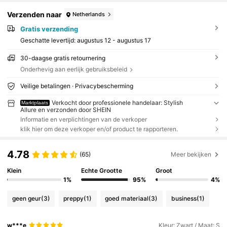
Verzenden naar
Netherlands
Gratis verzending
Geschatte levertijd:
augustus 12 - augustus 17
30-daagse gratis retournering
Onderhevig aan eerlijk gebruiksbeleid
Veilige betalingen · Privacybescherming
Verkocht door professionele handelaar: Stylish
Marktplaats
Allure en verzonden door SHEIN
Informatie en verplichtingen van de verkoper
klik hier om deze verkoper en/of product te rapporteren.
4.78
(65)
Meer bekijken
Klein
Echte Grootte
Groot
1%
95%
4%
geen geur
(3)
preppy
(1)
goed materiaal
(3)
business
(1)
w***e
Kleur: Zwart / Maat: S