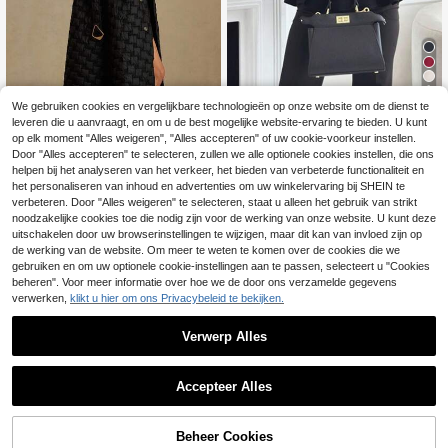
9
We gebruiken cookies en vergelijkbare technologieën op onze website om de dienst te
Modieuze elegante korte damesjas
leveren die u aanvraagt, en om u de best mogelijke website-ervaring te bieden. U kunt
met 3/4 mouwen, opstaande kraag,
27
op elk moment "Alles weigeren", "Alles accepteren" of uw cookie-voorkeur instellen.
.69€
losse wollen jas met riem, winter zw
EMERY ROSE Zwarte Britse stijl her
Door "Alles accepteren" te selecteren, zullen we alle optionele cookies instellen, die ons
art herfst
fst/winter asymmetrische gesp taill
3 over
helpen bij het analyseren van het verkeer, het bieden van verbeterde functionaliteit en
eriem, speciaal borduurwerk gewatt
het personaliseren van inhoud en advertenties om uw winkelervaring bij SHEIN te
61
eerd geometrisch patroon dubbele
.99€
verbeteren. Door "Alles weigeren" te selecteren, staat u alleen het gebruik van strikt
zak geplooide taille elegante dame
noodzakelijke cookies toe die nodig zijn voor de werking van onze website. U kunt deze
s gewatteerde jas
uitschakelen door uw browserinstellingen te wijzigen, maar dit kan van invloed zijn op
de werking van de website. Om meer te weten te komen over de cookies die we
gebruiken en om uw optionele cookie-instellingen aan te passen, selecteert u "Cookies
beheren". Voor meer informatie over hoe we de door ons verzamelde gegevens
verwerken,
klikt u hier om ons Privacybeleid te bekijken.
Verwerp Alles
Accepteer Alles
Beheer Cookies
TOEVOEGEN AAN WINKELWAGEN