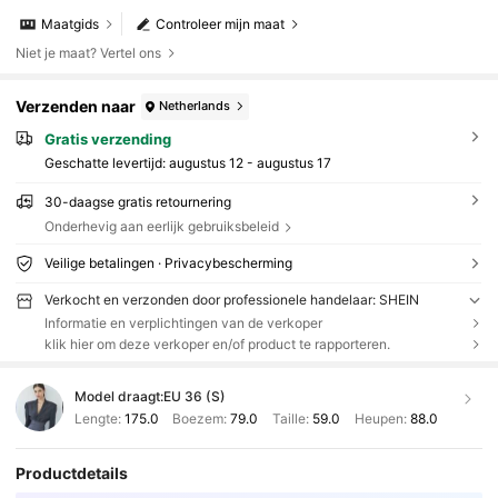
Maatgids
Controleer mijn maat
Niet je maat? Vertel ons
Verzenden naar
Netherlands
Gratis verzending
Geschatte levertijd:
augustus 12 - augustus 17
30-daagse gratis retournering
Onderhevig aan eerlijk gebruiksbeleid
Veilige betalingen · Privacybescherming
Verkocht en verzonden door professionele handelaar: SHEIN
Informatie en verplichtingen van de verkoper
klik hier om deze verkoper en/of product te rapporteren.
Model draagt:
EU 36 (S)
Lengte:
175.0
Boezem:
79.0
Taille:
59.0
Heupen:
88.0
Productdetails