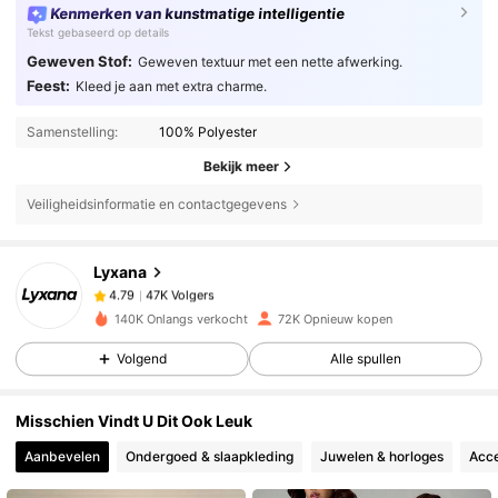
Kenmerken van kunstmatige intelligentie
Tekst gebaseerd op details
Geweven Stof:
Geweven textuur met een nette afwerking.
Feest:
Kleed je aan met extra charme.
Samenstelling:
100% Polyester
Bekijk meer
Veiligheidsinformatie en contactgegevens
47K Volgers
4.79
Lyxana
47K Volgers
4.79
140K Onlangs verkocht
72K Opnieuw kopen
Volgend
Alle spullen
47K Volgers
4.79
Misschien Vindt U Dit Ook Leuk
47K Volgers
4.79
Aanbevelen
Ondergoed & slaapkleding
Juwelen & horloges
Acce