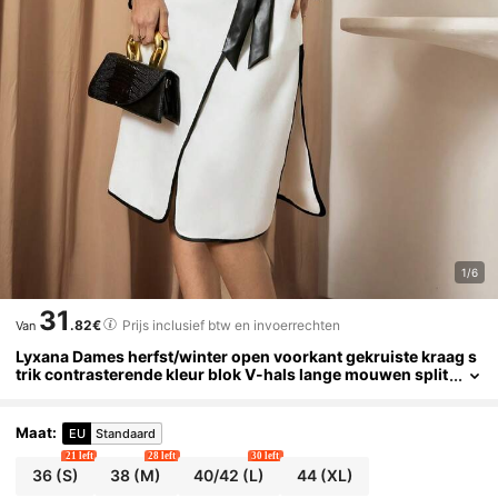
1/6
31
.82€
Prijs inclusief btw en invoerrechten
Van
Lyxana Dames herfst/winter open voorkant gekruiste kraag s
trik contrasterende kleur blok V-hals lange mouwen split
zoom elegante casual lange jas
Maat
:
EU
Standaard
21 left
28 left
30 left
36
(S)
38
(M)
40/42
(L)
44
(XL)