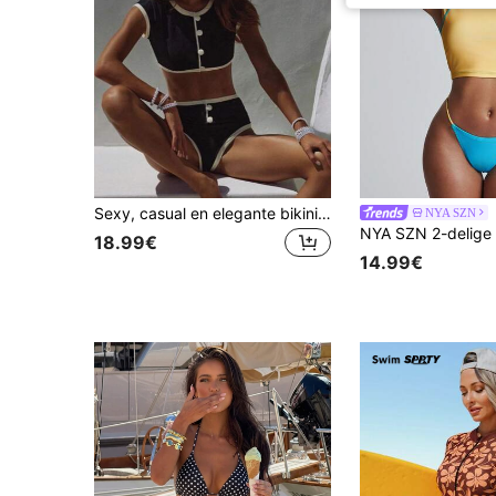
Sexy, casual en elegante bikini met hoge taille voor dames in zwart-wit kleurblok, perfect voor lente, zomer en strandvakanties
NYA SZN
18.99€
14.99€