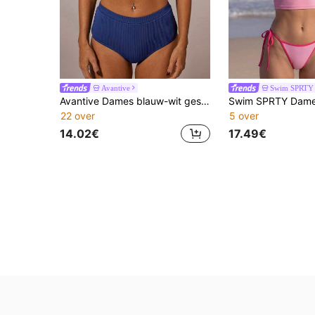
Avantive
Swim SPRTY
Avantive Dames blauw-wit gestreepte rashguard badpakset
22 over
5 over
14.02€
17.49€