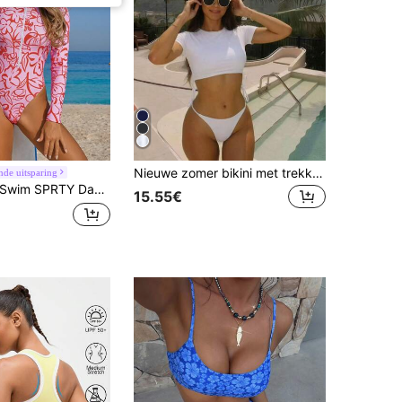
Nieuwe zomer bikini met trekkoord in effen kleur voor dames, strandbadkleding voor vakantie, wit
nde uitsparing
Swim SPRTY Dames badpak met lange mouwen en bloemenprint voor op vakantie
15.55€