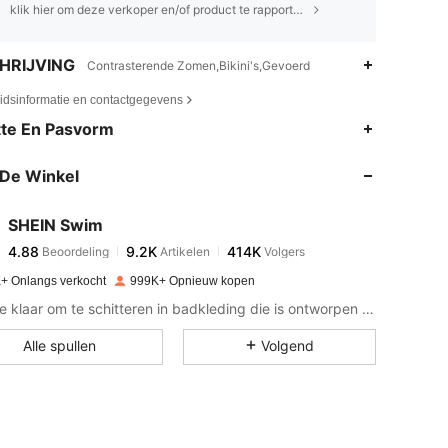
klik hier om deze verkoper en/of product te rapporteren.
HRIJVING
Contrasterende Zomen,Bikini's,Gevoerd
eidsinformatie en contactgegevens
4.88
9.2K
414K
te En Pasvorm
De Winkel
4.88
9.2K
414K
SHEIN Swim
4.88
9.2K
414K
Beoordeling
Artikelen
Volgers
m***9
betaalde
1 dag geleden
+ Onlangs verkocht
999K+ Opnieuw kopen
4.88
9.2K
414K
Maak je klaar om te schitteren in badkleding die is ontworpen voor elke sfeer!
Alle spullen
Volgend
4.88
9.2K
414K
4.88
9.2K
414K