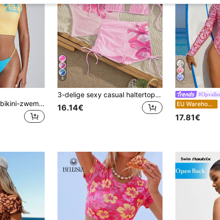
8
3-delige sexy casual haltertop, gecombineerd met semi-transparante cover-up met hibiscusbloemenpatroon van mesh, bikini-onderbroekje met strik aan de zijkant, medium stretch stof, vakantie-outfit bikini set, geschikt voor vakantie, strand- en zwembadactiviteiten, strandfeest, zonnig strand in de zomer
#Opvalle
NYA SZN 2-delige bikini-zwemset, korte bikini-onderbroek en mouwloze zwemtop, Lagos Victoria Island vakantiestijl
EU Warehouse
16.14€
17.81€