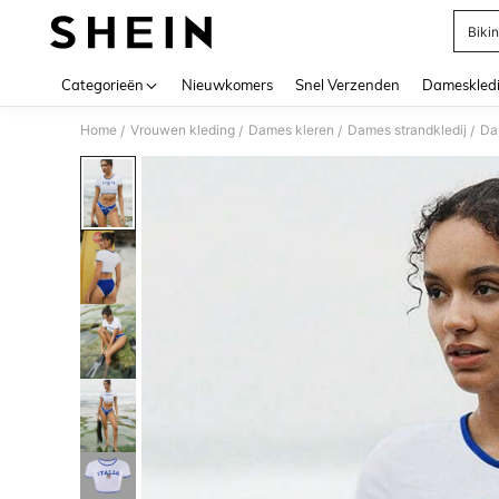
Bikin
Use up 
Categorieën
Nieuwkomers
Snel Verzenden
Dameskled
Home
Vrouwen kleding
Dames kleren
Dames strandkledij
Da
/
/
/
/