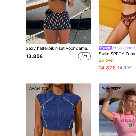
Sexy halterbikiniset voor dames met stippen, comfortabele stof met 3D-bloemenprint, elegante en casual bohemian stijl, perfect voor het zomerstrand, muziekfestivals, Pasen, watersporten, surfen, vakantiefeestjes en andere gelegenheden.
Swim SPRTY
13.85€
26 over
14.87€
14.99€