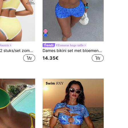
autrix
#Zomerse hoge taille
Swim Nautrix 2 stuks/set zomer nieuwe aankomst vakantie casual geel wit ronde hals tankini badpakset
Dames bikini set met bloemenprint, crop top en short, modieuze casual Y2K-stijl badkleding voor fitness, strand, studentenvakantie in de zomer
14.35€