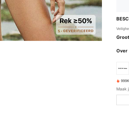
BESC
Veiligh
Groot
Over 
999K