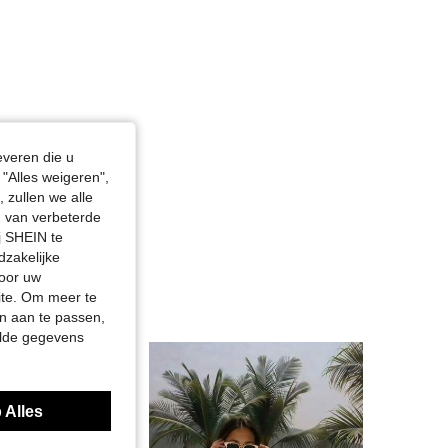
everen die u
"Alles weigeren",
 zullen we alle
en van verbeterde
j SHEIN te
dzakelijke
door uw
site. Om meer te
n aan te passen,
elde gegevens
 Alles