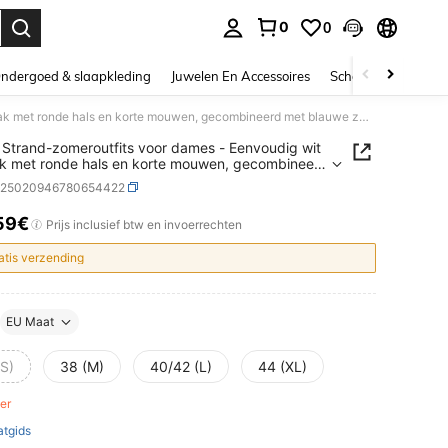
0
0
nden. Press Enter to select.
ndergoed & slaapkleding
Juwelen En Accessoires
Schoonheid & gezo
SHEIN Strand-zomeroutfits voor dames - Eenvoudig wit badpak met ronde hals en korte mouwen, gecombineerd met blauwe zwemshorts met lage taille, sportbikiniset
Strand-zomeroutfits voor dames - Eenvoudig wit
 met ronde hals en korte mouwen, gecombineerd
auwe zwemshorts met lage taille, sportbikiniset
z25020946780654422
59€
ICE AND AVAILABILITY
Prijs inclusief btw en invoerrechten
atis verzending
EU Maat
(S)
38 (M)
40/42 (L)
44 (XL)
ver
tgids