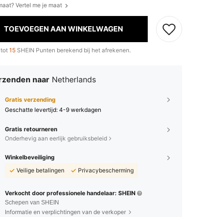
 maat? Vertel me je maat
TOEVOEGEN AAN WINKELWAGEN
 tot
15
SHEIN Punten berekend bij het afrekenen.
rzenden naar
Netherlands
Gratis verzending
Geschatte levertijd:
4-9 werkdagen
Gratis retourneren
Onderhevig aan eerlijk gebruiksbeleid
Winkelbeveiliging
Veilige betalingen
Privacybescherming
Verkocht door professionele handelaar: SHEIN
Schepen van SHEIN
Informatie en verplichtingen van de verkoper