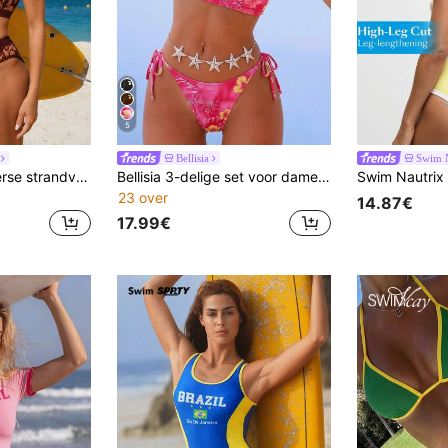
5
Bellisia
Swim N
Swim SPRTY Zomerse strandvakantie dames tankini top en broekje met ritssluiting aan de voorkant en print
Bellisia 3-delige set voor dames, minimalistische bloemenprint, willekeurige print, zomerse sexy tanktop, camisole, bikini
23 over
14.87€
17.99€