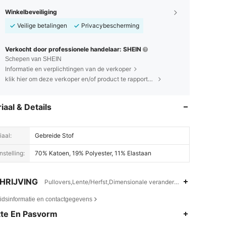
Winkelbeveiliging
Veilige betalingen
Privacybescherming
Verkocht door professionele handelaar: SHEIN
Schepen van SHEIN
Informatie en verplichtingen van de verkoper
klik hier om deze verkoper en/of product te rapporteren.
iaal & Details
iaal:
Gebreide Stof
stelling:
70% Katoen, 19% Polyester, 11% Elastaan
HRIJVING
Pullovers,Lente/Herfst,Dimensionale veranderingen van stoffen
eidsinformatie en contactgegevens
4.80
5.3K
1.3M
te En Pasvorm