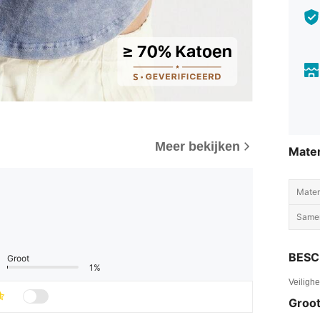
Meer bekijken
Mater
Mater
Samen
BESC
Groot
1%
Veiligh
Groot