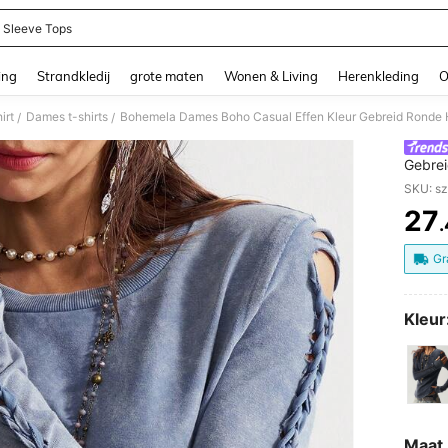
 Sleeve Tops
and down arrow keys to navigate search Recente zoekopdracht and Zoeken en Vi
ing
Strandkledij
grote maten
Wonen & Living
Herenkleding
O
irt
Dames t-shirts
Bohemela Dames Boho Casual Effen Kleur Gebreid Ronde H
/
/
Gebrei
T-shirt
SKU: s
27
PR
Gr
Kleur
Maat