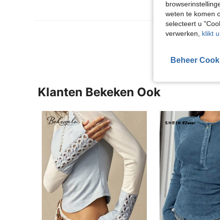
browserinstelling
weten te komen o
selecteert u "Co
Meer Beoordeling
verwerken,
klikt 
Beheer Cook
Klanten Bekeken Ook