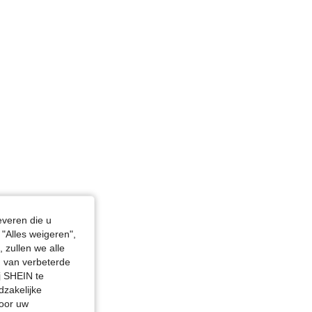
4.80
5.3K
1.3M
in, Borstbeeld: 100 cm / 39 in, Kleur: Zwart, Maat: L
4.80
5.3K
1.3M
everen die u
"Alles weigeren",
 zullen we alle
en van verbeterde
j SHEIN te
dzakelijke
door uw