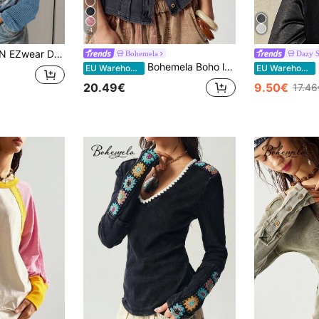
4
ange mouwen en knoopsluiting aan de voorkant, casual, alledaagse kleding
Bohemela
Dazy 
Bohemela Boho lente/zomer vintage casual dames T-shirt met effen, gewassen vintage zwarte gebreide kraag en veelzijdige halslijn, korte mouwen, western country stijl, geschikt voor concerten en feestjes, strandvakanties, dagelijks gebruik, terug naar school, uitgaan en feestjes, Valentijnsdag, jaren 2000, Y2K, zomervakantie
EU Warehouse
EU Warehouse
20.49€
9.50€
17.46