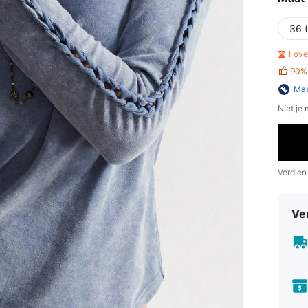
36 
1 ov
90%
Maa
Niet je
Verdien
Ve