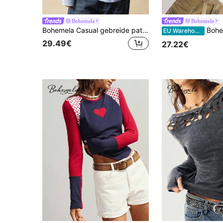
Bohemela
Bohemela
Bohemela Casual gebreide patchwork ronde hals lange mouwen losse top voor dames
Bohemela Boho Casual ge
EU Warehouse
29.49€
27.22€