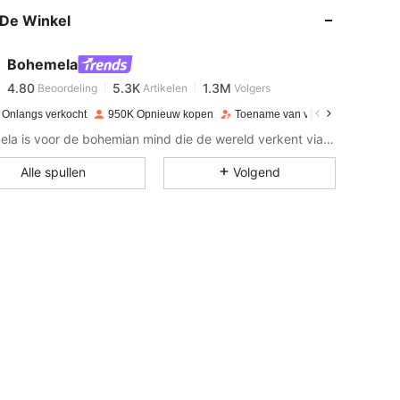
De Winkel
4.80
5.3K
1.3M
Bohemela
4.80
5.3K
1.3M
Beoordeling
Artikelen
Volgers
i***d
betaalde
1 dag geleden
 Onlangs verkocht
950K Opnieuw kopen
Toename van volgers 15%
4.80
5.3K
1.3M
Bohemela is voor de bohemian mind die de wereld verkent via haar stijl.
en: 95 cm / 37 in, Taille: 63 cm / 25 in, Kleur: Bordeaux, Maat: M
Alle spullen
Volgend
4.80
5.3K
1.3M
4.80
5.3K
1.3M
4.80
5.3K
1.3M
4.80
5.3K
1.3M