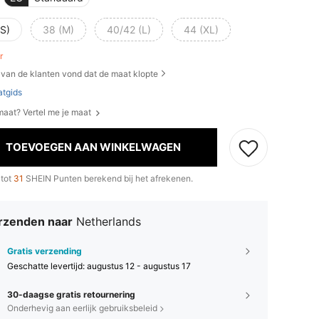
(S)
38 (M)
40/42 (L)
44 (XL)
er
van de klanten vond dat de maat klopte
tgids
 maat? Vertel me je maat
TOEVOEGEN AAN WINKELWAGEN
 tot
31
SHEIN Punten berekend bij het afrekenen.
rzenden naar
Netherlands
Gratis verzending
Geschatte levertijd:
augustus 12 - augustus 17
30-daagse gratis retournering
Onderhevig aan eerlijk gebruiksbeleid