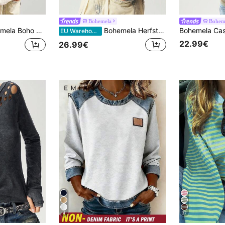
Bohemela
Bohem
breide kleurblok ronde hals losse pasvorm damestop
Bohemela Herfst/winter dames vintage muziekfestival Halloween casual Bohemia haak patchwork vakantie effen kleur V-hals lange mouwen getailleerd gewassen T-shirt, western country stijl concert vakantie, geschikt voor vakantie & dagelijks gebruik & terug naar school, Halloween, Kerstmis
EU Warehouse
22.99€
26.99€
4
37