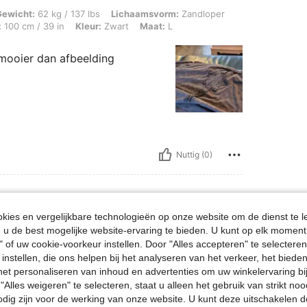
g / 137 lbs, Lichaamsvorm: Zandloper, Heupen: 100 cm / 39 in, Taille: 96 cm / 38 
Gewicht:
62 kg / 137 lbs
Lichaamsvorm:
Zandloper
:
100 cm / 39 in
Kleur:
Zwart
Maat:
L
 mooier dan afbeelding
Nuttig (0)
ies en vergelijkbare technologieën op onze website om de dienst te l
rikoos, Maat: M
r
Kleur:
Abrikoos
Maat:
M
u de best mogelijke website-ervaring te bieden. U kunt op elk moment 
" of uw cookie-voorkeur instellen. Door "Alles accepteren" te selecteren,
Дизайн интересный. Пошито хорошо .
 instellen, die ons helpen bij het analyseren van het verkeer, het bied
n het personaliseren van inhoud en advertenties om uw winkelervaring bi
"Alles weigeren" te selecteren, staat u alleen het gebruik van strikt noo
odig zijn voor de werking van onze website. U kunt deze uitschakelen 