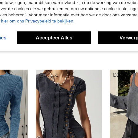
en te wijzigen, maar dit kan van invloed zijn op de werking van de web
Nuttig (0)
ver de cookies die we gebruiken en om uw optionele cookie-instellinge
okies beheren". Voor meer informatie over hoe we de door ons verzam
en Bekijken
u hier om ons Privacybeleid te bekijken.
ies
Accepteer Alles
Verwerp