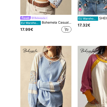
SHEIN EZwear Dames blouse met l
Bohemela
EU Warehouse
Bohemela Casual gebreid patchwork T-shirt met ronde hals, lange mouwen en aansluitende pasvorm voor dames
EU Warehouse
17.32€
17.99€