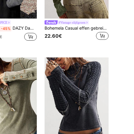
SPICE
#Vintage olijfgroen
DAZY Dames effen kleur off-shoulder lange mouw casual losse T-shirt Y2k school
Bohemela Casual effen gebreid T-shirt met ronde hals en lange mouwen voor dames
-45%
22.60€
€