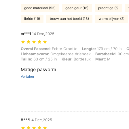
goed materiaal (53)
geen geur (16)
prachtige (6)
liefde (19)
trouw aan het beeld (13)
warm blijven (2)
m***l
14 Dec,2025
Overal Passend: Echte Grootte, Lengte: 179 cm / 70 in, Gewicht: 65 
Overal Passend:
Echte Grootte
Lengte:
179 cm / 70 in
G
Lichaamsvorm:
Omgekeerde driehoek
Borstbeeld:
90 cm 
Taille:
63 cm / 25 in
Kleur:
Bordeaux
Maat:
M
Matige pasvorm
Vertalen
H***i
4 Dec,2025