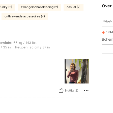
Over 
funky (2)
zwangerschapskleding (2)
casual (2)
ontbrekende accessoires (4)
1.8M
kg / 143 lbs, Lichaamsvorm: Omgekeerde driehoek, Borstbeeld: 90 cm / 35 in, Heup
ewicht:
65 kg / 143 lbs
/ 35 in
Heupen:
95 cm / 37 in
Nuttig (2)