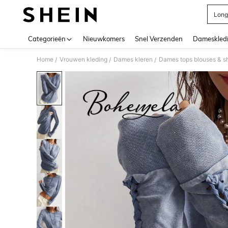
Long
Use up 
Categorieën
Nieuwkomers
Snel Verzenden
Dameskled
Home
Vrouwen kleding
Dames kleren
Dames tops blouses & sh
/
/
/