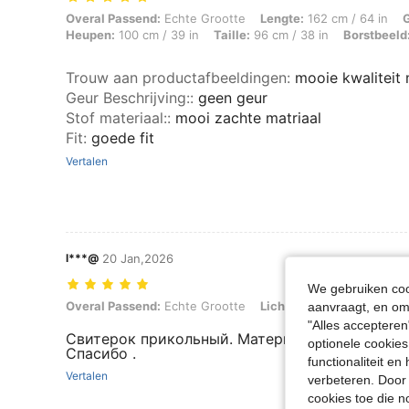
Overal Passend: Echte Grootte, Lengte: 162 cm / 64 in, Gewicht: 62 k
Overal Passend:
Echte Grootte
Lengte:
162 cm / 64 in
Heupen:
100 cm / 39 in
Taille:
96 cm / 38 in
Borstbeeld
Trouw aan productafbeeldingen
:
mooie kwaliteit
Geur Beschrijving:
:
geen geur
Stof materiaal:
:
mooi zachte matriaal
Fit
:
goede fit
Vertalen
l***@
20 Jan,2026
We gebruiken cook
Overal Passend: Echte Grootte, Lichaamsvorm: Zandloper, Kleur: Ab
Overal Passend:
Echte Grootte
Lichaamsvorm:
Zandlope
aanvraagt, en om 
"Alles accepteren
Свитерок прикольный. Материал тоненький . 
optionele cookies
Спасибо .
functionaliteit e
Vertalen
verbeteren. Door 
cookies toe die n