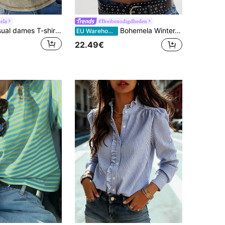
ela
#Breibenodigdheden
Bohemela Casual dames T-shirt met ronde hals, lange mouwen en nauwsluitende pasvorm
Bohemela Winter, Nieuwjaar, Kerstmis, Valentijnsdag, Muziekfestival Casual effen gebreid T-shirt met opstaande kraag en patchworkstructuur voor dames
EU Warehouse
22.49€