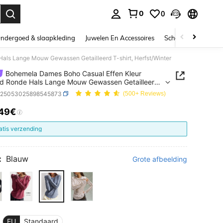
0
0
nden. Press Enter to select.
ndergoed & slaapkleding
Juwelen En Accessoires
Schoonheid & gezo
als Lange Mouw Gewassen Getailleerd T-shirt, Herfst/Winter
Bohemela Dames Boho Casual Effen Kleur
d Ronde Hals Lange Mouw Gewassen Getailleerd
, Herfst/Winter
z25053025898545873
(500+ Reviews)
.49€
ICE AND AVAILABILITY
atis verzending
:
Blauw
Grote afbeelding
EU
Standaard