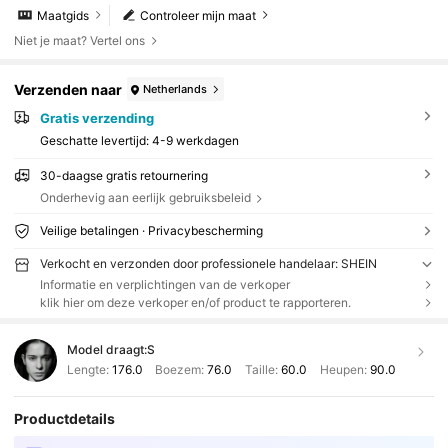
nd katoen, lange maxi-jurk voor dames in lente/z
Maatgids
Controleer mijn maat
omer
Niet je maat? Vertel ons
Verzenden naar
Netherlands
Gratis verzending
Geschatte levertijd:
4-9 werkdagen
30-daagse gratis retournering
Onderhevig aan eerlijk gebruiksbeleid
Veilige betalingen · Privacybescherming
Verkocht en verzonden door professionele handelaar: SHEIN
Informatie en verplichtingen van de verkoper
klik hier om deze verkoper en/of product te rapporteren.
Model draagt:
S
Lengte:
176.0
Boezem:
76.0
Taille:
60.0
Heupen:
90.0
Productdetails