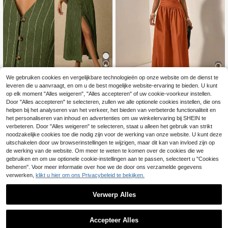
We gebruiken cookies en vergelijkbare technologieën op onze website om de dienst te
15
leveren die u aanvraagt, en om u de best mogelijke website-ervaring te bieden. U kunt
12
Poéselle
op elk moment "Alles weigeren", "Alles accepteren" of uw cookie-voorkeur instellen.
Poéselle Gestreepte,
Zivah
Door "Alles accepteren" te selecteren, zullen we alle optionele cookies instellen, die ons
EU Warehouse
mouwloze casual jurk met enkele rij
helpen bij het analyseren van het verkeer, het bieden van verbeterde functionaliteit en
24
Zivah Nieuwe lente-
EU Warehouse
.25€
24.49€
knopen en V-hals voor dames
en zomer casual vakantie asymmet
het personaliseren van inhoud en advertenties om uw winkelervaring bij SHEIN te
22
.24€
rische jurk met uitgesneden taille e
verbeteren. Door "Alles weigeren" te selecteren, staat u alleen het gebruik van strikt
n kruisrug - B
noodzakelijke cookies toe die nodig zijn voor de werking van onze website. U kunt deze
uitschakelen door uw browserinstellingen te wijzigen, maar dit kan van invloed zijn op
de werking van de website. Om meer te weten te komen over de cookies die we
gebruiken en om uw optionele cookie-instellingen aan te passen, selecteert u "Cookies
beheren". Voor meer informatie over hoe we de door ons verzamelde gegevens
verwerken,
klikt u hier om ons Privacybeleid te bekijken.
Verwerp Alles
Accepteer Alles