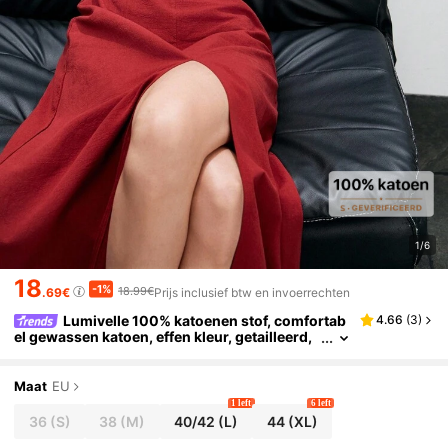
1/6
18
-1%
18.99€
.69€
Prijs inclusief btw en invoerrechten
Lumivelle 100% katoenen stof, comfortab
4.66
(
3
)
el gewassen katoen, effen kleur, getailleerd,
diepe V-hals, spaghettibandjes, kraag met ka
nten rand, hoge split tot aan de dij, hoge split mid
denvoor, getailleerde taille, knoop, rits, geplooid
Maat
EU
e buste, extra brede A-lijn, gestreept, vakantie, s
1 left
6 left
exy, romantisch, resort, boho, woon-werkverkee
36
(S)
38
(M)
40/42
(L)
44
(XL)
r, casual, elegant, minimalistisch, zacht aanvoele