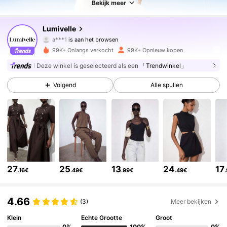
Bekijk meer
213K Volgers
4.77
Lumivelle
a***1
is aan het browsen
213K Volgers
4.77
99K+ Onlangs verkocht
99K+ Opnieuw kopen
Deze winkel is geselecteerd als een
「Trendwinkel」
213K Volgers
4.77
Volgend
Alle spullen
213K Volgers
4.77
213K Volgers
4.77
27
25
13
24
17
.16€
.49€
.99€
.49€
213K Volgers
4.77
4.66
(3)
Meer bekijken
213K Volgers
4.77
Klein
Echte Grootte
Groot
0%
100%
0%