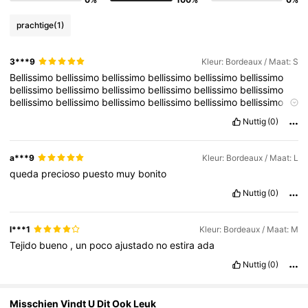
213K Volgers
4.77
prachtige
(1)
3***9
Kleur: Bordeaux / Maat: S
213K Volgers
4.77
Bellissimo
bellissimo
bellissimo
bellissimo
bellissimo
bellissimo
bellissimo
bellissimo
bellissimo
bellissimo
bellissimo
bellissimo
bellissimo
bellissimo
bellissimo
bellissimo
bellissimo
bellissimo
bellissimo
bellissimo
bellissimo
bellissimo
bellissimo
bellissimo
213K Volgers
4.77
Nuttig
(0)
a***9
Kleur: Bordeaux / Maat: L
213K Volgers
4.77
queda
precioso
puesto
muy
bonito
Nuttig
(0)
l***1
Kleur: Bordeaux / Maat: M
Tejido
bueno
,
un
poco
ajustado
no
estira
ada
Nuttig
(0)
Misschien Vindt U Dit Ook Leuk