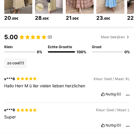
1.2M Volgers
4.85
20
28
21
23
22
.99€
.49€
.99€
.49€
1.2M Volgers
4.85
5.00
(2)
Meer bekijken
1.2M Volgers
4.85
Klein
Echte Grootte
Groot
0%
100%
0%
1.2M Volgers
4.85
zo cool
(1)
s***6
Kleur: Geel / Maat: XL
1.2M Volgers
4.85
Hallo
Herr
M
ü
ller
vielen
lieben
herzlichen
Nuttig
(0)
1.2M Volgers
4.85
e***9
Kleur: Geel / Maat: L
Super
1.2M Volgers
4.85
Nuttig
(0)