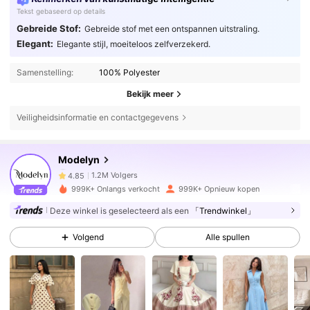
Tekst gebaseerd op details
Gebreide Stof:
Gebreide stof met een ontspannen uitstraling.
Elegant:
Elegante stijl, moeiteloos zelfverzekerd.
Samenstelling:
100% Polyester
Bekijk meer
Veiligheidsinformatie en contactgegevens
1.2M Volgers
4.85
Modelyn
1.2M Volgers
4.85
999K+ Onlangs verkocht
999K+ Opnieuw kopen
Deze winkel is geselecteerd als een
「Trendwinkel」
1.2M Volgers
4.85
Volgend
Alle spullen
1.2M Volgers
4.85