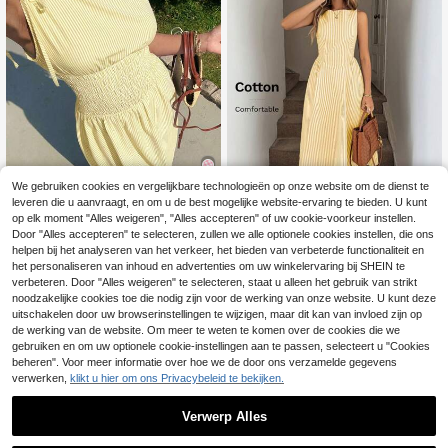
We gebruiken cookies en vergelijkbare technologieën op onze website om de dienst te
leveren die u aanvraagt, en om u de best mogelijke website-ervaring te bieden. U kunt
16
op elk moment "Alles weigeren", "Alles accepteren" of uw cookie-voorkeur instellen.
8
SHEIN EZwear Lichtg
Door "Alles accepteren" te selecteren, zullen we alle optionele cookies instellen, die ons
EU Warehouse
17
ele gestreepte geweven damesjurk
helpen bij het analyseren van het verkeer, het bieden van verbeterde functionaliteit en
SHEIN X GALILEA SH
.81€
EU Warehouse
19
EIN LUNE Ronde hals, mouwloos, g
het personaliseren van inhoud en advertenties om uw winkelervaring bij SHEIN te
.49€
etailleerde taille, geplooide A-lijn mi
verbeteren. Door "Alles weigeren" te selecteren, staat u alleen het gebruik van strikt
di-jurk, gestreepte katoenen stof, c
noodzakelijke cookies toe die nodig zijn voor de werking van onze website. U kunt deze
asual resort elegante streetwear vo
uitschakelen door uw browserinstellingen te wijzigen, maar dit kan van invloed zijn op
or vrouwen
de werking van de website. Om meer te weten te komen over de cookies die we
gebruiken en om uw optionele cookie-instellingen aan te passen, selecteert u "Cookies
beheren". Voor meer informatie over hoe we de door ons verzamelde gegevens
verwerken,
klikt u hier om ons Privacybeleid te bekijken.
Verwerp Alles