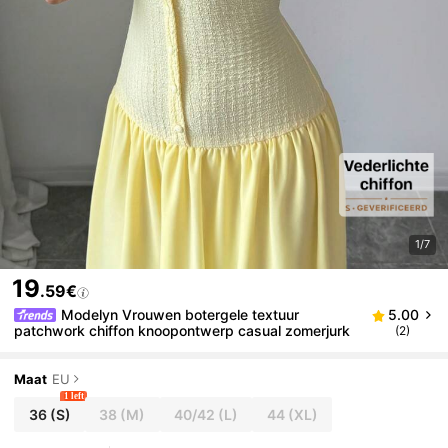
1/7
19
.59€
Modelyn Vrouwen botergele textuur
5.00
patchwork chiffon knoopontwerp casual zomerjurk
(2)
Maat
EU
1 left
36
(S)
38
(M)
40/42
(L)
44
(XL)