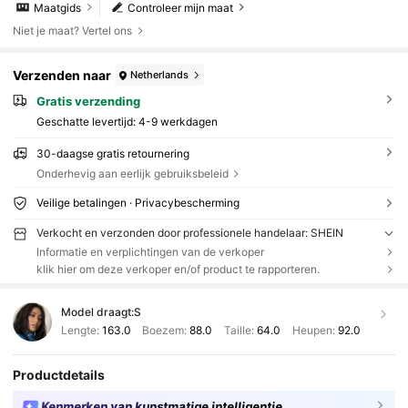
Maatgids
Controleer mijn maat
Niet je maat? Vertel ons
Verzenden naar
Netherlands
Gratis verzending
Geschatte levertijd:
4-9 werkdagen
30-daagse gratis retournering
Onderhevig aan eerlijk gebruiksbeleid
Veilige betalingen · Privacybescherming
Verkocht en verzonden door professionele handelaar: SHEIN
Informatie en verplichtingen van de verkoper
klik hier om deze verkoper en/of product te rapporteren.
Model draagt:
S
Lengte:
163.0
Boezem:
88.0
Taille:
64.0
Heupen:
92.0
Productdetails
Kenmerken van kunstmatige intelligentie