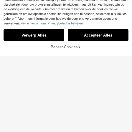
uitschakelen door uw browserinstellingen te wijzigen, maar dit kan van invloed zijn op
de werking van de website. Om meer te weten te komen over de cookies die we
gebruiken en om uw optionele cookie-instellingen aan te passen, selecteert u "Cookies
beheren". Voor meer informatie over hoe we de door ons verzamelde gegevens
verwerken,
klikt u hier om ons Privacybeleid te bekijken.
Verwerp Alles
Accepteer Alles
TOEVOEGEN AAN
Beheer Cookies
SHOP NU
WINKELWAGEN
6
7
MISSGUIDED
MISSGUIDED Flowy Bubble Hem Cr
#Rommelig chic
op Cami Top Met Gerimpelde Neklij
13
CovetEZ Dames zwar
EU Warehouse
.91€
n En Spaghettibandjes Voor Zomer
te casual camisole met ruches aan
12
Vakantie Festival
.49€
de zoom