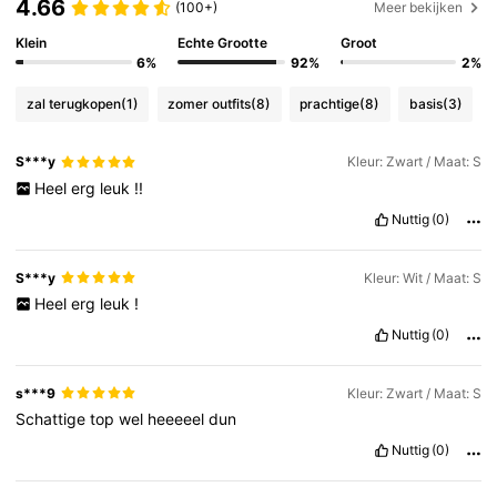
4.66
(100+)
Meer bekijken
213K Volgers
Klein
Echte Grootte
Groot
4.77
6%
92%
2%
zal terugkopen
(1)
zomer outfits
(8)
prachtige
(8)
basis
(3)
213K Volgers
4.77
S***y
Kleur: Zwart / Maat: S
Heel
erg
leuk
!!
213K Volgers
4.77
Nuttig
(0)
213K Volgers
4.77
S***y
Kleur: Wit / Maat: S
Heel
erg
leuk
!
Nuttig
(0)
213K Volgers
4.77
s***9
Kleur: Zwart / Maat: S
Schattige
top
wel
heeeeel
dun
Nuttig
(0)