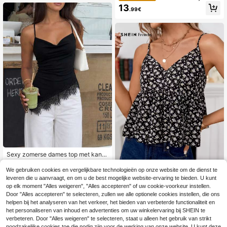
ole voor dames met bloemenprint, p
13
.99€
ailletten en ruches aan de zoom
Sexy zomerse dames top met kante
n patchwork en spaghettibandjes, c
#2 Bestseller
in Kaphals Vrouwen Tops, Blouses & Tee
asual elegante vakantie top met die
We gebruiken cookies en vergelijkbare technologieën op onze website om de dienst te
11
SHEIN Frenchy Boho
EU Warehouse
pe V-hals en spaghettibandjes, zwa
.38€
leveren die u aanvraagt, en om u de best mogelijke website-ervaring te bieden. U kunt
Vrolijke Bloemetjes Tanktop & hem
rte dames top voor terug naar scho
11
op elk moment "Alles weigeren", "Alles accepteren" of uw cookie-voorkeur instellen.
.38€
d Geribd
ol
Door "Alles accepteren" te selecteren, zullen we alle optionele cookies instellen, die ons
helpen bij het analyseren van het verkeer, het bieden van verbeterde functionaliteit en
het personaliseren van inhoud en advertenties om uw winkelervaring bij SHEIN te
verbeteren. Door "Alles weigeren" te selecteren, staat u alleen het gebruik van strikt
noodzakelijke cookies toe die nodig zijn voor de werking van onze website. U kunt deze