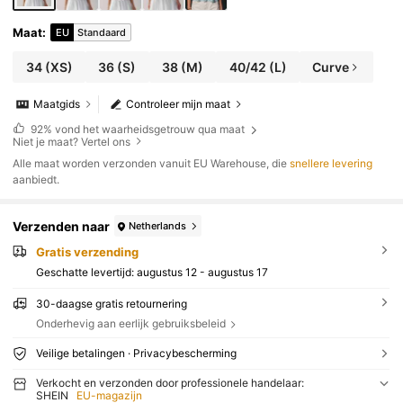
Maat
:
EU
Standaard
34
(XS)
36
(S)
38
(M)
40/42
(L)
Curve
Maatgids
Controleer mijn maat
92%
vond het waarheidsgetrouw qua maat
Niet je maat? Vertel ons
Alle maat worden verzonden vanuit EU Warehouse, die
snellere levering
aanbiedt.
Verzenden naar
Netherlands
Gratis verzending
Geschatte levertijd:
augustus 12 - augustus 17
30-daagse gratis retournering
Onderhevig aan eerlijk gebruiksbeleid
Veilige betalingen · Privacybescherming
Verkocht en verzonden door professionele handelaar:
SHEIN
EU-magazijn