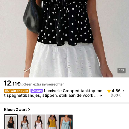
1/6
12
.11€
Geen extra invoerrechten
Lumivelle Cropped tanktop me
4.66
EU Warehouse
t spaghettibandjes, stippen, strik aan de voork
(100+)
ant en ruches aan de zoom, zomer
Kleur: Zwart