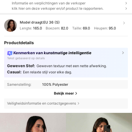
Informatie en verplichtingen van de verkoper
klik hier om deze verkoper en/of product te rapporteren.
Model draagt:
EU 36 (S)
Lengte:
165.0
Boezem:
82.0
Taille:
69.0
Heupen:
95.0
Productdetails
Kenmerken van kunstmatige intelligentie
Tekst gebaseerd op details
Geweven Stof:
Geweven textuur met een nette afwerking.
Casual:
Een relaxte stijl voor elke dag.
Samenstelling:
100% Polyester
Bekijk meer
Veiligheidsinformatie en contactgegevens