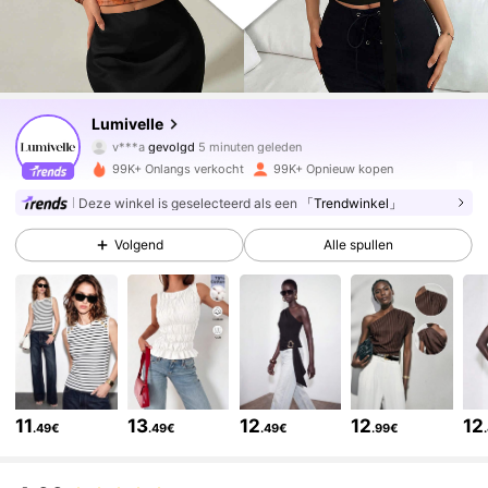
213K Volgers
4.77
Lumivelle
v***a
gevolgd
5 minuten geleden
l***o
is aan het browsen
213K Volgers
4.77
99K+ Onlangs verkocht
99K+ Opnieuw kopen
Deze winkel is geselecteerd als een
「Trendwinkel」
213K Volgers
4.77
Volgend
Alle spullen
213K Volgers
4.77
213K Volgers
4.77
11
13
12
12
12
.49€
.49€
.49€
.99€
213K Volgers
4.77