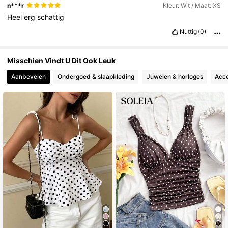
n***r
Kleur: Wit / Maat: XS
Heel
erg
schattig
Nuttig
(0)
Misschien Vindt U Dit Ook Leuk
Aanbevelen
Ondergoed & slaapkleding
Juwelen & horloges
Acce