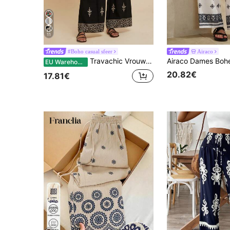
11
#Boho casual sfeer
Airaco
Travachic Vrouwen vakantie plant patroon bloemenprint zwarte wijde broek, losse casual broek, lente & zomer voor vrouwen, strandkleding, Pasen, strand voor vrouwen, voorjaarsvakantie, vakantie vrouwen, concert vrouwen, rave festival, rave, geschikt voor vakantie, afternoon tea, trouwseizoen, strandcruise vakantie, citytrip vakantie, boho vakantie, muziekfestival, strandkleding, Pasen, strand voor vrouwen, elegante broeken voor vrouwen, vakantie, concert vrouwen, tropische vakantie, vakantie, bohemian, voor lente zomer en herfst
EU Warehouse
20.82€
17.81€