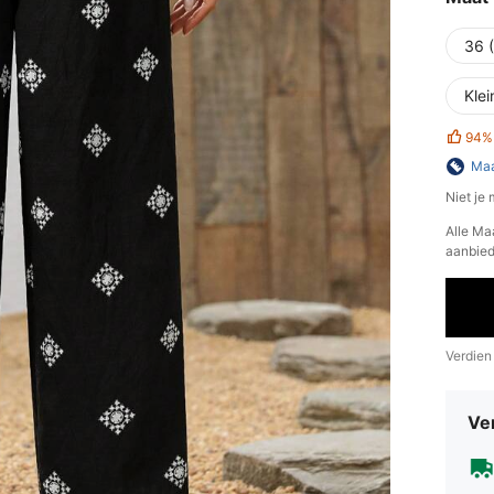
36 
Klei
94%
Maa
Niet je
Alle Ma
aanbied
Verdien
Ve