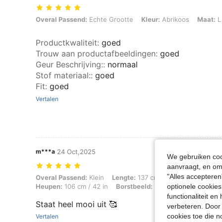
Overal Passend: Echte Grootte, Kleur: Abrikoos, Maat: L
Overal Passend:
Echte Grootte
Kleur:
Abrikoos
Maat:
L
Productkwaliteit
:
goed
Trouw aan productafbeeldingen
:
goed
Geur Beschrijving:
:
normaal
Stof materiaal:
:
goed
Fit
:
goed
Vertalen
m***a
24 Oct,2025
We gebruiken cook
aanvraagt, en om 
"Alles accepteren
Overal Passend: Klein, Lengte: 137 cm / 54 in, Gewicht: 67 kg / 148 l
Overal Passend:
Klein
Lengte:
137 cm / 54 in
Gewicht:
6
Heupen:
106 cm / 42 in
Borstbeeld:
76 cm / 30 in
Kleur:
optionele cookies
functionaliteit e
Staat heel mooi uit 🥰
verbeteren. Door 
cookies toe die n
Vertalen