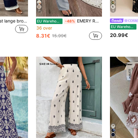
25
5
Dames zomer/herfst lange broek met tailleband en trekkoord, casual vakantiestijl, willekeurige bloemen retro print, niet gepositioneerd
EMERY ROSE Dames denim effect zijplooi taille casual broek
COSM
EU Warehouse
-48%
C
EU Warehouse
36 over
20.99€
8.31€
15.99€