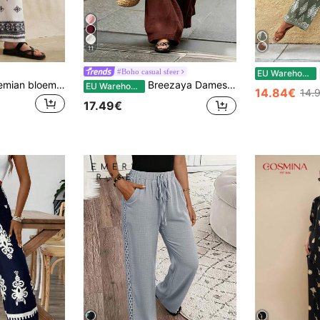
11
#Boho casual sfeer
EU Warehouse
Airaco Dames Bohemian bloemenprint wijde, losse casual broek
Breezaya Dames losse broek met wijde pijpen, elegante Franse stijl effen kleur, zomer, boho, vakantie, feestdag casual veelzijdig woon-werkverkeer dagelijks strand
EU Warehouse
14.84€
14.
17.49€