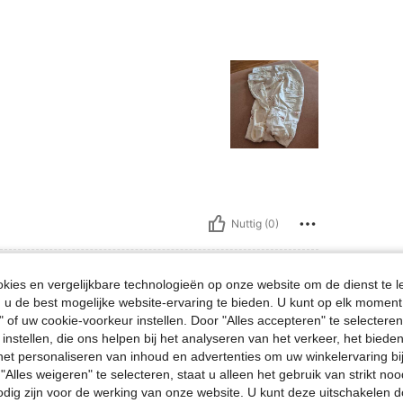
Nuttig (0)
ies en vergelijkbare technologieën op onze website om de dienst te l
u de best mogelijke website-ervaring te bieden. U kunt op elk moment 
" of uw cookie-voorkeur instellen. Door "Alles accepteren" te selecteren,
bs, Taille: 77 cm / 30 in, Heupen: 106 cm / 42 in, Borstbeeld: 76 cm / 30 in, Kleur
7 kg / 148 lbs
Taille:
77 cm / 30 in
Zwart
Maat:
L
 instellen, die ons helpen bij het analyseren van het verkeer, het bied
n het personaliseren van inhoud en advertenties om uw winkelervaring bi
"Alles weigeren" te selecteren, staat u alleen het gebruik van strikt noo
odig zijn voor de werking van onze website. U kunt deze uitschakelen 