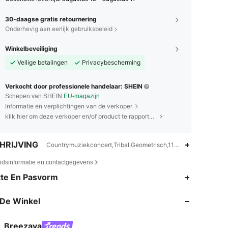
30-daagse gratis retournering
Onderhevig aan eerlijk gebruiksbeleid
Winkelbeveiliging
Veilige betalingen
Privacybescherming
Verkocht door professionele handelaar: SHEIN
Schepen van SHEIN
EU-magazijn
Informatie en verplichtingen van de verkoper
klik hier om deze verkoper en/of product te rapporteren.
HRIJVING
Countrymuziekconcert,Tribal,Geometrisch,11% Polyamide,89% 
eidsinformatie en contactgegevens
4.78
12K
615K
te En Pasvorm
De Winkel
4.78
12K
615K
Breezaya