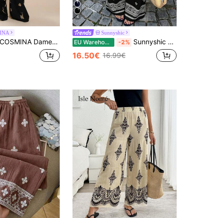
4
INA
Sunnyshic
OSMINA Dames borduurwerk decoratie casual veelzijdige rechte broek voor dagelijks gebruik
Sunnyshic Abrikooskleurige, gewassen bamboe broek met knoopjes, bloemenprint, retrostijl, lage taille, trekkoord, rechte pijpen, wijde pijpen, dames lente/zomer vakantie strand bohemian elegant woon-werkverkeer romantisch casual veelzijdig
EU Warehouse
-2%
16.50€
16.99€