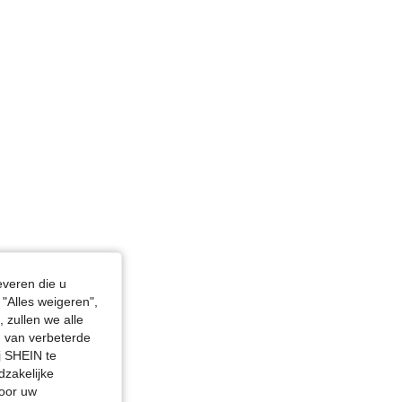
everen die u
"Alles weigeren",
 zullen we alle
: Zwart, Maat: L
en van verbeterde
j SHEIN te
dzakelijke
door uw