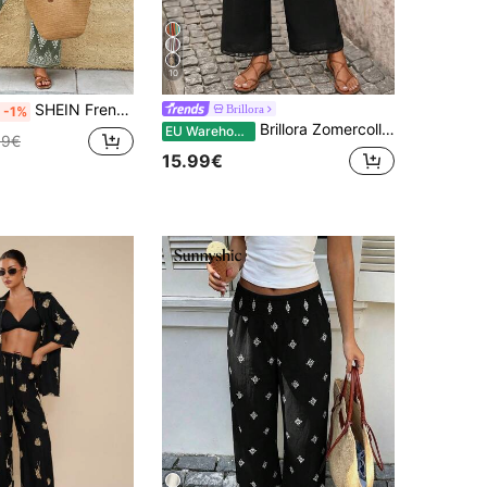
10
SHEIN Frenchy Dames vakantie casual broek met geometrische print en wijde pijpen, lente, zomer, eenvoudige modieuze casual broek, volledig bedrukt met geometrisch patroon, stretchstof, voor vakantie en dagelijks gebruik, zomer voor dames, wintergroen, kerstresort
Brillora
-1%
Brillora Zomercollectie 2026: effen zwarte broek met ruches, trekkoord, hoge taille en wijde pijpen, zakken met geometrische kleurblokken, casual rechte pijpen, veelzijdige, comfortabele, losse pasvorm, afslankende standaardmaat, geschikt voor dagelijks gebruik, woon-werkverkeer, reizen en vakantie.
EU Warehouse
99€
15.99€