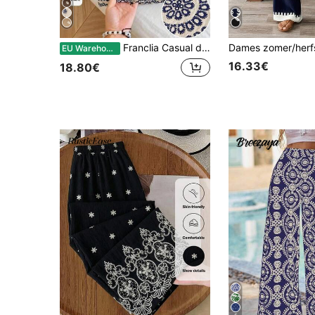
Franclia Casual damesbroek met linnenprint en losse pasvorm, modieus en veelzijdig voor de lente/zomer.
EU Warehouse
16.33€
18.80€