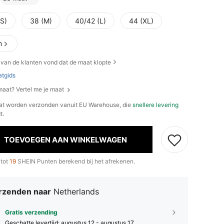
(S)
38 (M)
40/42 (L)
44 (XL)
n
van de klanten vond dat de maat klopte
tgids
 maat? Vertel me je maat
at worden verzonden vanuit EU Warehouse, die
snellere levering
t.
TOEVOEGEN AAN WINKELWAGEN
 tot
19
SHEIN Punten berekend bij het afrekenen.
rzenden naar
Netherlands
Gratis verzending
Geschatte levertijd:
augustus 12 - augustus 17