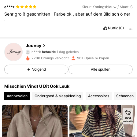
e***r
Kleur: Koningsblauw / Maat: S
Sehr
gro
ß
geschnitten
.
Farbe
ok
,
aber
auf
dem
Bild
sch
ö
ner
.
Nuttig
(0)
Jouncy
81K Volgers
4.79
h***k
betaalde
1 dag geleden
d***a
gevolgd
9 uur geleden
220K Onlangs verkocht
90K Opnieuw kopen
81K Volgers
4.79
Volgend
Alle spullen
Misschien Vindt U Dit Ook Leuk
81K Volgers
4.79
Aanbevelen
Ondergoed & slaapkleding
Accessoires
Schoenen
81K Volgers
4.79
81K Volgers
4.79