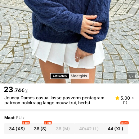
Maatgids
Artikelen
1/7
23
.74€
Jouncy Dames casual losse pasvorm pentagram
5.00
patroon polokraag lange mouw trui, herfst
(1)
Maat
EU
6 left
2 left
8 left
34
(XS)
36
(S)
38
(M)
40/42
(L)
44
(XL)