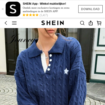
SHEIN App - Winkel makkelijker!
×
Ontdek meer exclusieve kortingen en extra
DOWNLOAD
aanbiedingen in de SHEIN APP!
(5,417)