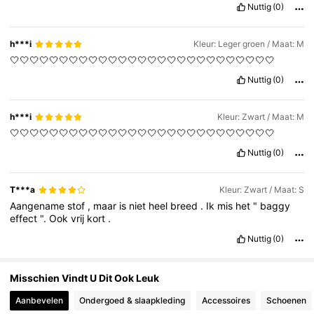
Nuttig
(0)
949K Volgers
4.85
h***i
Kleur: Leger groen / Maat: M
🤍🤍🤍🤍🤍🤍🤍🤍🤍🤍🤍🤍🤍🤍🤍🤍🤍🤍🤍🤍🤍🤍🤍🤍🤍🤍🤍
Nuttig
(0)
949K Volgers
4.85
h***i
Kleur: Zwart / Maat: M
🤍🤍🤍🤍🤍🤍🤍🤍🤍🤍🤍🤍🤍🤍🤍🤍🤍🤍🤍🤍🤍🤍🤍🤍🤍🤍🤍
Nuttig
(0)
T***a
Kleur: Zwart / Maat: S
Aangename
stof
,
maar
is
niet
heel
breed
.
Ik
mis
het
"
baggy
effect
".
Ook
vrij
kort
.
Nuttig
(0)
Misschien Vindt U Dit Ook Leuk
Aanbevelen
Ondergoed & slaapkleding
Accessoires
Schoenen