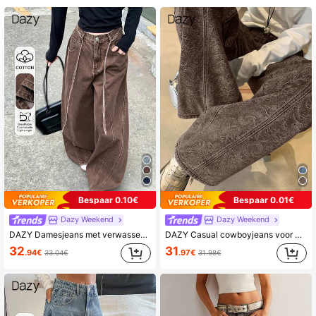
Bespaar 0.10€
Bespaar 0.01€
Dazy Weekend
Dazy Weekend
DAZY Damesjeans met verwassen look en strikdetail, casual streetstyle, herfst/winter
DAZY Casual cowboyjeans voor dames in Koreaanse stijl, gewassen, losse pasvorm, school
32
31
.94€
.97€
33.04€
31.98€