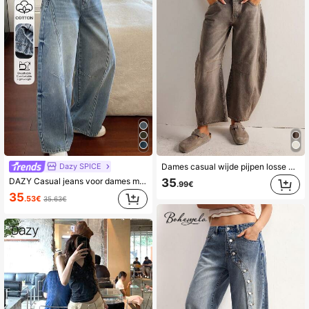
Dazy SPICE
Dames casual wijde pijpen losse patchwork luipaardprint jeans
DAZY Casual jeans voor dames met normale taille, split en rechte pijpen, model Y2K
35
.99€
35
.53€
35.63€