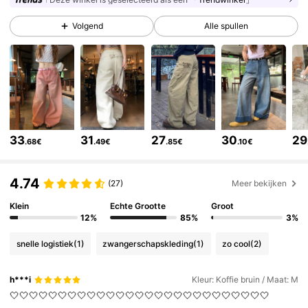
949K Volgers
4.85
Volgend
Alle spullen
949K Volgers
4.85
949K Volgers
4.85
33
31
27
30
29
.68€
.49€
.85€
.10€
949K Volgers
4.85
4.74
(27)
Meer bekijken
949K Volgers
4.85
Klein
Echte Grootte
Groot
12%
85%
3%
snelle logistiek
(1)
zwangerschapskleding
(1)
zo cool
(2)
949K Volgers
4.85
h***i
Kleur: Koffie bruin / Maat: M
🤍🤍🤍🤍🤍🤍🤍🤍🤍🤍🤍🤍🤍🤍🤍🤍🤍🤍🤍🤍🤍🤍🤍🤍🤍🤍🤍
949K Volgers
4.85