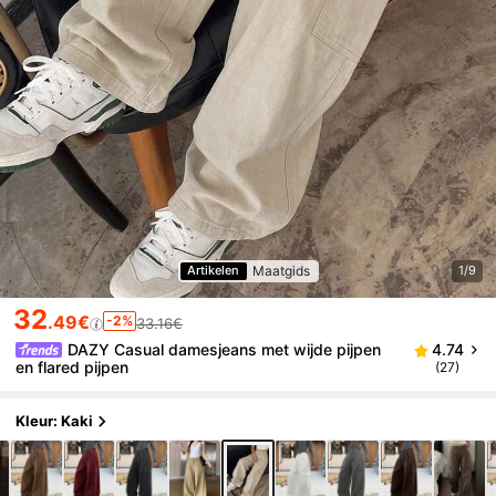
Maatgids
Artikelen
1/9
32
.49€
-2%
33.16€
DAZY Casual damesjeans met wijde pijpen
4.74
en flared pijpen
(27)
Kleur: Kaki