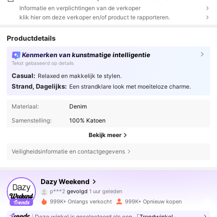
Informatie en verplichtingen van de verkoper
klik hier om deze verkoper en/of product te rapporteren.
Productdetails
Kenmerken van kunstmatige intelligentie
Tekst gebaseerd op details
Casual:
Relaxed en makkelijk te stylen.
Strand, Dagelijks:
Een strandklare look met moeiteloze charme.
Materiaal:
Denim
Samenstelling:
100% Katoen
Bekijk meer
Veiligheidsinformatie en contactgegevens
949K Volgers
4.85
Dazy Weekend
p***2
gevolgd
1 uur geleden
c***7
is aan het browsen
949K Volgers
4.85
999K+ Onlangs verkocht
999K+ Opnieuw kopen
Deze winkel is geselecteerd als een
「Trendwinkel」