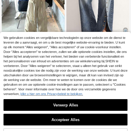
We gebruiken cookies en vergelijkbare technologieën op onze website om de dienst te
leveren die u aanvraagt, en om u de best mogelijke website-ervaring te bieden. U kunt
Bohemela
op elk moment "Alles weigeren", "Alles accepteren" of uw cookie-voorkeur instellen.
Dazy Weekend
Bohemela Dames casual geweven denim broek voor lente/zomer met metalen knoopdetails voor een gedurfde, retro-geïnspireerde afwerking. Eenvoudig te stylen van dag tot nacht - combineer met een baby tee, korsettop of losse blouse voor moeiteloze street, Y2K en festival-ready looks. Perfect voor dagelijkse uitjes, muziekfestivals, feesten, streetwear styling, vakanties, countryconcerten en concertavonden.
Door "Alles accepteren" te selecteren, zullen we alle optionele cookies instellen, die ons
DAZY Modieuze casual damesjeans met wijde pijpen in effen kleur
36
helpen bij het analyseren van het verkeer, het bieden van verbeterde functionaliteit en
.85€
het personaliseren van inhoud en advertenties om uw winkelervaring bij SHEIN te
44
.99€
verbeteren. Door "Alles weigeren" te selecteren, staat u alleen het gebruik van strikt
noodzakelijke cookies toe die nodig zijn voor de werking van onze website. U kunt deze
uitschakelen door uw browserinstellingen te wijzigen, maar dit kan van invloed zijn op
de werking van de website. Om meer te weten te komen over de cookies die we
gebruiken en om uw optionele cookie-instellingen aan te passen, selecteert u "Cookies
beheren". Voor meer informatie over hoe we de door ons verzamelde gegevens
verwerken,
klikt u hier om ons Privacybeleid te bekijken.
Verwerp Alles
Accepteer Alles