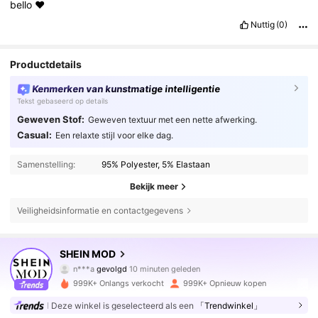
bello
❤️
Nuttig
(0)
Productdetails
Kenmerken van kunstmatige intelligentie
Tekst gebaseerd op details
Geweven Stof:
Geweven textuur met een nette afwerking.
Casual:
Een relaxte stijl voor elke dag.
Samenstelling:
95% Polyester, 5% Elastaan
Bekijk meer
Veiligheidsinformatie en contactgegevens
3.3M Volgers
4.82
SHEIN MOD
n***a
gevolgd
10 minuten geleden
3***1
is aan het browsen
999K+ Onlangs verkocht
999K+ Opnieuw kopen
3.3M Volgers
4.82
Deze winkel is geselecteerd als een
「Trendwinkel」