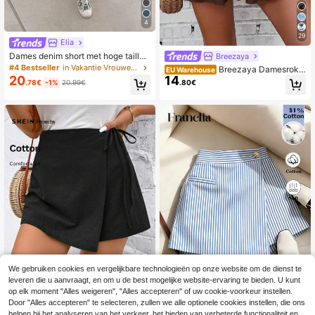
4
29
Elia
Dames denim short met hoge taille,
Breezaya
losse uitlopende pasvorm en zakke
#4 Bestseller
in Vakantie Vrouwen Shorts
Breezaya Damesrokje
EU Warehouse
n, zomer, casual voor elke dag
20
14
met effen tailleband en ruches aan
.78€
-1%
20.99€
.80€
de zoom, vakantiestijl
We gebruiken cookies en vergelijkbare technologieën op onze website om de dienst te
leveren die u aanvraagt, en om u de best mogelijke website-ervaring te bieden. U kunt
op elk moment "Alles weigeren", "Alles accepteren" of uw cookie-voorkeur instellen.
9
9
Door "Alles accepteren" te selecteren, zullen we alle optionele cookies instellen, die ons
helpen bij het analyseren van het verkeer, het bieden van verbeterde functionaliteit en