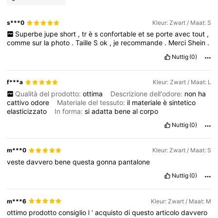
s***0
Kleur: Zwart / Maat: S
Superbe
jupe
short
,
tr
è
s
confortable
et
se
porte
avec
tout
,
comme
sur
la
photo
.
Taille
S
ok
,
je
recommande
.
Merci
Shein
.
Nuttig
(0)
f***a
Kleur: Zwart / Maat: L
Qualità del prodotto:
ottima
Descrizione dell'odore:
non
ha
cattivo
odore
Materiale del tessuto:
il
materiale
è
sintetico
elasticizzato
In forma:
si
adatta
bene
al
corpo
Nuttig
(0)
m***0
Kleur: Zwart / Maat: S
veste
davvero
bene
questa
gonna
pantalone
Nuttig
(0)
m***6
Kleur: Zwart / Maat: M
ottimo
prodotto
consiglio
l
'
acquisto
di
questo
articolo
davvero