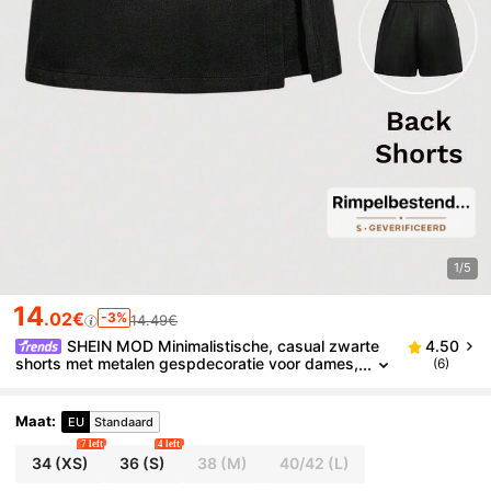
1/5
14
.02€
-3%
14.49€
SHEIN MOD Minimalistische, casual zwarte
4.50
shorts met metalen gespdecoratie voor dames,
(6)
veelzijdig voor woon-werkverkeer
Maat
:
EU
Standaard
7 left
4 left
34
(XS)
36
(S)
38
(M)
40/42
(L)