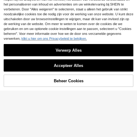
SHEIN Frenchy Solide
SHEIN Franclia Casua
EU Warehouse
EU Warehouse
13
12
knoop zijwikkel strik wikkel mini sk
l damesrokje met asymmetrische zo
het personaliseren van inhoud en advertenties om uw winkelervaring bij SHEIN te
.36€
.99€
ort zwart zomer
om en strepen, zomer
verbeteren. Door "Alles weigeren" te selecteren, staat u alleen het gebruik van strikt
noodzakelijke cookies toe die nodig zijn voor de werking van onze website. U kunt deze
uitschakelen door uw browserinstellingen te wijzigen, maar dit kan van invloed zijn op
de werking van de website. Om meer te weten te komen over de cookies die we
gebruiken en om uw optionele cookie-instellingen aan te passen, selecteert u "Cookies
beheren". Voor meer informatie over hoe we de door ons verzamelde gegevens
verwerken,
klikt u hier om ons Privacybeleid te bekijken.
Verwerp Alles
Accepteer Alles
Beheer Cookies
TOEVOEGEN AAN WINKELWAGEN
21
Poéselle
#Sportieve sets
SHEIN X ITS MICH Po
Sirith Effen geplooide
EU Warehouse
EU Warehouse
13
éselle Comfortabele damesshorts in
rok
#3 Bestseller
in Rechte benen Vrouwen Shorts
.49€
effen kleur met kanten afwerking
14
.77€