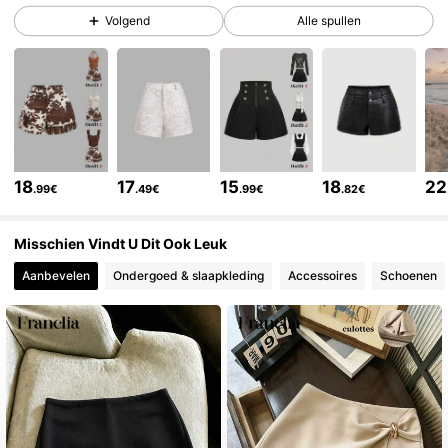
Volgend
Alle spullen
3.3M Volgers
4.82
3.3M Volgers
4.82
3.3M Volgers
4.82
18
17
15
18
22
.99€
.49€
.99€
.82€
3.3M Volgers
4.82
Misschien Vindt U Dit Ook Leuk
Aanbevelen
Ondergoed & slaapkleding
Accessoires
Schoenen
3.3M Volgers
4.82
3.3M Volgers
4.82
3.3M Volgers
4.82