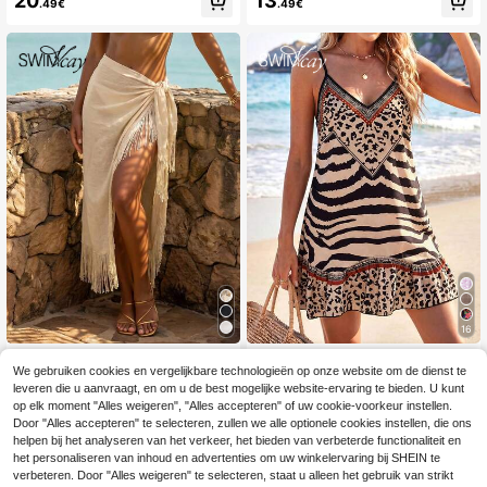
20
13
.49€
.49€
ng in contrasterende kleuren, V-hal
de voorkant
s, modieus, casual en sexy badpak
uit één stuk, perfect voor een vaka
ntie.
16
#Riviera Romantiek
Swim Vcay
We gebruiken cookies en vergelijkbare technologieën op onze website om de dienst te
Swim Vcay Dames effen kleur rok
Swim Vcay Nieuwe jurk met luipaar
leveren die u aanvraagt, en om u de best mogelijke website-ervaring te bieden. U kunt
met kwastjesontwerp en split, casu
dprint en spaghettibandjes, perfect
13
13
op elk moment "Alles weigeren", "Alles accepteren" of uw cookie-voorkeur instellen.
.99€
.99€
al vakantie cover-up
als strandjurk of strandoutfit voor d
Door "Alles accepteren" te selecteren, zullen we alle optionele cookies instellen, die ons
ames. Elegante jurk, ideaal voor Pa
sen, als casual jurk, feestjurk of jurk
helpen bij het analyseren van het verkeer, het bieden van verbeterde functionaliteit en
voor op het platteland. Geschikt vo
het personaliseren van inhoud en advertenties om uw winkelervaring bij SHEIN te
or een zomerse stranddag.
verbeteren. Door "Alles weigeren" te selecteren, staat u alleen het gebruik van strikt