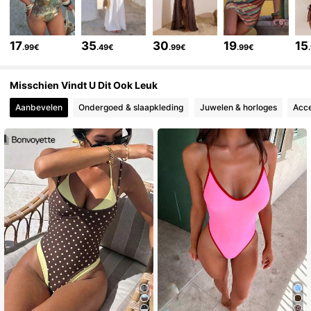
572K Volgers
4.78
17
35
30
19
15
.99€
.49€
.99€
.99€
572K Volgers
4.78
Misschien Vindt U Dit Ook Leuk
Aanbevelen
Ondergoed & slaapkleding
Juwelen & horloges
Acce
572K Volgers
4.78
572K Volgers
4.78
572K Volgers
4.78
572K Volgers
4.78
572K Volgers
4.78