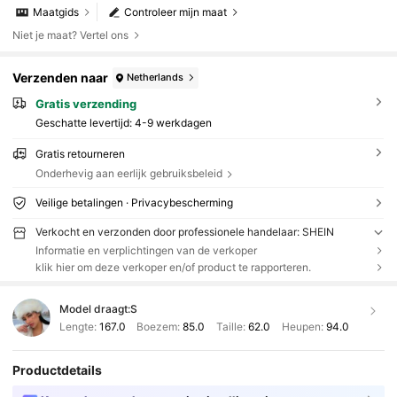
Maatgids
Controleer mijn maat
Niet je maat? Vertel ons
Verzenden naar
Netherlands
Gratis verzending
Geschatte levertijd:
4-9 werkdagen
Gratis retourneren
Onderhevig aan eerlijk gebruiksbeleid
Veilige betalingen · Privacybescherming
Verkocht en verzonden door professionele handelaar: SHEIN
Informatie en verplichtingen van de verkoper
klik hier om deze verkoper en/of product te rapporteren.
Model draagt:
S
Lengte:
167.0
Boezem:
85.0
Taille:
62.0
Heupen:
94.0
Productdetails