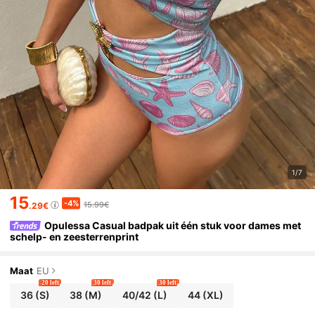
1/7
15
-4%
15.99€
.29€
Opulessa Casual badpak uit één stuk voor dames met
schelp- en zeesterrenprint
Maat
EU
20 left
30 left
30 left
36
(S)
38
(M)
40/42
(L)
44
(XL)