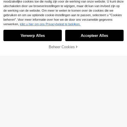
noodzakelijke cookies toe die nodig zijn voor de werking van onze website. U kunt deze
uitschakelen door uw browserinstellingen te wijzigen, maar dit kan van invloed zijn op
de werking van de website. Om meer te weten te komen over de cookies die we
gebruiken en om uw optionele cookie-instellingen aan te passen, selecteert u "Cookies
beheren". Voor meer informatie over hoe we de door ons verzamelde gegevens
verwerken,
klikt u hier om ons Privacybeleid te bekijken.
Verwerp Alles
Accepteer Alles
Beheer Cookies
TOEVOEGEN AAN WINKELWAGEN
7
Opulessa
Bonvoyette
Opulessa Casual damesbroek met t
Bonvoyette Nieuw lente/zomer 202
rekkoord in de taille en wijde pijpen,
6 dames badpak uit één stuk met pr
36 over
13
.36€
13.49€
effen kleur, geschikt als cover-up
int, elegante casual badkleding set
15
voor strandvakantie
.83€
-1%
15.99€