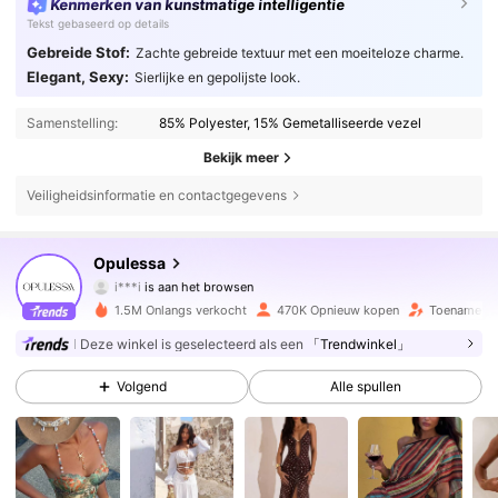
Kenmerken van kunstmatige intelligentie
Tekst gebaseerd op details
Gebreide Stof:
Zachte gebreide textuur met een moeiteloze charme.
Elegant, Sexy:
Sierlijke en gepolijste look.
Samenstelling:
85% Polyester, 15% Gemetalliseerde vezel
Bekijk meer
Veiligheidsinformatie en contactgegevens
572K Volgers
4.78
Opulessa
i***i
is aan het browsen
572K Volgers
4.78
1.5M Onlangs verkocht
470K Opnieuw kopen
Toename va
Deze winkel is geselecteerd als een
「Trendwinkel」
572K Volgers
4.78
Volgend
Alle spullen
572K Volgers
4.78