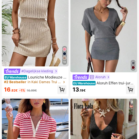
18
#Dagelijkse kleding
Louniche Modieuze tr
Aloruh
EU Warehouse
ui-jurk met V-hals en holle haakblo
#2 Bestseller
in Kaki Dames Trui Jurken
Aloruh Effen trui-jurk
EU Warehouse
emmotief voor dames
met vleermuismouwen
16
13
.82€
-1%
16.99€
.19€