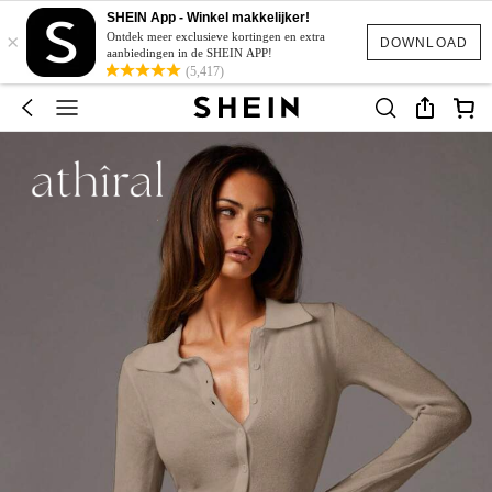
SHEIN App - Winkel makkelijker!
×
Ontdek meer exclusieve kortingen en extra
DOWNLOAD
aanbiedingen in de SHEIN APP!
(5,417)