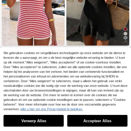
21
Schattige gestreepte
Flora Isola
EU Warehouse
We gebruiken cookies en vergelijkbare technologieën op onze website om de dienst te
gebreide damesjumpsuit met korte
20
Flora Isola Flora Isola
EU Warehouse
.89€
mouwen, kraag en contrasterende
leveren die u aanvraagt, en om u de best mogelijke website-ervaring te bieden. U kunt
Mouwloze gebreide jurk met V-hals
17
kleurdecoratie, medium stretch, rod
op elk moment "Alles weigeren", "Alles accepteren" of uw cookie-voorkeur instellen.
.76€
en open rug voor de lente/zomer, ca
e zomerromper
Door "Alles accepteren" te selecteren, zullen we alle optionele cookies instellen, die ons
sual strandvakantiestijl voor dames
helpen bij het analyseren van het verkeer, het bieden van verbeterde functionaliteit en
het personaliseren van inhoud en advertenties om uw winkelervaring bij SHEIN te
verbeteren. Door "Alles weigeren" te selecteren, staat u alleen het gebruik van strikt
noodzakelijke cookies toe die nodig zijn voor de werking van onze website. U kunt deze
uitschakelen door uw browserinstellingen te wijzigen, maar dit kan van invloed zijn op
de werking van de website. Om meer te weten te komen over de cookies die we
gebruiken en om uw optionele cookie-instellingen aan te passen, selecteert u "Cookies
beheren". Voor meer informatie over hoe we de door ons verzamelde gegevens
verwerken,
klikt u hier om ons Privacybeleid te bekijken.
Verwerp Alles
Accepteer Alles