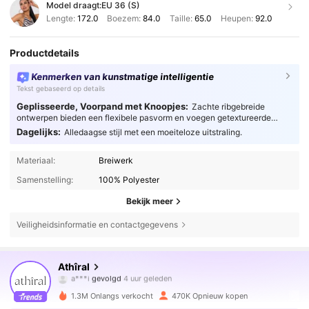
Model draagt:
EU 36 (S)
Lengte:
172.0
Boezem:
84.0
Taille:
65.0
Heupen:
92.0
Productdetails
Kenmerken van kunstmatige intelligentie
Tekst gebaseerd op details
Geplisseerde, Voorpand met Knoopjes:
Zachte ribgebreide
ontwerpen bieden een flexibele pasvorm en voegen getextureerde
details toe om je dagelijkse look te verrijken met ongeëvenaard
Dagelijks:
Alledaagse stijl met een moeiteloze uitstraling.
comfort.
Materiaal:
Breiwerk
Samenstelling:
100% Polyester
Bekijk meer
Veiligheidsinformatie en contactgegevens
567K Volgers
4.78
Athîral
m***1
is aan het browsen
567K Volgers
4.78
1.3M Onlangs verkocht
470K Opnieuw kopen