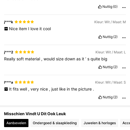
Nuttig
(0)
567K Volgers
4.78
j***k
Kleur: Wit / Maat: M
Nice
item
I
love
it
cool
Nuttig
(2)
567K Volgers
4.78
j***2
Kleur: Wit / Maat: L
Really
soft
material
,
would
size
down
as
it
’
s
quite
big
Nuttig
(2)
l***a
Kleur: Wit / Maat: S
It
fits
well
,
very
nice
,
just
like
in
the
picture
.
Nuttig
(2)
Misschien Vindt U Dit Ook Leuk
Aanbevelen
Ondergoed & slaapkleding
Juwelen & horloges
Acce