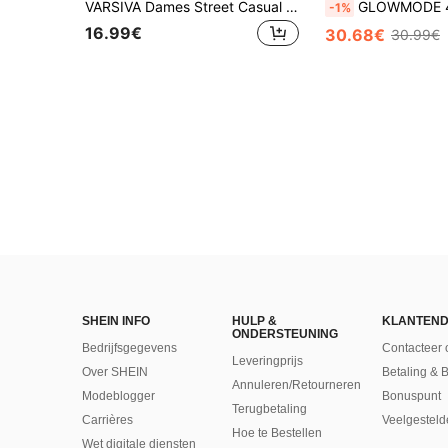
VARSIVA Dames Street Casual Sportshort met trekkoord in taille, contrasterende kleur en zakken
GLOWMODE 4,5 inch VitalSwift Fast Moves Lichtgewicht Sneldrogende Stretchstof Geurcontrole Short
-1%
16.99€
30.68€
30.99€
SHEIN INFO
HULP &
KLANTEND
ONDERSTEUNING
Bedrijfsgegevens
Contacteer 
Leveringprijs
Over SHEIN
Betaling & 
Annuleren/Retourneren
Modeblogger
Bonuspunt
Terugbetaling
Carrières
Veelgesteld
Hoe te Bestellen
Wet digitale diensten