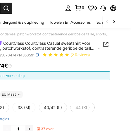
0
0
nden. Press Enter to select.
ndergoed & slaapkleding
Juwelen En Accessoires
Schoonheid & gezo
CourtClass CourtClass Casual sweatshirt voor dames, patchworkstof, contrasterende geribbelde taille, shorts, geschikt voor sport, tennis en dagelijks gebruik.
CourtClass CourtClass Casual sweatshirt voor
 patchworkstof, contrasterende geribbelde taille,
, geschikt voor sport, tennis en dagelijks gebruik.
t25070474714850591
(2 Reviews)
74€
ICE AND AVAILABILITY
atis verzending
EU Maat
(S)
38 (M)
40/42 (L)
44 (XL)
tgids
37 over