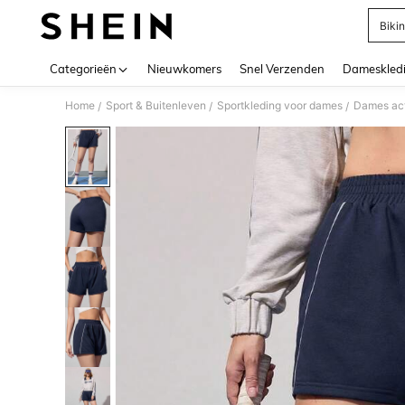
Bikin
Use up 
Categorieën
Nieuwkomers
Snel Verzenden
Dameskled
Home
Sport & Buitenleven
Sportkleding voor dames
Dames act
/
/
/