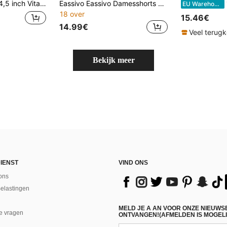
s met zijsplitten en ritssluiting Zakken Training Tennis Hardlopen Workout Gymkleding
Eassivo Eassivo Damesshorts met hoge taille, losvallend en casual, perfect voor de zomer.
1
EU Warehouse
18 over
15.46€
14.99€
Veel terug
Bekijk meer
IENST
VIND ONS
ons
Belastingen
MELD JE A AN VOOR ONZE NIEUWS
e vragen
ONTVANGEN!(AFMELDEN IS MOGELI