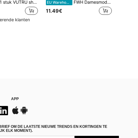
 stuk VUTRU shorts met elastische tailleband en zakken, lichtgewicht, geschikt voor yogastudio, fitness en zomersporten.
FWH Damesmode Elastische Casual Elegante Sport Fitness Shorts - Lente/Zomer Veelzijdige Retro Minimalistische Slanke Hoge Taille Comfortabele Hardloop Street Style All-Match Verbeterde Versie (Met Zakken/Sexy Billen-Lifting Perzik Billen Yoga Shorts) Elegante Retro Sport Shorts | Lente/Zomer Veelzijdige All-Match Verbeterde Versie, Hoge Taille Elastisch Ontwerp, Minimalistische Slanke Pasvorm, Comfortabele Fit. Sexy Billen-Lifting Snit, Met Praktische Zakken
EU Warehouse
11.49€
kerende klanten
APP
BRIEF OM DE LAATSTE NIEUWE TRENDS EN KORTINGEN TE
JK ELK MOMENT).