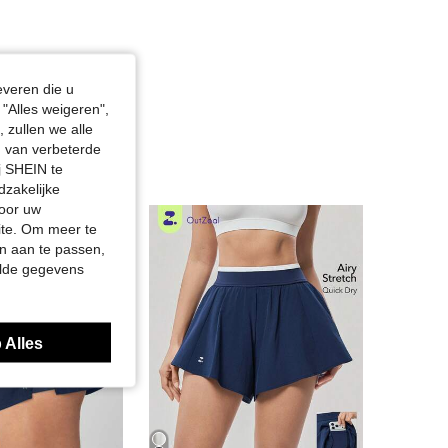
everen die u
"Alles weigeren",
 zullen we alle
en van verbeterde
j SHEIN te
dzakelijke
door uw
site. Om meer te
n aan te passen,
elde gegevens
 Alles