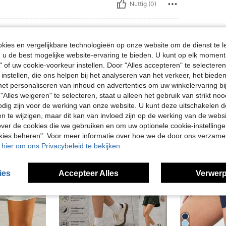
Nuttig (0)
ies en vergelijkbare technologieën op onze website om de dienst te l
u de best mogelijke website-ervaring te bieden. U kunt op elk moment 
" of uw cookie-voorkeur instellen. Door "Alles accepteren" te selecteren,
 instellen, die ons helpen bij het analyseren van het verkeer, het bied
n het personaliseren van inhoud en advertenties om uw winkelervaring bi
"Alles weigeren" te selecteren, staat u alleen het gebruik van strikt noo
odig zijn voor de werking van onze website. U kunt deze uitschakelen 
en te wijzigen, maar dit kan van invloed zijn op de werking van de web
ver de cookies die we gebruiken en om uw optionele cookie-instellinge
okies beheren". Voor meer informatie over hoe we de door ons verzam
u hier om ons Privacybeleid te bekijken.
ies
Accepteer Alles
Verwerp