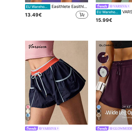
Easithlete Easithlete Dames Color Block Rolled Zoom Casual Sport Shorts Voor De Zomer Dames Sweat Short, Gym Short, Biker Short
VARSIVA
EU Warehouse
VARSIVA Dames zomermode 
EU Warehouse
13.49€
15.99€
4
5
VARSIVA
GLOWMOD