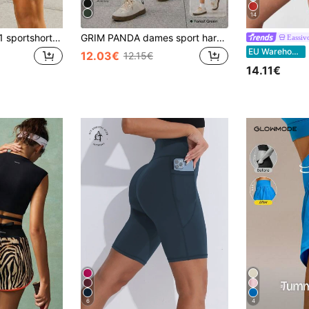
14
GRIM PANDA 2-in-1 sportshort voor dames met ingebouwde voering, sneldrogend, lichtgewicht, zomerse yoga-, hardloop-, jog-, fitness- en trainingsshort, casual atletische short
GRIM PANDA dames sport hardloopshort, sneldrogende elastische tailleband met zakken, gym yoga workout, outdoor training fitnesskleding, hoge taille
Eassiv
Ea
EU Warehouse
12.03€
12.15€
14.11€
6
4