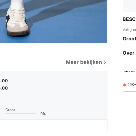
BESC
Veiligh
Groot
Over 
Meer bekijken
5.00
99K+
5.00
Groot
0%