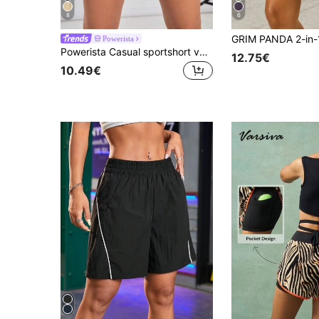
8
6
Powerista
Powerista Casual sportshort voor dames in effen kleur met trekkoord in de taille en zakken
12.75€
10.49€