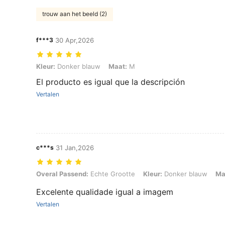
trouw aan het beeld (2)
f***3
30 Apr,2026
Kleur: Donker blauw, Maat: M
Kleur:
Donker blauw
Maat:
M
El producto es igual que la descripción
Vertalen
c***s
31 Jan,2026
Overal Passend: Echte Grootte, Kleur: Donker blauw, Maat: S
Overal Passend:
Echte Grootte
Kleur:
Donker blauw
Ma
Excelente qualidade igual a imagem
Vertalen