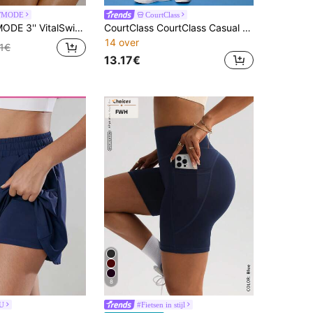
WMODE
CourtClass
ldrogende Rekbare Geurcontrole Naadloze Shorts met Omgeslagen Taille Training Tennis Hardlopen Workout Gymkleding
CourtClass CourtClass Casual grafische hoodie voor dames met zakken, losse cropped sweater en bijpassende relaxte sportbroek, geschikt voor training, tennis en dagelijks gebruik
14 over
71€
13.17€
8
U
#Fietsen in stijl