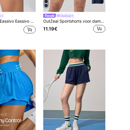
o
OutZeal
ssivo Eassivo Dames Zomer Vochtafvoerende Compressie Shorts Met Interne Shorts, Comfortabel Voor Hardlopen, Yoga, Anti-SchuurplekkenVrouwen Zweetshort, Gymshort, Bikershort Comfortabele Short
OutZeal Sportshorts voor dames, effen kleur, zomer, lente, tennis, hardlopen, ingebouwde shorts, kleurblokken, zwierige zomen, actieve broek.
11.19€