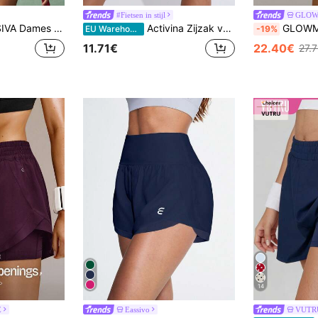
#Fietsen in stijl
GLO
allover print elastische taille sportshorts workout short
Activina Zijzak voor telefoon Sportshorts Rekbare shorts Bikershorts Spandex short
GLOWMODE 3'' VitalSwift Miles Ahead Lichtgewicht Sne
EU Warehouse
-19%
11.71€
22.40€
27.
14
E
Eassivo
VUTR