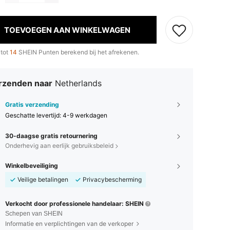
TOEVOEGEN AAN WINKELWAGEN
 tot
14
SHEIN Punten berekend bij het afrekenen.
rzenden naar
Netherlands
Gratis verzending
Geschatte levertijd:
4-9 werkdagen
30-daagse gratis retournering
Onderhevig aan eerlijk gebruiksbeleid
Winkelbeveiliging
Veilige betalingen
Privacybescherming
Verkocht door professionele handelaar: SHEIN
Schepen van SHEIN
Informatie en verplichtingen van de verkoper