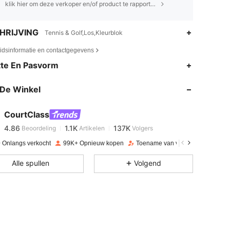
klik hier om deze verkoper en/of product te rapporteren.
HRIJVING
Tennis & Golf,Los,Kleurblok
eidsinformatie en contactgegevens
te En Pasvorm
4.86
1.1K
137K
De Winkel
4.86
1.1K
137K
CourtClass
4.86
1.1K
137K
Beoordeling
Artikelen
Volgers
p***s
betaalde
1 dag geleden
 Onlangs verkocht
99K+ Opnieuw kopen
Toename van volgers 12%
4.86
1.1K
137K
Alle spullen
Volgend
4.86
1.1K
137K
4.86
1.1K
137K