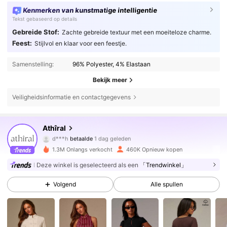
Kenmerken van kunstmatige intelligentie
Tekst gebaseerd op details
Gebreide Stof:
Zachte gebreide textuur met een moeiteloze charme.
Feest:
Stijlvol en klaar voor een feestje.
Samenstelling:
96% Polyester, 4% Elastaan
Bekijk meer
Veiligheidsinformatie en contactgegevens
566K Volgers
4.78
Athîral
d***h
betaalde
1 dag geleden
j***9
gevolgd
30 minuten geleden
1.3M Onlangs verkocht
460K Opnieuw kopen
566K Volgers
4.78
Deze winkel is geselecteerd als een
「Trendwinkel」
Volgend
Alle spullen
566K Volgers
4.78