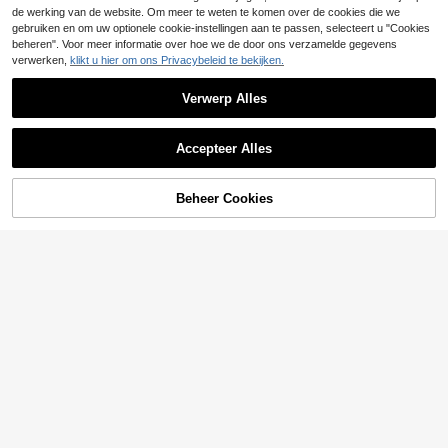
de werking van de website. Om meer te weten te komen over de cookies die we
gebruiken en om uw optionele cookie-instellingen aan te passen, selecteert u "Cookies
beheren". Voor meer informatie over hoe we de door ons verzamelde gegevens
verwerken,
klikt u hier om ons Privacybeleid te bekijken.
Verwerp Alles
Accepteer Alles
TOEVOEGEN AAN
Beheer Cookies
SHOP NU
WINKELWAGEN
9
NOIRLYN
NOIRLYN Dames Zom
EU Warehouse
er Y2K Sexy Meisje Voorzijde Knoo
13
CAJUNI
.49€
pkraag Zonder Kraag Mouwloos Ro
CAJUNI Dames 3D bloemen decora
ndhals T-shirt
tie casual veelzijdige alledaagse uit
13
.36€
13.49€
stapjes camisole top