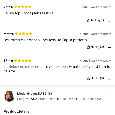
k***4
Kleur: Zwart / Maat: M
Leuke
top
voor
tijdens
festival
Nuttig
(1)
m***o
Kleur: Zwart / Maat: M
Bellissimo
e
luccicoso
,
bel
tessuto
Taglia
perfetta
Nuttig
(0)
S***u
Kleur: Zwart / Maat: M
Tuotekuvien mukainen:
I
love
this
top
.
Great
quality
and
true
to
its
size
.
Nuttig
(0)
Model draagt:
EU 36 (S)
Lengte:
173.0
Boezem:
81.5
Taille:
63.0
Heupen:
86.0
Productdetails