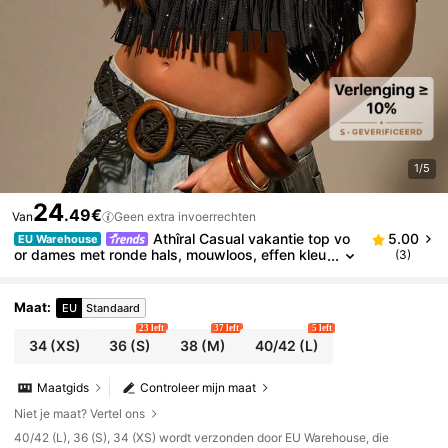
1/5
24
.49€
Van
Geen extra invoerrechten
Athîral Casual vakantie top vo
5.00
EU Warehouse
or dames met ronde hals, mouwloos, effen kleu
(3)
r, kwastjes, streetwear, glinsterende kwastjes t
op, date party
Maat
:
EU
Standaard
23 left
37 left
5 left
34
(XS)
36
(S)
38
(M)
40/42
(L)
Maatgids
Controleer mijn maat
Niet je maat? Vertel ons
​40/42 (L), 36 (S), 34 (XS) wordt verzonden door EU Warehouse, die