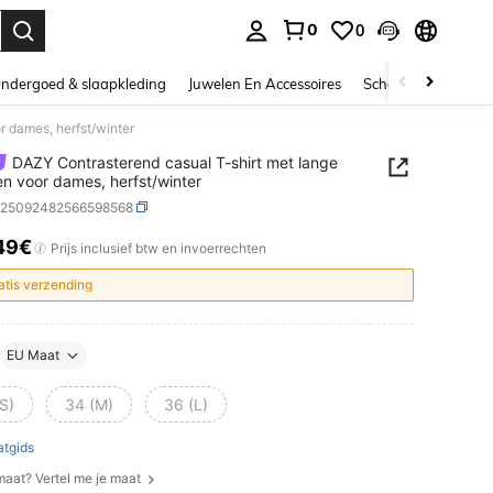
0
0
nden. Press Enter to select.
ndergoed & slaapkleding
Juwelen En Accessoires
Schoonheid & gezo
 dames, herfst/winter
DAZY Contrasterend casual T-shirt met lange
 voor dames, herfst/winter
z25092482566598568
49€
ICE AND AVAILABILITY
Prijs inclusief btw en invoerrechten
atis verzending
EU Maat
S)
34 (M)
36 (L)
tgids
 maat? Vertel me je maat