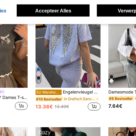
ies
Accepteer Alles
Verwerp
10
Engelenvleugel met pailletten geborduurd uitgaansfeest, Y2K zomer, vakantie & strand, casual dames T-shirt met ronde hals en korte mouwen in het wit
d
EU Warehouse
print, strik en ruches, ronde hals en korte mouwen, zomerse grafische tee
#8 Bestseller
in Grafisch Eenvoudige casual T-shirts
#10 Bestseller
7.64€
13.36€
13.49€