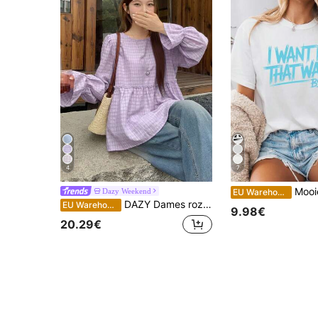
4
7
Mooie zomerse tops voor dames, T-shirt v
Dazy Weekend
EU Warehouse
DAZY Dames roze ronde hals A-lijn blouse met uitlopende mouwen en lange mouwen
EU Warehouse
9.98€
20.29€