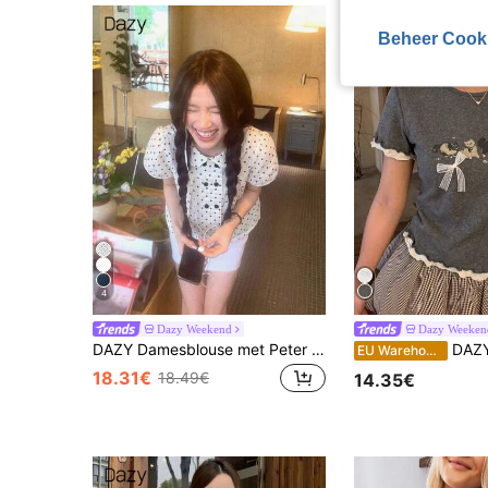
Beheer Cook
4
Dazy Weekend
Dazy Weeken
DAZY Damesblouse met Peter Pan-kraag, geruit, casual, Koreaanse stijl, preppy, zomer
DAZY Dames T-shirt met cartoon
EU Warehouse
18.31€
18.49€
14.35€