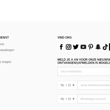
IENST
VIND ONS
ons
Belastingen
MELD JE A AN VOOR ONZE NIEUWS
e vragen
ONTVANGEN!(AFMELDEN IS MOGELI
NL + 31
NL + 31