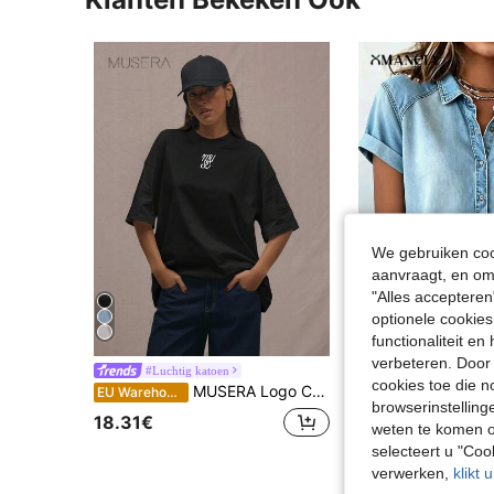
We gebruiken cook
aanvraagt, en om 
"Alles accepteren
optionele cookies
5
functionaliteit e
verbeteren. Door 
#Luchtig katoen
Omancia
cookies toe die n
MUSERA Logo Crew Neck Oversized T-shirt Casual Luchthaven Vakantie Terug naar School Elegant Lente Zomer
Omancia Damesoverhemd met 
EU Warehouse
EU Warehouse
browserinstelling
18.31€
16.49€
weten te komen o
selecteert u "Co
verwerken,
klikt 