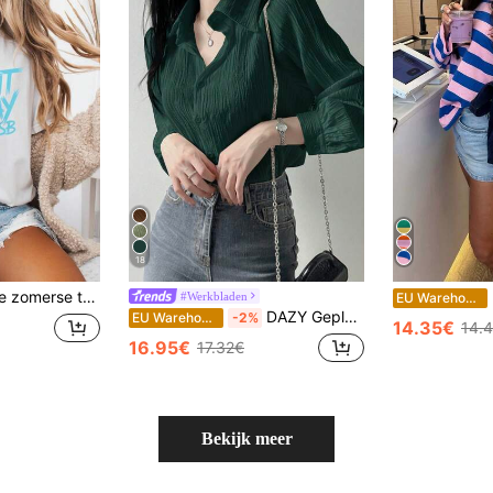
18
oor dames en heren 2026 popmuziek Bring Memory Back, Bring Memory Back, Backstreet Band, BS
P
#Werkbladen
EU Warehouse
DAZY Geplooide effen blouse met revers, olijfgroen, lente/zomer/herfst, herfst, dameskleding, top met lange mouwen
EU Warehouse
-2%
14.35€
14.
16.95€
17.32€
Bekijk meer