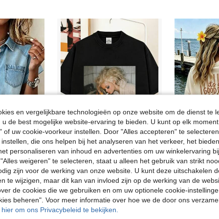
ies en vergelijkbare technologieën op onze website om de dienst te l
u de best mogelijke website-ervaring te bieden. U kunt op elk moment 
" of uw cookie-voorkeur instellen. Door "Alles accepteren" te selecteren,
 instellen, die ons helpen bij het analyseren van het verkeer, het bied
17
n het personaliseren van inhoud en advertenties om uw winkelervaring bi
"Alles weigeren" te selecteren, staat u alleen het gebruik van strikt noo
Vintage T-shirt in jaren 90-stijl met een grappige poppengezicht-meme, een verwassen effect en gemaakt van verschillende stoffen. Zomertop.
EU Warehouse
-12%
odig zijn voor de werking van onze website. U kunt deze uitschakelen 
korte mouwen, enkele rij knopen en zakken, casual denimlook.
#1 Bestseller
in Boothals Vrouwen Tops, Blouses & Tee
#5 Bestseller
en te wijzigen, maar dit kan van invloed zijn op de werking van de web
17.49€
6.00€
6.89€
ver de cookies die we gebruiken en om uw optionele cookie-instellinge
okies beheren". Voor meer informatie over hoe we de door ons verzam
u hier om ons Privacybeleid te bekijken.