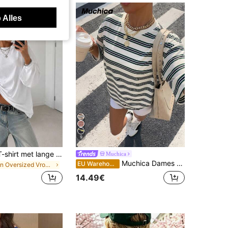
 Alles
9
Damesmode T-shirt met lange mouwen, ronde hals, regular fit, losse pasvorm, veelzijdige casual herfst/winter nieuwe plus size top, herfstessentiële, gemakkelijk te combineren
Muchica
Muchica Dames T-shirt met bruine strepen, losse pasvorm en korte mouwen, nieuwe collectie voor de zomer.
EU Warehouse
in Oversized Vrouwen T-shirts
14.49€