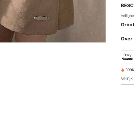
BESC
Veiligh
Groot
Over 
999K