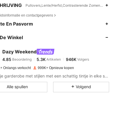
HRIJVING
Pullovers,Lente/Herfst,Contrasterende Zomen,Rits,Voorpand me
eidsinformatie en contactgegevens
4.85
5.3K
946K
te En Pasvorm
De Winkel
4.85
5.3K
946K
Dazy Weekend
4.85
5.3K
946K
Beoordeling
Artikelen
Volgers
e***1
betaalde
1 dag geleden
+ Onlangs verkocht
999K+ Opnieuw kopen
4.85
5.3K
946K
Verrijk je garderobe met stijlen met een schattig tintje in elke steek.
Alle spullen
Volgend
4.85
5.3K
946K
4.85
5.3K
946K
4.85
5.3K
946K