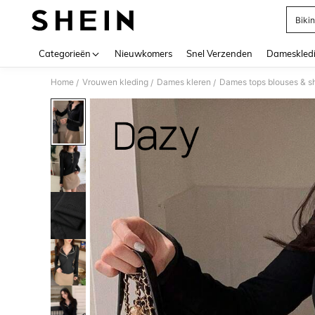
Bikin
Use up 
Categorieën
Nieuwkomers
Snel Verzenden
Dameskled
Home
Vrouwen kleding
Dames kleren
Dames tops blouses & sh
/
/
/