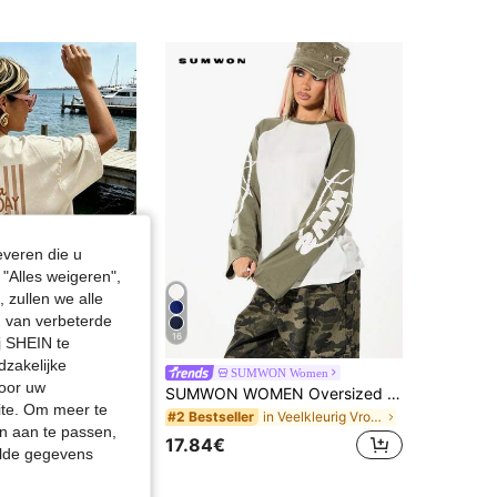
4.85
5.3K
946K
4.85
5.3K
946K
4.85
5.3K
946K
everen die u
"Alles weigeren",
 zullen we alle
en van verbeterde
16
j SHEIN te
dzakelijke
Dames gebreide stof ronde hals korte mouwen T-shirt losse casual top met 'Good Day To Be Happy' print, Y2K herfst streetwear katoenen top, uitstapjes
SUMWON Women
door uw
SUMWON WOMEN Oversized Raglan T-shirt met lange mouwen en grafische print voor dames met kleurblokontwerp en versleten details
in Schattig hoor Vrouwen T-shirts
site. Om meer te
in Veelkleurig Vrouwen T-shirts
#2 Bestseller
n aan te passen,
17.84€
elde gegevens