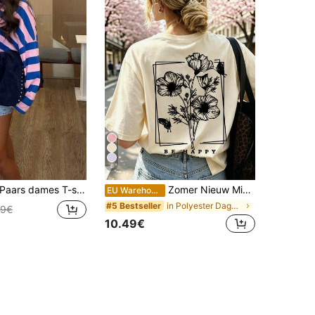
6
aars dames T-shirt met contrasterende strepen, schattig Y2K-shirt, casual losvallende top met ronde hals en lange mouwen voor de lente/zomer
Zomer Nieuw Minimalistisch Modieus Bloemen- & Vlinderprint Casual Rondhals T-shirt met Korte Mouwen, Veelzijdig Dagelijks Dragen voor Vrouwen, Esthetisch
EU Warehouse
in Polyester Dagelijkse T-shirts
#5 Bestseller
49€
10.49€