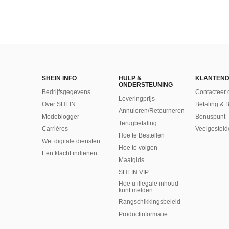
SHEIN INFO
HULP &
KLANTEND
ONDERSTEUNING
Bedrijfsgegevens
Contacteer 
Leveringprijs
Over SHEIN
Betaling & 
Annuleren/Retourneren
Modeblogger
Bonuspunt
Terugbetaling
Carrières
Veelgesteld
Hoe te Bestellen
Wet digitale diensten
Hoe te volgen
Een klacht indienen
Maatgids
SHEIN VIP
Hoe u illegale inhoud
kunt melden
Rangschikkingsbeleid
​Productinformatie