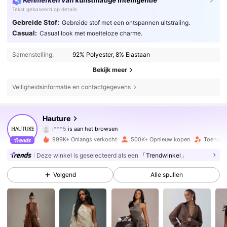
Kenmerken van kunstmatige intelligentie
Tekst gebaseerd op details
Gebreide Stof:
Gebreide stof met een ontspannen uitstraling.
Casual:
Casual look met moeiteloze charme.
Samenstelling:
92% Polyester, 8% Elastaan
Bekijk meer
Veiligheidsinformatie en contactgegevens
986K Volgers
4.79
Hauture
i***5
is aan het browsen
986K Volgers
4.79
999K+ Onlangs verkocht
500K+ Opnieuw kopen
Toename
Deze winkel is geselecteerd als een
「Trendwinkel」
986K Volgers
4.79
Volgend
Alle spullen
986K Volgers
4.79