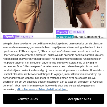
6
Bluhae
Bluhae Dames mini-ju
Hauture
EU Warehouse
rk in effen kleur met asymmetrische
18
Hauture Sexy off-shoulder mini-jur
.54€
halslijn, geschikt voor feestjes, vak
We gebruiken cookies en vergelijkbare technologieën op onze website om de dienst te
k met ruches en split voor dames op
4 over
anties en andere gelegenheden
leveren die u aanvraagt, en om u de best mogelijke website-ervaring te bieden. U kunt
kantoor
13
op elk moment "Alles weigeren", "Alles accepteren" of uw cookie-voorkeur instellen.
.99€
Door "Alles accepteren" te selecteren, zullen we alle optionele cookies instellen, die ons
helpen bij het analyseren van het verkeer, het bieden van verbeterde functionaliteit en
het personaliseren van inhoud en advertenties om uw winkelervaring bij SHEIN te
verbeteren. Door "Alles weigeren" te selecteren, staat u alleen het gebruik van strikt
noodzakelijke cookies toe die nodig zijn voor de werking van onze website. U kunt deze
uitschakelen door uw browserinstellingen te wijzigen, maar dit kan van invloed zijn op
de werking van de website. Om meer te weten te komen over de cookies die we
gebruiken en om uw optionele cookie-instellingen aan te passen, selecteert u "Cookies
beheren". Voor meer informatie over hoe we de door ons verzamelde gegevens
verwerken,
klikt u hier om ons Privacybeleid te bekijken.
Verwerp Alles
Accepteer Alles