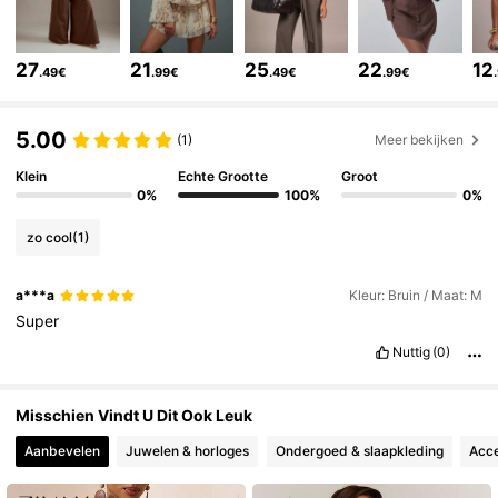
986K Volgers
4.79
27
21
25
22
12
.49€
.99€
.49€
.99€
986K Volgers
4.79
5.00
(1)
Meer bekijken
986K Volgers
4.79
Klein
Echte Grootte
Groot
0%
100%
0%
986K Volgers
4.79
zo cool
(1)
a***a
Kleur: Bruin / Maat: M
986K Volgers
4.79
Super
Nuttig
(0)
986K Volgers
4.79
Misschien Vindt U Dit Ook Leuk
Aanbevelen
Juwelen & horloges
Ondergoed & slaapkleding
Acce
986K Volgers
4.79