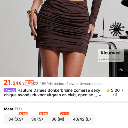
1/6
21
.24€
-5%
22.49€
Prijs inclusief btw en invoerrechten
Hauture Dames donkerbruine zomerse sexy
5.00
chique avondjurk voor uitgaan en club, open sc
(1)
houders, gerimpeld, mini, tailleuitsnijding, nauw
sluitend, casual kantoor chique
Maat
EU
12 left
19 left
20 left
34
(XS)
36
(S)
38
(M)
40/42
(L)