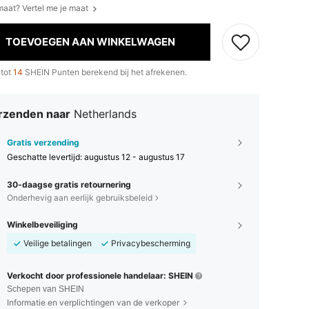
 maat? Vertel me je maat
TOEVOEGEN AAN WINKELWAGEN
 tot
14
SHEIN Punten berekend bij het afrekenen.
rzenden naar
Netherlands
Gratis verzending
Geschatte levertijd:
augustus 12 - augustus 17
30-daagse gratis retournering
Onderhevig aan eerlijk gebruiksbeleid
Winkelbeveiliging
Veilige betalingen
Privacybescherming
Verkocht door professionele handelaar: SHEIN
Schepen van SHEIN
Informatie en verplichtingen van de verkoper