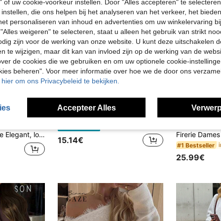
" of uw cookie-voorkeur instellen. Door "Alles accepteren" te selecteren,
 instellen, die ons helpen bij het analyseren van het verkeer, het bied
n het personaliseren van inhoud en advertenties om uw winkelervaring bi
"Alles weigeren" te selecteren, staat u alleen het gebruik van strikt noo
odig zijn voor de werking van onze website. U kunt deze uitschakelen 
en te wijzigen, maar dit kan van invloed zijn op de werking van de web
ver de cookies die we gebruiken en om uw optionele cookie-instellinge
okies beheren". Voor meer informatie over hoe we de door ons verzam
u hier om ons Privacybeleid te bekijken.
ies
Accepteer Alles
Verwerp
INAWLY Casual gebreide top met contrasterende binding en knoopsluiting voor dames, mouwloos
Firerie
EU Warehouse
s gebreid vest met hoge hals, perfect voor een avondje uit of als topje voor school in de herfst/winter.
15.14€
#1 Bestseller
25.99€