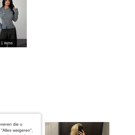
4.79
8.8K
1.3M
4.79
8.8K
1.3M
1 items
4.79
8.8K
1.3M
4.79
8.8K
1.3M
everen die u
"Alles weigeren",