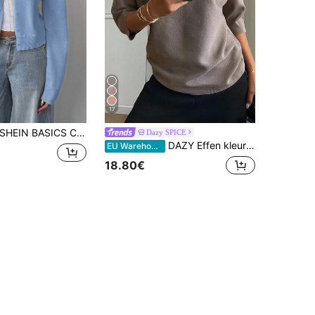
17
HEIN BASICS Casual lichtblauwe ronde hals lange mouw ontspannen korte cardigan voor dames dames herfstjas dagelijks kantoor
Dazy SPICE
DAZY Effen kleur nauwsluitende bootneck top met halve mouwen, casual elegant, herfst/winter, dames gebreide top
EU Warehouse
18.80€