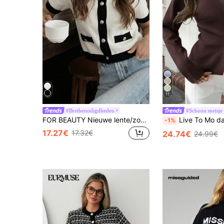
11
#Breibenodigdheden
#Schoon meisje
FOR BEAUTY Nieuwe lente/zomer top voor dames, romantisch kleurblokdesign, minimalistische casual stijl voor woon-werkverkeer, gebreide blouse met korte mouwen
Live To Mo dames wintervest, lange mouwen met knoopslu
-1%
17.27€
17.32€
24.74€
24.99€