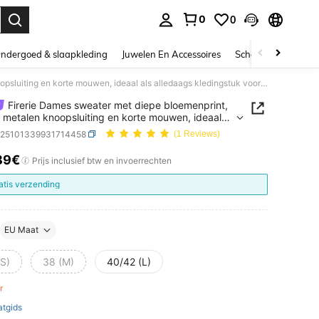
0
0
nden. Press Enter to select.
ndergoed & slaapkleding
Juwelen En Accessoires
Schoonheid & gezo
Firerie Dames sweater met diepe bloemenprint, V-hals, metalen knoopsluiting en korte mouwen, ideaal als alledaags kledingstuk voor woon-werkverkeer, nieuwe collectie voor lente, herfst en winter.
Firerie Dames sweater met diepe bloemenprint,
, metalen knoopsluiting en korte mouwen, ideaal
ledaags kledingstuk voor woon-werkverkeer,
z25101339931714458
(1 Reviews)
collectie voor lente, herfst en winter.
89€
ICE AND AVAILABILITY
Prijs inclusief btw en invoerrechten
atis verzending
EU Maat
(S)
38 (M)
40/42 (L)
er
tgids