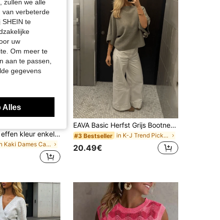
 zullen we alle
en van verbeterde
j SHEIN te
dzakelijke
door uw
site. Om meer te
n aan te passen,
elde gegevens
 Alles
EAVA Basic Herfst Grijs Bootneck Gebreide Trui, Minimalistische Casual Streetstyle Dames Terug naar School Outfit Herfst
Firerie Dames effen kleur enkelrijige casual veelzijdige dagelijkse cardigan
in K-J Trend Picks Dames breigoed
#3 Bestseller
in Kaki Dames Cardigans
20.49€