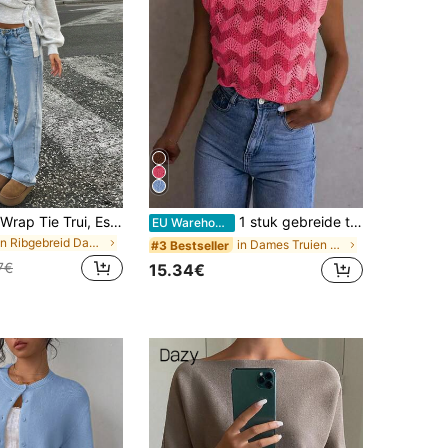
Herfst/Winter Wrap Tie Trui, Essentiële Huisset voor Vrouwen, Geschikt voor Dagelijks Woon-werkverkeer, Dating, Reizen en Diverse Gelegenheden, Lichtgrijs, Minimalistisch
1 stuk gebreide top met kleurblokken en strepen van mesh, zomerroze
EU Warehouse
in Ribgebreid Dames Truien
in Dames Truien Vesten
#3 Bestseller
7€
15.34€