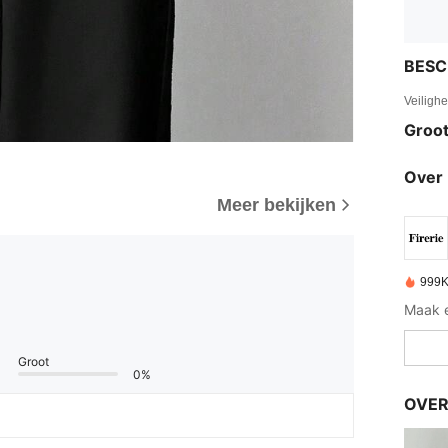
BESC
Veiligh
Groot
Over 
Meer bekijken
999K
Groot
0%
OVER