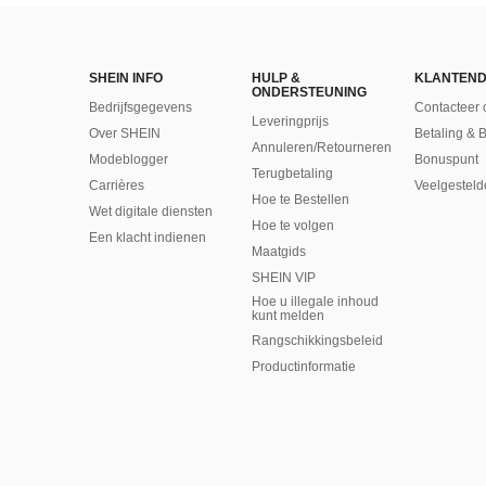
SHEIN INFO
HULP &
KLANTEND
ONDERSTEUNING
Bedrijfsgegevens
Contacteer 
Leveringprijs
Over SHEIN
Betaling & 
Annuleren/Retourneren
Modeblogger
Bonuspunt
Terugbetaling
Carrières
Veelgesteld
Hoe te Bestellen
Wet digitale diensten
Hoe te volgen
Een klacht indienen
Maatgids
SHEIN VIP
Hoe u illegale inhoud
kunt melden
Rangschikkingsbeleid
​Productinformatie