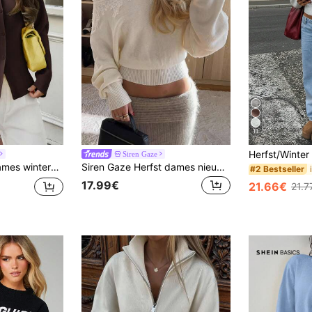
11
Siren Gaze
iting, zakelijke casual stijl, bruin, herfst
Siren Gaze Herfst dames nieuwe asymmetrische effen kleur trui asymmetrische schouder mode kanten patchwork trui
#2 Bestseller
17.99€
21.66€
21.7