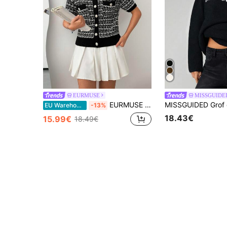
EURMUSE
MISSGUIDE
EURMUSE Damestop in tweedlook, zwart-wit, regular fit, korte mouwen, gebreide top met knoopsluiting aan de voorkant, ronde hals, ribboord, zakken en gouden knoopdetails.
EU Warehouse
-13%
18.43€
15.99€
18.49€