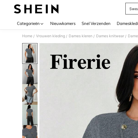
Swea
Use up 
Categorieën
Nieuwkomers
Snel Verzenden
Dameskled
Home
Vrouwen kleding
Dames kleren
Dames knitwear
Dame
/
/
/
/