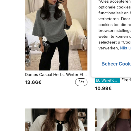
"Alles accepteren
optionele cookies
functionaliteit e
verbeteren. Door 
cookies toe die n
browserinstelling
weten te komen o
selecteert u "Co
verwerken,
klikt 
Beheer Cook
6
31
Dames Casual Herfst Winter Effen Grijs Hoge Hals Trui Vleermuismouw Gebreide Top Getailleerde Taille Getextureerd /Dagelijks Kantoor Woon-werkverkeer Pullover
Firerie
Firerie Elegant, losvallend, casual, mouwloo
EU Warehouse
13.66€
10.99€