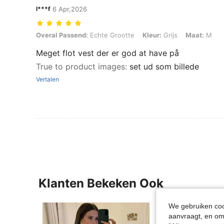
l***f
6 Apr,2026
Overal Passend: Echte Grootte, Kleur: Grijs, Maat: M
Overal Passend:
Echte Grootte
Kleur:
Grijs
Maat:
M
Meget flot vest der er god at have på
True to product images
:
set ud som billede
Vertalen
Klanten Bekeken Ook
We gebruiken cook
aanvraagt, en om 