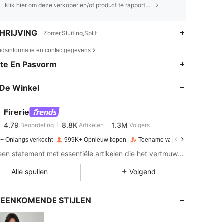
klik hier om deze verkoper en/of product te rapporteren.
HRIJVING
Zomer,Sluiting,Split
eidsinformatie en contactgegevens
4.79
8.8K
1.3M
te En Pasvorm
De Winkel
4.79
8.8K
1.3M
Firerie
4.79
8.8K
1.3M
Beoordeling
Artikelen
Volgers
b***a
betaalde
1 dag geleden
+ Onlangs verkocht
999K+ Opnieuw kopen
Toename van volgers 22%
4.79
8.8K
1.3M
Maak een statement met essentiële artikelen die het vertrouwen en de elegantie van moderne verfijning belichamen.
Alle spullen
Volgend
4.79
8.8K
1.3M
EENKOMENDE STIJLEN
4.79
8.8K
1.3M