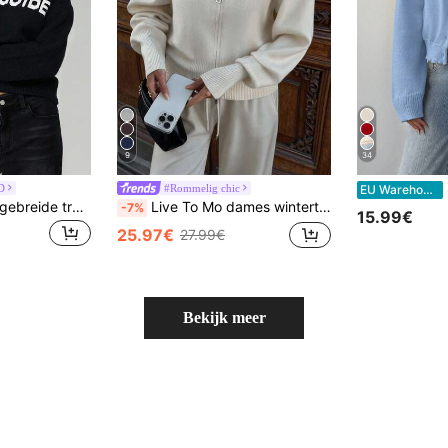
9
34
S
D
#Rommelig chic
EU Warehouse
MISSGUIDED Grof gebreide trui met opvallende letterprint, lange mouwen, ronde hals, geschikt voor winter en herfst.
Live To Mo dames wintertrui zakelijke casual gebreide cardigan, lange mouwen, rits aan de voorkant, back to school, essentieel voor dagelijks gebruik in de herfst
-7%
15.99€
25.97€
27.99€
Bekijk meer