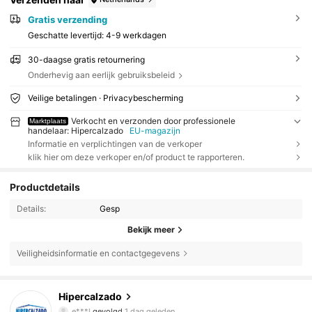
Gratis verzending
Geschatte levertijd:
4-9 werkdagen
30-daagse gratis retournering
Onderhevig aan eerlijk gebruiksbeleid
Veilige betalingen · Privacybescherming
Verkocht en verzonden door professionele
Marktplaats
handelaar: Hipercalzado
EU-magazijn
Informatie en verplichtingen van de verkoper
klik hier om deze verkoper en/of product te rapporteren.
Productdetails
Details:
Gesp
Bekijk meer
43 Volgers
4.30
Veiligheidsinformatie en contactgegevens
43 Volgers
4.30
Hipercalzado
43 Volgers
4.30
e***l
gevolgd
1 dag geleden