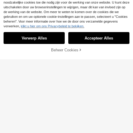
noodzakelijke cookies toe die nodig zijn voor de werking van onze website. U kunt deze
uitschakelen door uw browserinstellingen te wijzigen, maar dit kan van invloed zijn op
de werking van de website. Om meer te weten te komen over de cookies die we
gebruiken en om uw optionele cookie-instellingen aan te passen, selecteert u "Cookies
beheren". Voor meer informatie over hoe we de door ons verzamelde gegevens
verwerken,
klikt u hier om ons Privacybeleid te bekijken.
Verwerp Alles
Accepteer Alles
TOEVOEGEN AAN
Beheer Cookies
SHOP NU
WINKELWAGEN
11
1 paar effen platte san
EU Warehouse
12
dalen PU met kralen en edelstenen,
#3 Bestseller
in Edelsteen Vrouwen Sandalen
geschikt voor de zomer, als strands
15
Zomer Nieuwe Mode Veelzijdige Str
choenen of teenslippers.
.82€
ass Platte Fairy Stijl Strand Slides,
13
.64€
Geschikt Voor Daten, Winkelen, Bije
enkomsten, Banketten, Woon-werk
verkeer, Vakantie En Casual Kledin
g