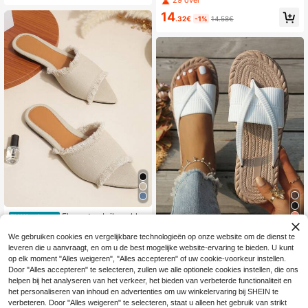
29 over
materiaal/kunstleer, zomeressentie
age casual effen kleur veelzijdige f
el
14
eestelijke platte sandalen
.32€
-1%
14.58€
Elegante abrikooskleu
EU Warehouse
16
rige sandalen voor dames, denim sli
19
.18€
ppers met onafgewerkte rand, lente
We gebruiken cookies en vergelijkbare technologieën op onze website om de dienst te
Damesmode strand sli
EU Warehouse
- en zomeroutfits
leveren die u aanvraagt, en om u de best mogelijke website-ervaring te bieden. U kunt
ppers, open teen slippers, lichtgewi
13
op elk moment "Alles weigeren", "Alles accepteren" of uw cookie-voorkeur instellen.
.05€
cht zomer slippers, vakantie essenti
Door "Alles accepteren" te selecteren, zullen we alle optionele cookies instellen, die ons
e, plus size teenslippers
helpen bij het analyseren van het verkeer, het bieden van verbeterde functionaliteit en
het personaliseren van inhoud en advertenties om uw winkelervaring bij SHEIN te
verbeteren. Door "Alles weigeren" te selecteren, staat u alleen het gebruik van strikt