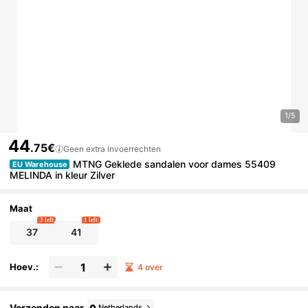
1/5
44
.75€
Geen extra invoerrechten
MTNG Geklede sandalen voor dames 55409
EU Warehouse
MELINDA in kleur Zilver
Maat
3 left
1 left
37
41
Hoev.:
4 over
Verzenden naar
Netherlands