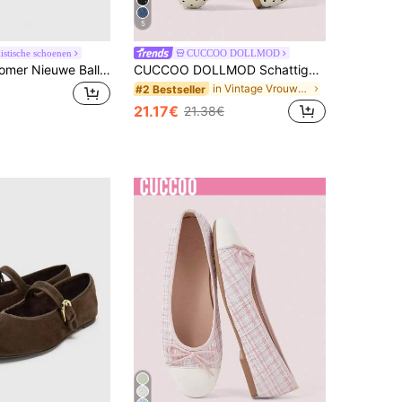
5
istische schoenen
CUCCOO DOLLMOD
2026 Lente/Zomer Nieuwe Balletspatens met Strikdecoratie voor Dames
CUCCOO DOLLMOD Schattige platte schoenen voor dames met een klein strikje
in Vintage Vrouwen Flats
#2 Bestseller
21.17€
21.38€