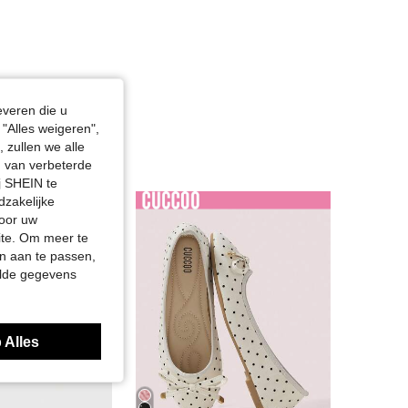
everen die u
"Alles weigeren",
 zullen we alle
en van verbeterde
j SHEIN te
dzakelijke
door uw
site. Om meer te
n aan te passen,
elde gegevens
 Alles