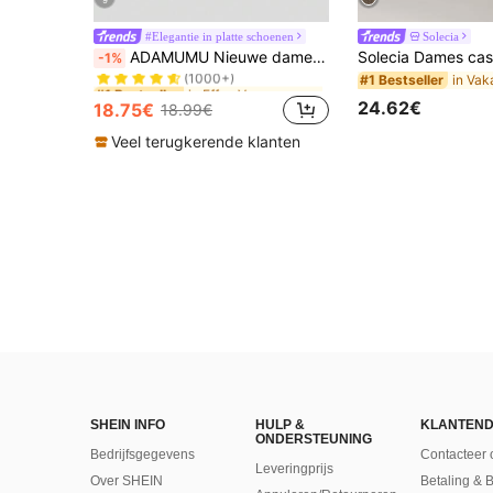
#Elegantie in platte schoenen
Solecia
in Effen Vrouwen Flats
#1 Bestseller
ADAMUMU Nieuwe damesmode van hoge kwaliteit, comfortabele platte schoenen van geweven raffia, schattig voor dagelijks gebruik, lente/zomer vakantie, chic & elegant
-1%
(1000+)
#1 Bestseller
in Effen Vrouwen Flats
in Effen Vrouwen Flats
#1 Bestseller
#1 Bestseller
(1000+)
(1000+)
24.62€
18.75€
18.99€
in Effen Vrouwen Flats
#1 Bestseller
(1000+)
Veel terugkerende klanten
SHEIN INFO
HULP &
KLANTEND
ONDERSTEUNING
Bedrijfsgegevens
Contacteer 
Leveringprijs
Over SHEIN
Betaling & 