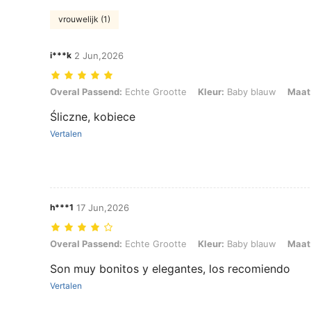
vrouwelijk (1)
i***k
2 Jun,2026
Overal Passend: Echte Grootte, Kleur: Baby blauw, Maat: EUR39
Overal Passend:
Echte Grootte
Kleur:
Baby blauw
Maat
Śliczne, kobiece
Vertalen
h***1
17 Jun,2026
Overal Passend: Echte Grootte, Kleur: Baby blauw, Maat: EUR40
Overal Passend:
Echte Grootte
Kleur:
Baby blauw
Maat
Son muy bonitos y elegantes, los recomiendo
Vertalen