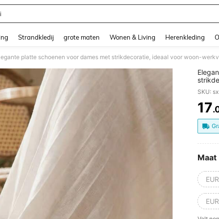
i
and down arrow keys to navigate search Recente zoekopdracht and Zoeken en Vi
ing
Strandkledij
grote maten
Wonen & Living
Herenkleding
O
legante platte schoenen voor dames met strikdecoratie, ideaal voor woon-werkv
Elegan
strikd
SKU: s
17
.
PR
Gr
Maat
EUR
EUR
Valt nor