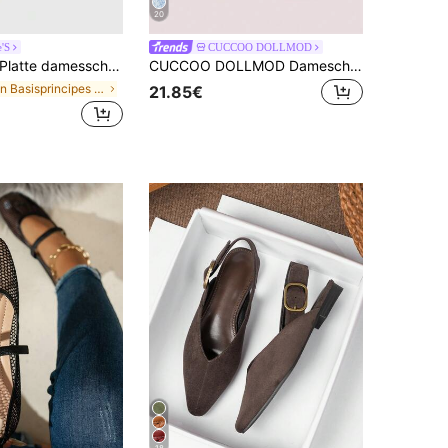
20
e'S
CUCCOO DOLLMOD
latte damesschoenen, retro balletstijl, comfortabele platte schoenen met lage hak Mary Jane schoenen met gesp, bruin, Moederdagcadeau
CUCCOO DOLLMOD Dameschoenen, beige neus met lichtroze fijne glitterstof, strikdecoratie, lage instap balletflats, eenvoudig, modieus en schattig retro, kantoorkleding
in Basisprincipes Vrouwen Flats
21.85€
18