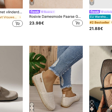
12
9
Dames ballerina's met vlinderdecoratie en bloemenborduurwerk, zwart, ademend, hol mesh, open teen, losse Mary Jane schoenen, Moederdagcadeau
Rosivie
nichol
Rosivie Damesmode Paarse Gebouw Kleur Comfortabele Forens Platte Mules Schoenen Geschikt Voor Buiten Winkelen Naar Werk Dagelijks Veelzijdig
P
EU Warehouse
in Zwart Vrouwen Flats
#2 Bestseller
23.98€
21.88€
8