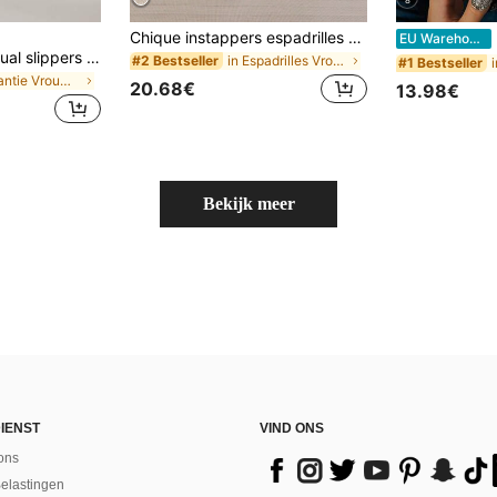
Chique instappers espadrilles voor dames, casual platte schoenen met ronde neus, modieus schoeisel voor de zomer, dagelijks gebruik & vakantiegelegenheden
Li
EU Warehouse
Solecia Dames casual slippers met gespdesign voor dagelijks reizen
in Espadrilles Vrouwen Flats
#2 Bestseller
#1 Bestseller
in Vakantie Vrouwen Flats
20.68€
13.98€
Bekijk meer
IENST
VIND ONS
ons
Belastingen