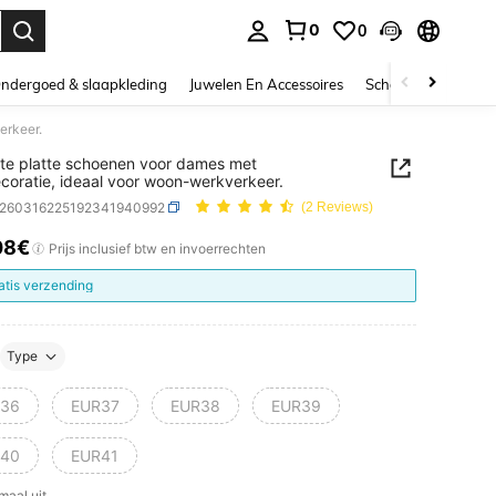
0
0
nden. Press Enter to select.
ndergoed & slaapkleding
Juwelen En Accessoires
Schoonheid & gezo
erkeer.
te platte schoenen voor dames met
ecoratie, ideaal voor woon-werkverkeer.
x260316225192341940992
(2 Reviews)
08€
ICE AND AVAILABILITY
Prijs inclusief btw en invoerrechten
atis verzending
Type
36
EUR37
EUR38
EUR39
40
EUR41
maal uit