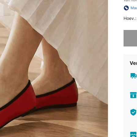
Maa
Hoev.:
Sorry, d
Ve