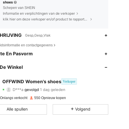
shoes
Schepen van SHEIN
Informatie en verplichtingen van de verkoper
klik hier om deze verkoper en/of product te rapporteren.
HRIJVING
Gesp,Gesp,Vlak
eidsinformatie en contactgegevens
4.88
4
116
te En Pasvorm
4.88
4
116
De Winkel
4.88
4
116
OFFWIND Women's shoes
Verkoper
D***a
gevolgd
1 dag geleden
4.88
4
116
Beoordeling
Artikelen
Volgers
 Onlangs verkocht
550 Opnieuw kopen
4.88
4
116
Alle spullen
Volgend
4.88
4
116
4.88
4
116