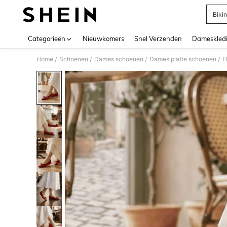
Bikin
Use up 
Categorieën
Nieuwkomers
Snel Verzenden
Dameskled
Home
Schoenen
Dames schoenen
Dames platte schoenen
E
/
/
/
/