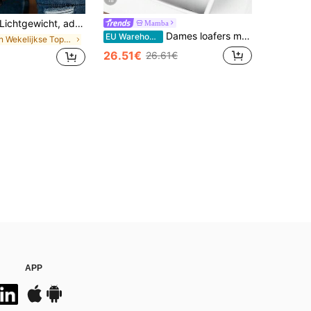
chtgewicht, ademende platte ballerina's van hol mesh voor dames, comfortabele instapschoenen voor dagelijks gebruik, de zomer, of als cadeau voor Moederdag.
Mamba
Dames loafers met vierkante neus, lage vamp, nieuwe stijl voor lente/zomer 2026, autorijders, buitengebruik, kantoorschoenen, casual zachte zool, Britse stijl, dames schoenen in grote maten 41-43
EU Warehouse
in Wekelijkse Topgroeiers Dames platte schoenen
26.51€
26.61€
APP