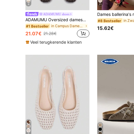
4
21
ADAMUMU shoes
ADAMUMU Oversized damesmode handgemaakte PU geweven high-end Mary Jane balletschoenen met enkele band en metalen gesp, ademend geweven ontwerp, comfortabele platte zool, dames dagelijkse woon-werkverkeer / vakantie casual kleding schoenen, chic & elegant
#8 Bestseller
in Campus Dames Schoenen .
#1 Bestseller
15.62€
21.07€
21.28€
Veel terugkerende klanten
9