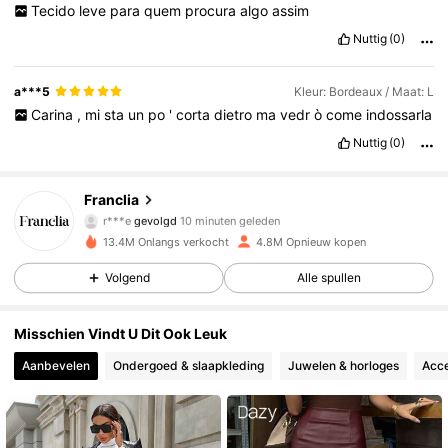
Tecido
leve
para
quem
procura
algo
assim
Nuttig
(0)
a***5
Kleur: Bordeaux / Maat: L
Carina
,
mi
sta
un
po
'
corta
dietro
ma
vedr
ò
come
indossarla
Nuttig
(0)
1.6M Volgers
4.72
Franclia
M***R
is aan het browsen
1.6M Volgers
4.72
13.4M Onlangs verkocht
4.8M Opnieuw kopen
Volgend
Alle spullen
1.6M Volgers
4.72
Misschien Vindt U Dit Ook Leuk
Aanbevelen
Ondergoed & slaapkleding
Juwelen & horloges
Acce
1.6M Volgers
4.72
1.6M Volgers
4.72