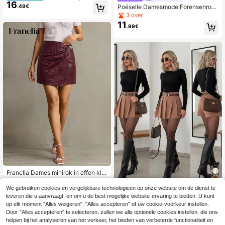
16
modieuze korte geplooide, verstelb
.49€
Poéselle Damesmode Forensenrok
are strik aan de voorkant, dubbele l
met voering, bordeauxrode PU-mini
3 over
aag aan de zijkant, onzichtbare rits,
rok, kerstfeest, elegante feestrok, ni
11
PU-leren bordeauxrode damesrok,
.99€
euwjaar, geschikt voor dagelijks ge
herfst/winter
bruik, uitgaan, woon-werkverkeer,
herfst/winter
Franclia Dames minirok in effen kle
ur met metalen details, casual en ve
35 over
elzijdig, perfect voor een avondje ui
We gebruiken cookies en vergelijkbare technologieën op onze website om de dienst te
12
.74€
Casual dames-pendelbroek met ge
t.
leveren die u aanvraagt, en om u de best mogelijke website-ervaring te bieden. U kunt
19
plooide voorkant en ingebouwde sh
.30€
19.49€
op elk moment "Alles weigeren", "Alles accepteren" of uw cookie-voorkeur instellen.
ort, tailleband met metalen gesp, ve
Door "Alles accepteren" te selecteren, zullen we alle optionele cookies instellen, die ons
elzijdig voor alle seizoenen, zomer,
bruin
helpen bij het analyseren van het verkeer, het bieden van verbeterde functionaliteit en