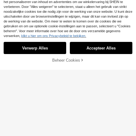
het personaliseren van inhoud en advertenties om uw winkelervaring bij SHEIN te
verbeteren. Door "Alles weigeren" te selecteren, staat u alleen het gebruik van strikt
noodzakelijke cookies toe die nodig zijn voor de werking van onze website. U kunt deze
uitschakelen door uw browserinstellingen te wijzigen, maar dit kan van invloed zijn op
de werking van de website. Om meer te weten te komen over de cookies die we
gebruiken en om uw optionele cookie-instellingen aan te passen, selecteert u "Cookies
beheren". Voor meer informatie over hoe we de door ons verzamelde gegevens
verwerken,
klikt u hier om ons Privacybeleid te bekijken.
Verwerp Alles
Accepteer Alles
Beheer Cookies
TOEVOEGEN AAN WINKELWAGEN