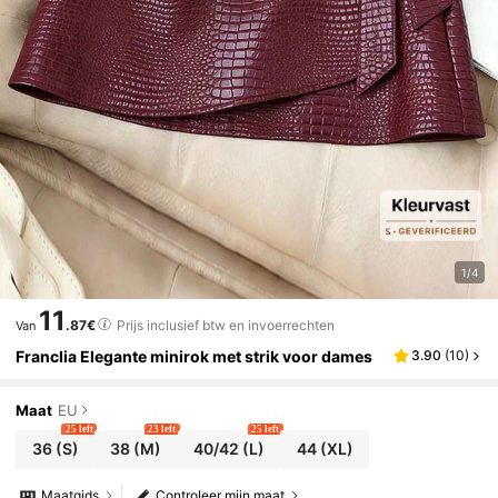
1/4
11
.87€
Prijs inclusief btw en invoerrechten
Van
Franclia Elegante minirok met strik voor dames
3.90
(
10
)
Maat
EU
25 left
23 left
25 left
36
(S)
38
(M)
40/42
(L)
44
(XL)
Maatgids
Controleer mijn maat