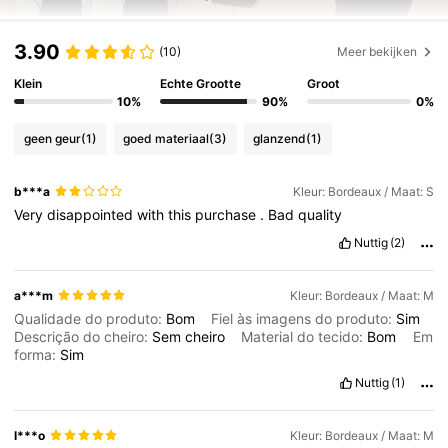
3.90
(10)
Meer bekijken
Klein
Echte Grootte
Groot
10%
90%
0%
geen geur
(1)
goed materiaal
(3)
glanzend
(1)
b***a
Kleur: Bordeaux / Maat: S
Very
disappointed
with
this
purchase
.
Bad
quality
Nuttig
(2)
a***m
Kleur: Bordeaux / Maat: M
Qualidade do produto:
Bom
Fiel às imagens do produto:
Sim
Descrição do cheiro:
Sem
cheiro
Material do tecido:
Bom
Em
forma:
Sim
Nuttig
(1)
l***o
Kleur: Bordeaux / Maat: M