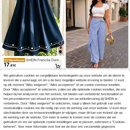
SHEIN Franclia Dame
EU Warehouse
17
s casual vakantierok, Dames elega
.81€
nte rok, Dames feestrok, Dames len
te/zomerrok, Dames afstudeerrok,
AIJ-Amarilo
We gebruiken cookies en vergelijkbare technologieën op onze website om de dienst te
Dames elegante rok, Dames uitje ro
AIJ Stijl Dames Blauwe Vertica
NEW
k, Dames strandrok, Dames blauwe
leveren die u aanvraagt, en om u de best mogelijke website-ervaring te bieden. U kunt
18
le Gestreepte Wrap Wijde Pijpen Br
.58€
rok, Dames rok met patroon
op elk moment "Alles weigeren", "Alles accepteren" of uw cookie-voorkeur instellen.
oek Elastische Hoge Taille Asymme
Door "Alles accepteren" te selecteren, zullen we alle optionele cookies instellen, die ons
trisch Paneel Palazzo Broek Voor H
erfst Vakantie Strand Casual Outfits
helpen bij het analyseren van het verkeer, het bieden van verbeterde functionaliteit en
het personaliseren van inhoud en advertenties om uw winkelervaring bij SHEIN te
verbeteren. Door "Alles weigeren" te selecteren, staat u alleen het gebruik van strikt
noodzakelijke cookies toe die nodig zijn voor de werking van onze website. U kunt deze
uitschakelen door uw browserinstellingen te wijzigen, maar dit kan van invloed zijn op
de werking van de website. Om meer te weten te komen over de cookies die we
gebruiken en om uw optionele cookie-instellingen aan te passen, selecteert u "Cookies
beheren". Voor meer informatie over hoe we de door ons verzamelde gegevens