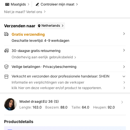
Maatgids
Controleer mijn maat
Niet je maat? Vertel ons
Verzenden naar
Netherlands
Gratis verzending
Geschatte levertijd:
4-9 werkdagen
30-daagse gratis retournering
Onderhevig aan eerlijk gebruiksbeleid
Veilige betalingen · Privacybescherming
Verkocht en verzonden door professionele handelaar: SHEIN
Informatie en verplichtingen van de verkoper
klik hier om deze verkoper en/of product te rapporteren.
Model draagt:
EU 36 (S)
Lengte:
163.0
Boezem:
88.0
Taille:
64.0
Heupen:
92.0
Productdetails