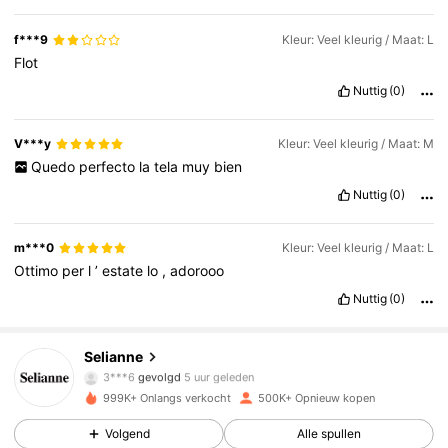
f***9
Kleur: Veel kleurig / Maat: L
Flot
Nuttig
(0)
V***y
Kleur: Veel kleurig / Maat: M
Quedo
perfecto
la
tela
muy
bien
Nuttig
(0)
m***0
Kleur: Veel kleurig / Maat: L
Ottimo
per
l
’
estate
lo
,
adorooo
Nuttig
(0)
282K Volgers
4.73
Selianne
3***6
gevolgd
5 uur geleden
999K+ Onlangs verkocht
500K+ Opnieuw kopen
282K Volgers
4.73
Volgend
Alle spullen