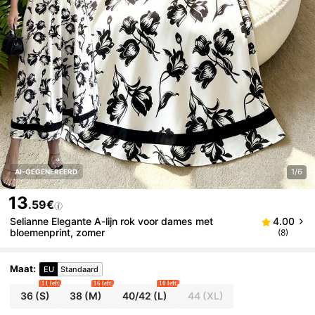
1/6
AI-GEGENEREERD
13
.59€
Selianne Elegante A-lijn rok voor dames met
4.00
bloemenprint, zomer
(8)
Maat
:
EU
Standaard
11 left
16 left
10 left
36
(S)
38
(M)
40/42
(L)
44
(XL)