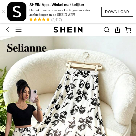
SHEIN App - Winkel makkelijker!
×
Ontdek meer exclusieve kortingen en extra
DOWNLOAD
aanbiedingen in de SHEIN APP!
(5,417)