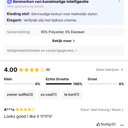
Kenmerken van kunstmatige intelligentie
Tekst gebaseerd op details
Kleding stof:
Eenvoudige textuur voor makkelijk stylen.
Elegant:
Verfijnde stijl met tijdloze charme.
Samenstelling:
95% Polyester, 5% Elastaan
Bekijk meer
Veiligheidsinformatie en contactgegevens
4.00
(8)
Meer bekijken
Klein
Echte Grootte
Groot
0%
100%
0%
zomer outfits
(2)
zo cool
(1)
te kort
(1)
A***o
Kleur: Veel kleurig / Maat: L
Looks
good
I
like
it
🩷🩷🩷
Nuttig
(0)