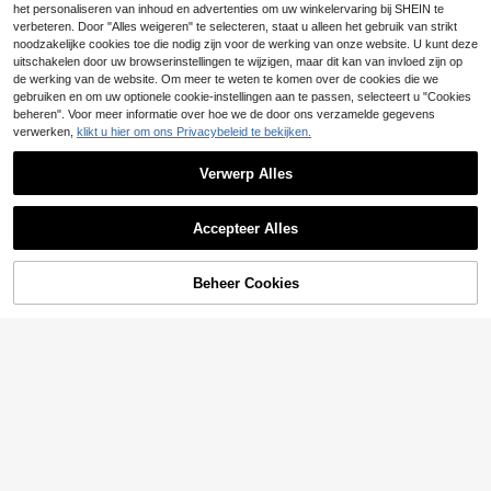
kverkeer met rugvrije strik, ronde h
13
het personaliseren van inhoud en advertenties om uw winkelervaring bij SHEIN te
.85€
-1%
13.99€
als, bruin met witte polkadotprint, z
verbeteren. Door "Alles weigeren" te selecteren, staat u alleen het gebruik van strikt
omerse top voor dames, casual mini
noodzakelijke cookies toe die nodig zijn voor de werking van onze website. U kunt deze
malistische haltertop met diepe V-h
uitschakelen door uw browserinstellingen te wijzigen, maar dit kan van invloed zijn op
als en polkadot, elegante getailleer
de werking van de website. Om meer te weten te komen over de cookies die we
de tanktop met meerlaagse bandjes
en opstaande kraag, mouwloze ves
gebruiken en om uw optionele cookie-instellingen aan te passen, selecteert u "Cookies
ttop met strik, holle hals en slanke p
beheren". Voor meer informatie over hoe we de door ons verzamelde gegevens
asvorm, zomeroutfits, zomerkledin
verwerken,
klikt u hier om ons Privacybeleid te bekijken.
g, strand- en dateoutfits voor dame
s, strandvakantie, vakantieoutfits, b
oho tropische vakantiekleding voor
Verwerp Alles
dames, concertoutfit, rave- en festi
valoutfits, countryconcert
Accepteer Alles
Beheer Cookies
TOEVOEGEN AAN WINKELWAGEN
5
Glamine
SHEIN Glamour Casu
EU Warehouse
16
al damesblouse met all-over print e
.49€
-1%
16.71€
#Stille pailletten
n strik bij de hals, veelzijdig voor da
gelijks gebruik.
Siren Gaze Modieus d
EU Warehouse
ameshemdje met pailletten en veter
#5 Bestseller
in V-hals Vrouwen Tops, Blouses & Tee
sluiting, zomer
(100+)
22
.27€