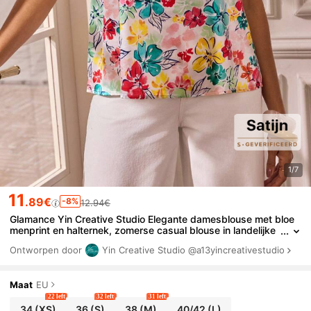
1/7
11
.89€
-8%
12.94€
Glamance Yin Creative Studio Elegante damesblouse met bloe
menprint en halternek, zomerse casual blouse in landelijke
stijl.
Ontworpen door
Yin Creative Studio
@a13yincreativestudio
Maat
EU
22 left
32 left
31 left
34
(XS)
36
(S)
38
(M)
40/42
(L)