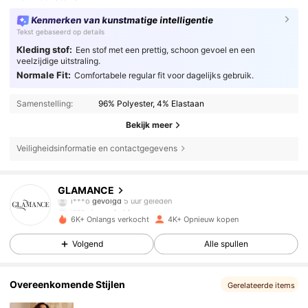
Kenmerken van kunstmatige intelligentie
Tekst gebaseerd op details
Kleding stof:
Een stof met een prettig, schoon gevoel en een
veelzijdige uitstraling.
Normale Fit:
Comfortabele regular fit voor dagelijks gebruik.
Samenstelling:
96% Polyester, 4% Elastaan
Bekijk meer
Veiligheidsinformatie en contactgegevens
33K Volgers
4.77
GLAMANCE
i***o
gevolgd
5 uur geleden
i***s
is aan het browsen
33K Volgers
4.77
6K+ Onlangs verkocht
4K+ Opnieuw kopen
Volgend
Alle spullen
33K Volgers
4.77
Overeenkomende Stijlen
Gerelateerde items