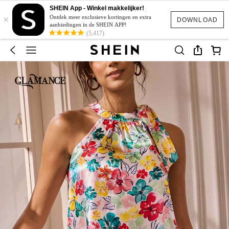
SHEIN App - Winkel makkelijker!
×
Ontdek meer exclusieve kortingen en extra
DOWNLOAD
aanbiedingen in de SHEIN APP!
(5,417)